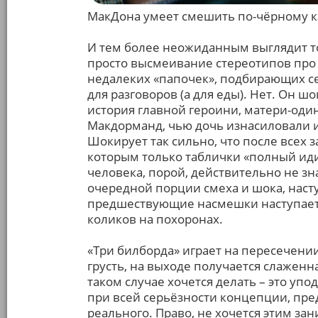
МакДона умеет смешить по-чёрному ка
И тем более неожиданным выглядит то,
просто высмеивание стереотипов про 
недалеких «папочек», подбирающих се
для разговоров (а для еды). Нет. Он ш
история главной героини, матери-од
Макдорманд, чью дочь изнасиловали и 
Шокирует так сильно, что после всех 
которым только таблички «полный иди
человека, порой, действительно не зна
очередной порции смеха и шока, насту
предшествующие насмешки наступает 
коликов на похоронах.
«Три билборда» играет на пересечени
грусть, на выходе получается слаженн
таком случае хочется делать – это упо
при всей серьёзности концепции, пре
реального. Право, не хочется этим за