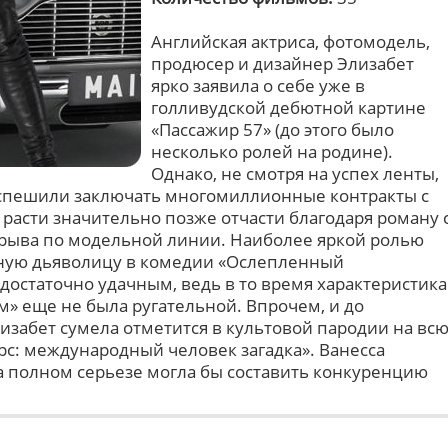
Английская актриса, фотомодель,
продюсер и дизайнер Элизабет
ярко заявила о себе уже в
голливудской дебютной картине
«Пассажир 57» (до этого было
несколько ролей на родине).
Однако, не смотря на успех ленты,
 спешили заключать многомиллионные контракты с
 расти значительно позже отчасти благодаря роману 
рорыва по модельной линии. Наиболее яркой ролью
ьную дьяволицу в комедии «Ослепленный
достаточно удачным, ведь в то время характеристика
» еще не была ругательной. Впрочем, и до
забет сумела отметится в культовой пародии на вс
рс: международный человек загадка». Ванесса
а полном серьезе могла бы составить конкуренцию