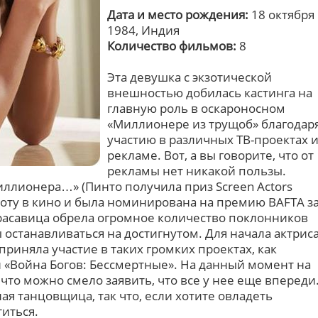
Дата и место рождения:
18 октября
1984, Индия
Количество фильмов:
8
Эта девушка с экзотической
внешностью добилась кастинга на
главную роль в оскароносном
«Миллионере из трущоб» благодар
участию в различных ТВ-проектах 
рекламе. Вот, а вы говорите, что от
рекламы нет никакой пользы.
иллионера…» (Пинто получила приз Screen Actors
боту в кино и была номинирована на премию BAFTA з
красавица обрела огромное количество поклонников
ы останавливаться на достигнутом. Для начала актрис
 приняла участие в таких громких проектах, как
и «Война Богов: Бессмертные». На данный момент на
к что можно смело заявить, что все у нее еще впереди
я танцовщица, так что, если хотите овладеть
титься.