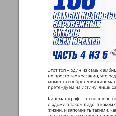
Этот топ – один из самых амби
не просто тех красавиц, что ра
момента изобретения кинематог
претендуем на истину, лишь о
Кинематограф – это волшебств
людьми в таком виде, в каком 
жизни, и запомнить такими, ка
трудитесь рассматривать морщ