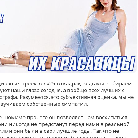
циозных проектов «25-го кадра», ведь мы выбираем
дуют наши глаза сегодня, а вообще всех лучших с
рафа. Разумеется, это субъективная оценка, мы не
звучиваем собственные симпатии.
о. Помимо прочего он позволяет нам восхититься
они никогда не предстанут перед нами в реальной
кими они были в свои лучшие годы. Так что не
инки на лицах потерявших былую свежесть звезд.