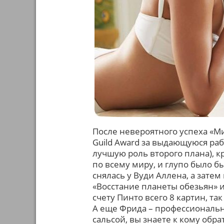
После невероятного успеха «М
Guild Award за выдающуюся ра
лучшую роль второго плана), 
по всему миру, и глупо было б
снялась у Вуди Аллена, а затем
«Восстание планеты обезьян» 
счету Пинто всего 8 картин, та
А еще Фрида – профессиональна
сальсой, вы знаете к кому обра