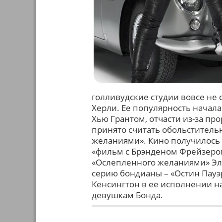
голливудские студии вовсе не
Херли. Ее популярность начала
Хью Грантом, отчасти из-за п
принято считать обольстител
желаниями». Кино получилось 
«фильм с Брэнденом Фрейзером
«Ослепленного желаниями» Эли
серию бондианы – «Остин Пауэ
Кенсингтон в ее исполнении н
девушкам Бонда.