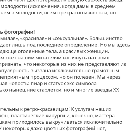
 молодости (исключения, когда дамы в среднем
 чем в молодости, всем прекрасно известны, но
ть фотографии!
милая», «красивая» и «сексуальная». Большинство
адает лишь под последнее определение. Но мы здесь
дающе оголенные тела, а красивых женщин.
поможет нашим читателям взглянуть на своих
ризнать, что некоторые из них не представляют из
 популярность вызвана исключительно грамотным
неприятным процессом, но он полезен. Мы через
ая новость: пиар и статус секс-символа
ько нынешние старлетки, но и многие звезды XX
ительны к ретро-красавицам! К услугам наших
фы, пластические хирурги и, конечно, мастера
ушкам приходилось выкручиваться исключительно
У некоторых даже цветных фотографий нет,