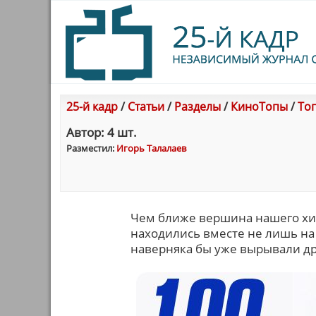
25-й кадр
/
Статьи
/
Разделы
/
КиноТопы
/
Топ
Автор: 4 шт.
Разместил:
Игорь Талалаев
Чем ближе вершина нашего хит
находились вместе не лишь на 
наверняка бы уже вырывали др