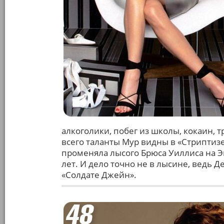
алкоголики, побег из школы, кокаин,
всего таланты Мур видны в «Стриптизе
променяла лысого Брюса Уиллиса на Э
лет. И дело точно не в лысине, ведь Д
«Солдате Джейн».