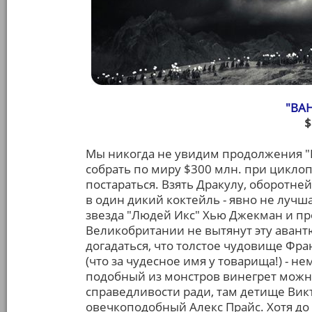
"ВА
$
Мы никогда не увидим продолжения "В
собрать по миру $300 млн. при циклоп
постараться. Взять Дракулу, оборотн
в один дикий коктейль - явно не лучша
звезда "Людей Икс" Хью Джекман и пр
Великобритании не вытянут эту аван
догадаться, что толстое чудовище Ф
(что за чудесное имя у товарища!) - не
подобный из монстров винегрет можно
справедливости ради, там детище Ви
овечкоподобный Алекс Прайс. Хотя до 