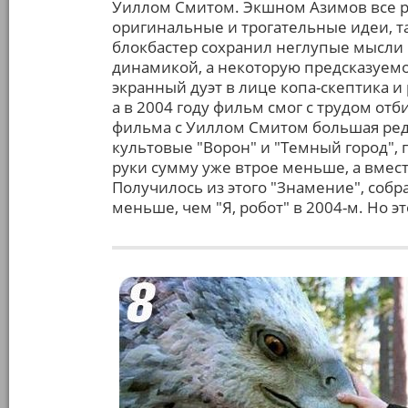
Уиллом Смитом. Экшном Азимов все р
оригинальные и трогательные идеи, та
блокбастер сохранил неглупые мысли 
динамикой, а некоторую предсказуем
экранный дуэт в лице копа-скептика и
а в 2004 году фильм смог с трудом отб
фильма с Уиллом Смитом большая ред
культовые "Ворон" и "Темный город",
руки сумму уже втрое меньше, а вмест
Получилось из этого "Знамение", собр
меньше, чем "Я, робот" в 2004-м. Но э