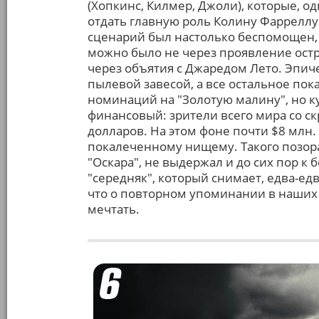
(Хопкинс, Килмер, Джоли), которые, 
отдать главную роль Колину Фарреллу.
сценарий был настолько беспомощен,
можно было не через проявление ост
через объятия с Джаредом Лето. Эпич
пылевой завесой, а все остальное пока
номинаций на "Золотую малину", но ку
финансовый: зрители всего мира со с
долларов. На этом фоне почти $8 млн.
покалеченному нищему. Такого позора 
"Оскара", не выдержал и до сих пор к
"середняк", который снимает, едва-едв
что о повторном упоминании в наших 
мечтать.