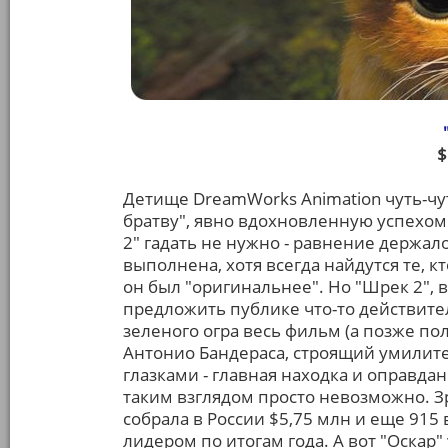
$
Детище DreamWorks Animation чуть-чу
братву", явно вдохновленную успехом
2" гадать не нужно - равнение держало
выполнена, хотя всегда найдутся те, к
он был "оригинальнее". Но "Шрек 2",
предложить публике что-то действител
зеленого огра весь фильм (а позже по
Антонио Бандераса, строящий умили
глазками - главная находка и оправда
таким взглядом просто невозможно. Зр
собрала в России $5,75 млн и еще 915
лидером по итогам года. А вот "Оскар