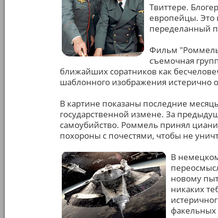
Твиттере. Блоге
европейцы. Это 
переделанный по
Фильм "Роммель"
съемочная групп
ближайших соратников как бесчеловеч
шаблонного изображения истерично 
В картине показаны последние месяцы
государственной измене. За предыду
самоубийство. Роммель принял циани
похороны с почестями, чтобы не унич
В немецком
переосмысл
новому пыт
никаких те
истеричног
факельных 