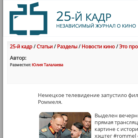
25-й кадр
/
Статьи
/
Разделы
/
Новости кино
/
Это про
Автор:
Разместил:
Юлия Талалаева
Немецкое телевидение запустило фил
Роммеля.
Выделен вечерн
прямая трансляц
картине с истор
хэштег #rommel