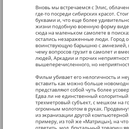
Вновь мы встречаемся с Элис, облаче
где-то посреди сибирских красот. Стои
буквами и, что еще более удивительно
жизни подобную военную форму видет
сюда на маленьком самолете в поисках
остались незараженные люди. Город о
воинствующую барышню с амнезией, к
чему вопросов грузит в самолет и вме
людей, Аркадии и прочих неприятностей
вышеперечисленного, но неприятносте
Фильм убивает его нелогичность и не
вставить как можно больше новомодны
представляют собой чуть более усов
Едва ли не единственный колоритный
трехметровый субъект, с мешком на г
огромным молотом в руках. Продвинут
из экранизации другой компьютерной и
примеру, из той же «Матрицы»), на ч
ответить, мол, брутальный товарищ я