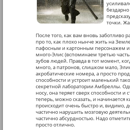
усиливал
бездарно
предсказ
точки. Жа
После того, как вам вновь заботливо 
про то, как плохо нынче жить на Земл
пафосным и картонным персонажем и п
много-Элис (вспоминаем третью часть
зубов людей. Правда в тот момент, ко
много, а патронов, слишком мало, Эли
акробатические номера, а просто про
способности и устроит маленький так
секретной лаборатории Амбреллы. Одн
носу, она теряет сверх способности и 
теперь, можно сказать, и начинается
происходит очень быстро и, видимо, 
частично нарушить мозговую деятель
частично абсурдностью. Надо отметит
просто отлично.