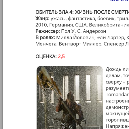
ОБИТЕЛЬ ЗЛА 4: ЖИЗНЬ ПОСЛЕ СМЕРТИ 3
Жанр:
ужасы, фантастика, боевик, три
2010, Германия, США, Великобритания
Режиссер:
Пол У. С. Андерсон
В ролях:
Милла Йовович, Эли Лартер, К
Менчета, Вентворт Миллер, Спенсер Л
ОЦЕНКА:
2,5
Дождь ли
делам, то
сверху –
разумеетс
Tomandan
настроен
демонстр
мокнущей
торопивш
Напряжен