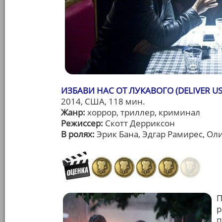
ИЗБАВИ НАС ОТ ЛУКАВОГО (DELIVER US
2014, США, 118 мин.
Жанр:
хоррор, триллер, криминал
Режиссер:
Скотт Дерриксон
В ролях:
Эрик Бана, Эдгар Рамирес, Ол
П
р
п