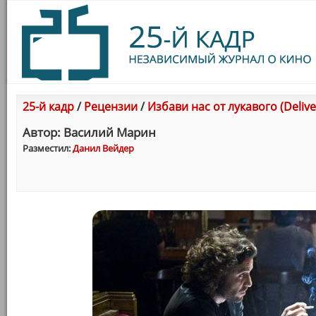
25-й кадр
/
Рецензии
/
Избави нас от лукавого (Deliver
Автор: Василий Марин
Разместил:
Данил Вейдер