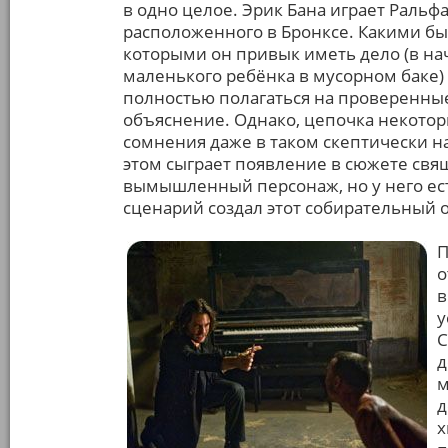
в одно целое. Эрик Бана играет Ральфа
расположенного в Бронксе. Какими б
которыми он привык иметь дело (в на
маленького ребёнка в мусорном баке)
полностью полагаться на проверенны
объяснение. Однако, цепочка некото
сомнения даже в таком скептически н
этом сыграет появление в сюжете свя
вымышленный персонаж, но у него ест
сценарий создал этот собирательный о
П
о
в
у
С
д
м
д
х