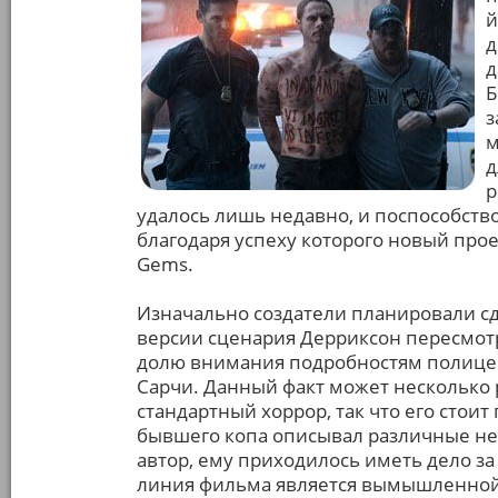
й
д
д
Б
з
м
д
р
удалось лишь недавно, и поспособств
благодаря успеху которого новый про
Gems.
Изначально создатели планировали сд
версии сценария Дерриксон пересмот
долю внимания подробностям полицей
Сарчи. Данный факт может несколько р
стандартный хоррор, так что его стоит
бывшего копа описывал различные нео
автор, ему приходилось иметь дело за
линия фильма является вымышленной, 