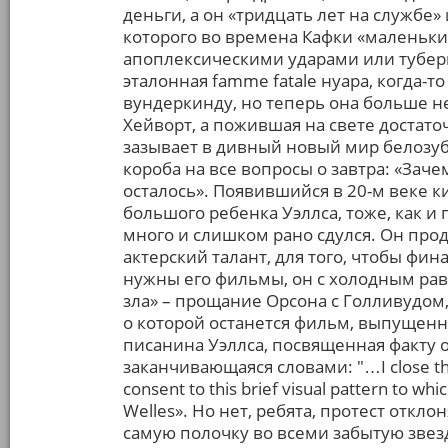
деньги, а он «тридцать лет на службе» 
которого во времена Кафки «маленьк
апоплексическими ударами или туберк
эталонная famme fatale нуара, когда-
вундеркинду, но теперь она больше н
Хейворт, а пожившая на свете достато
зазывает в дивный новый мир белозубо
короба на все вопросы о завтра: «Заче
осталось». Появившийся в 20-м веке 
большого ребенка Уэллса, тоже, как 
много и слишком рано сдулся. Он прод
актерский талант, для того, чтобы фи
нужны его фильмы, он с холодным рав
зла» – прощание Орсона с Голливудом,
о которой останется фильм, выпущенны
писанина Уэллса, посвященная факту о
заканчивающаяся словами: "…I close thi
consent to this brief visual pattern to wh
Welles». Но нет, ребята, протест откл
самую полочку во всеми забытую звез