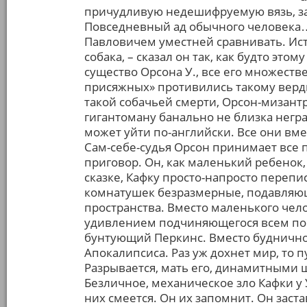
причудливую недешифруемую вязь, зам
Повседневный ад обычного человека…
Павловичем уместней сравнивать. Ист
собака, – сказал он так, как будто это
существо Орсона У., все его множеств
присяжных» противились такому верди
такой собачьей смерти, Орсон-мизантр
гигантоману банально не близка негр
может уйти по-английски. Все они вм
Сам-себе-судья Орсон принимает все 
приговор. Он, как маленький ребенок
сказке, Кафку просто-напросто переп
комнатушек безразмерные, подавляю
пространства. Вместо маленького чело
удивлением подчиняющегося всем пов
бунтующий Перкинс. Вместо будничног
Апокалипсиса. Раз уж дохнет мир, то 
Разрывается, мать его, динамитными 
Безличное, механическое зло Кафки у 
них смеется. Он их запомнит. Он заста