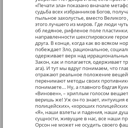
«Печати зла» показано вначале метафо
судьба всех избранников Богов, полу
пыльное захолустье, вместо Великого 
этого лучшего из миров. Где люди чуть
об ледяное, рифленое поле пластинки
направленности шекспировские герои-
друга. В конце, когда как во всяком 
побеждает Зло, рациональное, социал
одерживает верх над иррациональным,
Закон, как и полагается, одерживает 
ага). И тут мы вдруг понимаем, что г
отражают реальное положение вещей. 
перенимают методы своих противников
понимаете... Ну, а главного бэдгая Куи
«Виновен», – хриплым голосом вещает о
веришь же! Уж он-то знает, интуиция 
полицейских», «хороших полицейских»
«Я», наши взлеты и падения, наши ду
сущности, живущие в нас, все наши п
Орсон не может не осудить своего фа