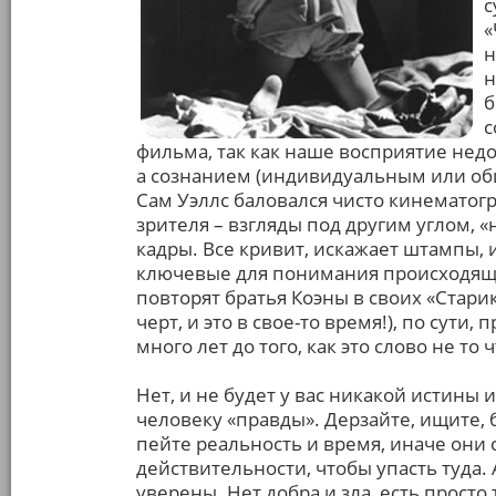
с
«
н
н
б
с
фильма, так как наше восприятие недо
а сознанием (индивидуальным или о
Сам Уэллс баловался чисто кинематогр
зрителя – взгляды под другим углом,
кадры. Все кривит, искажает штампы, 
ключевые для понимания происходящ
повторят братья Коэны в своих «Старика
черт, и это в свое-то время!), по сут
много лет до того, как это слово не то
Нет, и не будет у вас никакой истины 
человеку «правды». Дерзайте, ищите, 
пейте реальность и время, иначе они 
действительности, чтобы упасть туда. 
уверены. Нет добра и зла, есть просто