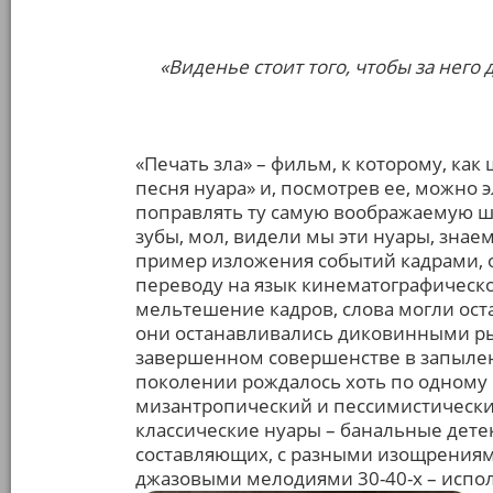
«Виденье стоит того, чтобы за него
«Печать зла» – фильм, к которому, как
песня нуара» и, посмотрев ее, можно 
поправлять ту самую воображаемую ш
зубы, мол, видели мы эти нуары, знаем
пример изложения событий кадрами, о
переводу на язык кинематографическо
мельтешение кадров, слова могли ост
они останавливались диковинными р
завершенном совершенстве в запылен
поколении рождалось хоть по одному р
мизантропический и пессимистический
классические нуары – банальные дете
составляющих, с разными изощрениями
джазовыми мелодиями 30-40-х – испол