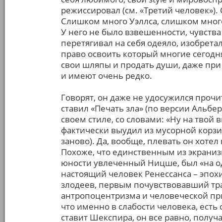
режиссировал (см. «Третий человек»).
Слишком много Уэллса, слишком много
У него не было взвешенности, чувств
перетягивал на себя одеяло, изобретал
право освоить который многие сегод
свои шляпы и продать души, даже при 
и имеют очень редко.
Говорят, он даже не удосужился прочи
ставил «Печать зла» (по версии Альбер
своем стиле, со словами: «Ну на твой 
фактически выудил из мусорной корз
заново). Да, вообще, плевать он хотел
Похоже, что единственным из экранизи
юности увлеченный Ницше, был «на од
настоящий человек Ренессанса – эпох
злодеев, первым почувствовавший тр
антропоцентризма и человеческой прир
что именно в слабости человека, есть 
ставит Шекспира, он все равно, получа