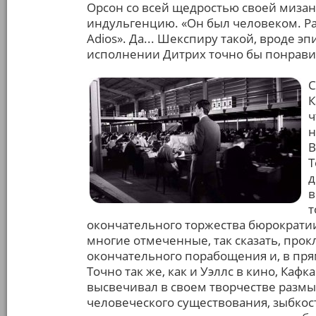
Орсон со всей щедростью своей миза
индульгенцию. «Он был человеком. Раз
Adios». Да... Шекспиру такой, вроде 
исполнении Дитрих точно бы понрав
С
К
ч
н
В
Т
д
в
т
окончательного торжества бюрократии
многие отмеченные, так сказать, про
окончательного порабощения и, в прям
Точно так же, как и Уэллс в кино, Кафк
высвечивал в своем творчестве размы
человеческого существования, зыбкост