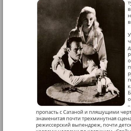
т
в
н
в
У
ч
д
р
о
п
р
г
к
Б
о
–
пропасть с Сатаной и пляшущими чертя
знаменитая почти трехминутная сцена
режиссерский выпендреж, почти детско