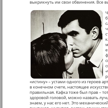
выкрикнуть им свои обвинения. Все ви
Ч
б
с
ч
с
к
м
е
ф
с
с
«
р
«истину» – устами одного из героев арт
в конечном счете, настоящее искусство
правильная. Кафка тоже был прав – тот
здоровой головой, можно назвать луч
знаем, у нас его нет. Это механическ