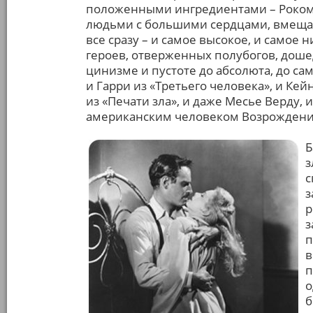
положенными ингредиентами – Роком, 
людьми с большими сердцами, вмеща
все сразу – и самое высокое, и самое
героев, отверженных полубогов, дош
цинизме и пустоте до абсолюта, до са
и Гарри из «Третьего человека», и Кей
из «Печати зла», и даже Месье Верду, 
американским человеком Возрождения
Б
з
с
з
р
з
п
в
п
о
б