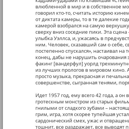
кадрами-ударами по клавишам «Стейн
влюбленной в мир и в собственное мог
говорил кто-то, считать историю кин
от диктата камеры, то в те далекие го
камерой взобрался на самую верхушку,
сверху вниз соседние пики. Эта сцена
улыбка Уэллса, и, ужасаясь в предчувс
ним. Человек, сказавший сам о себе, 
постепенно спускался», настаивал на 
конец, дабы не нарушить очарования 
факинг [вандерфул] уорлд трехминутн
из лучших прологов в мировом кино.
просто музыка, прекрасная и печальн
совершенстве, сыгранная тенями, пор
Идет 1957 год, ему всего 42 года, а о
гротескным монстром из старых фильм
гнилыми от сладкого зубами – настоящ
грим, игра, хотя скорее тупейшая уста
сардонический смех, ужас и отвращение
тошнит, все раздражает, все выводят