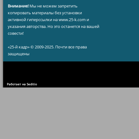
Внимание!
Мы не можем запретить
копировать материалы без установки
активной гиперссылки на www.25-k.com и
указания авторства. Но это останется на вашей
совести!
«25-й кадр» © 2009-2025. Почти все права
защищены
Работает на Seditio