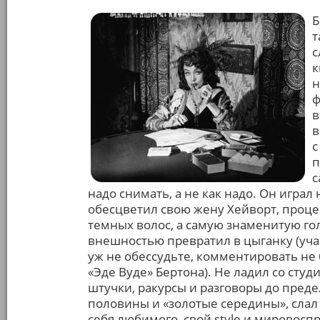
Б
т
с
к
н
ф
в
в
с
п
с
надо снимать, а не как надо. Он играл
обесцветил свою жену Хейворт, процен
темных волос, а самую знаменитую го
внешностью превратил в цыганку (уча
уж не обессудьте, комментировать не 
«Эде Вуде» Бертона). Не ладил со сту
штучки, ракурсы и разговоры до пред
половины и «золотые середины», слал 
себя любимого, свой style и мировосп