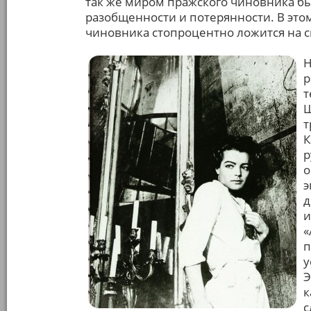
так же миром пражского чиновника бы
разобщенности и потерянности. В это
чиновника стопроцентно ложится на с
Н
р
т
Ш
т
К
р
о
э
д
и
«
п
у
Э
к
с