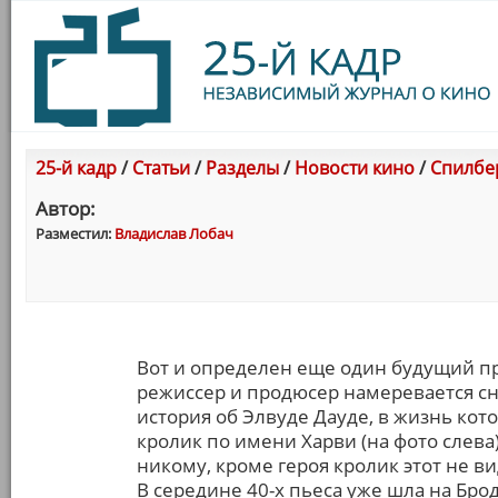
25-й кадр
/
Статьи
/
Разделы
/
Новости кино
/
Спилбе
Автор:
Разместил:
Владислав Лобач
Вот и определен еще один будущий п
режиссер и продюсер намеревается сня
история об Элвуде Дауде, в жизнь ко
кролик по имени Харви (на фото слева)
никому, кроме героя кролик этот не ви
В середине 40-х пьеса уже шла на Бр