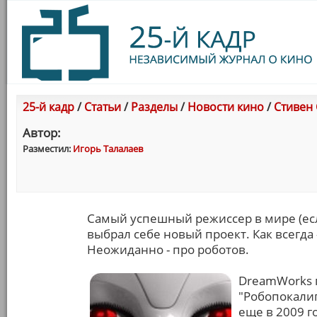
25-й кадр
/
Статьи
/
Разделы
/
Новости кино
/
Стивен
Автор:
Разместил:
Игорь Талалаев
Самый успешный режиссер в мире (если
выбрал себе новый проект. Как всегд
Неожиданно - про роботов.
DreamWorks 
"Робопокалип
еще в 2009 го