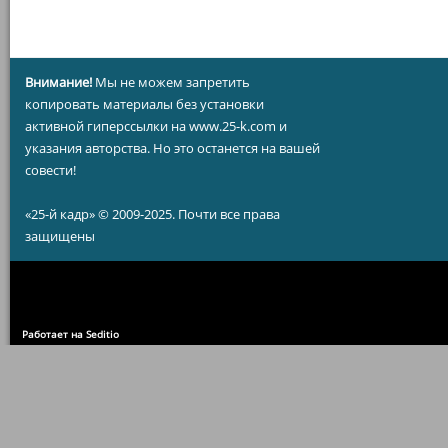
Внимание!
Мы не можем запретить
копировать материалы без установки
активной гиперссылки на www.25-k.com и
указания авторства. Но это останется на вашей
совести!
«25-й кадр» © 2009-2025. Почти все права
защищены
Работает на Seditio