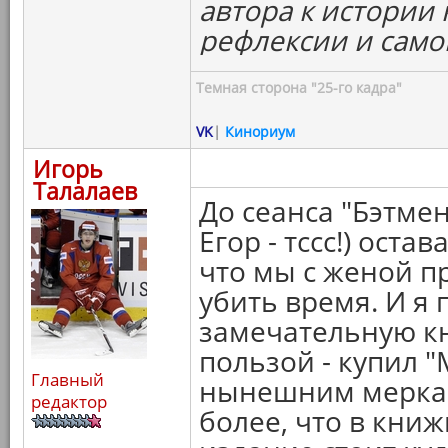
автора к истории 
рефлексии и само
Темная сторона "25-го кадра"
VK
|
Кинориум
Игорь
Талалаев
До сеанса "Бэтме
Егор - тссс!) оста
что мы с женой п
убить время. И я
замечательную кн
пользой - купил "
Главный
нынешним меркам
редактор
более, что в кни