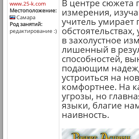
В центре сюжета 
www.25-k.com
измерения, изуча
Местоположение:
Самара
учитель умирает
Род занятий:
обстоятельствах,
редактирование :)
в захолустное из
лишенный в резул
способностей, вы
подающим надежд
устроиться на но
комфортнее. На к
угрозы, но главна
языки, благие н
наивность.