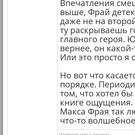
Впечатления смеш
выше, Фрай детек
даже не на второй
ту раскрываешь 
главного героя. 
вернее, он какой
Или это просто я 
Но вот что касаетс
порядке. Периоди
том, что хотел б
книге ощущения. 
Макса Фрая так лю
что-то волшебное
Изменяю мир к лешему...