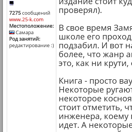
издание стоит куд
проверял).
7275
сообщений
www.25-k.com
В свое время Замя
Местоположение:
Самара
школе его проходи
Род занятий:
подзабил. И вот 
редактирование :)
более, что жанр 
это, как ни крути
Книга - просто ва
Некоторые ругают 
некоторое косноя
стоит отметить, ч
инженера, коему 
идет. А некотор