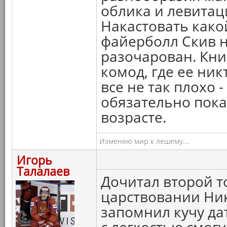
облика и левита
Накастовать как
файерболл Скив н
разочарован. Кни
комод, где ее никт
все не так плохо 
обязательно пок
возрасте.
Изменяю мир к лешему...
Игорь
Талалаев
Дочитал второй т
царствовании Нико
запомнил кучу да