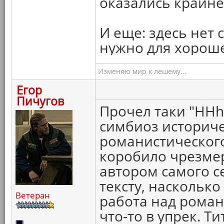
оказались крайн
И еще: здесь нет 
нужно для хорош
Изменяю мир к лешему...
Егор
Пичугов
Прочел таки "HHh
симбиоз историче
романистического
коробило чрезмер
автором самого с
тексту, наскольк
Ветеран
работа над роман
что-то в упрек. Т