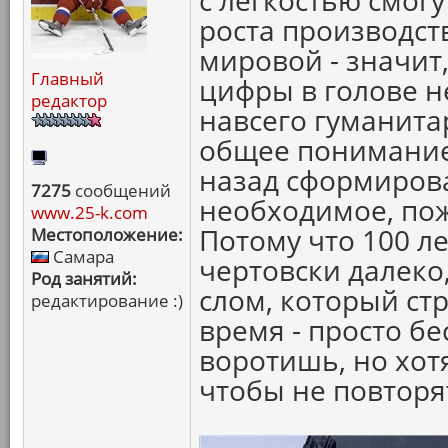
с легкостью смог
роста производст
мировой - значит
Главный
цифры в голове не
редактор
навсего гуманитари
общее понимание 
назад сформиров
7275
сообщений
необходимое, пож
www.25-k.com
Потому что 100 лет
Местоположение:
Самара
чертовски далеко,
Род занятий:
слом, который ст
редактирование :)
время - просто б
воротишь, но хот
чтобы не повторя