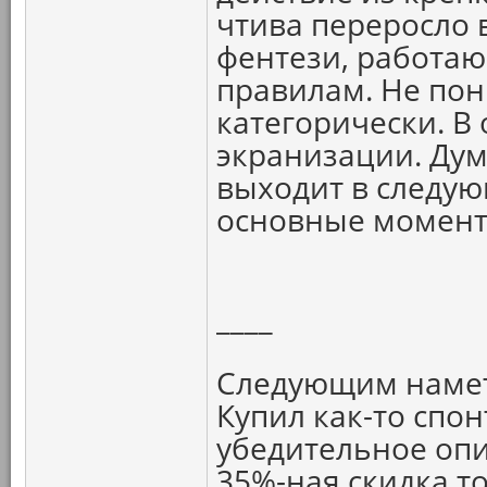
чтива переросло 
фентези, работаю
правилам. Не пон
категорически. В 
экранизации. Дум
выходит в следую
основные моменты
____
Следующим намет
Купил как-то спон
убедительное опи
35%-ная скидка тож