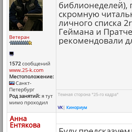
библионеделей),
скромную читаль
личного списка 2r
Геймана и Пратче
Ветеран
рекомендовали дл
1572
сообщений
www.25-k.com
Местоположение:
Санкт-
Петербург
Темная сторона "25-го кадра"
Род занятий:
я тут
мимо проходил
VK
|
Кинориум
Анна
Ентякова
Буду предсказуема