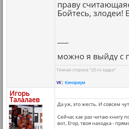
праву считающая
Бойтесь, злодеи! 
___
можно я выйду с 
Темная сторона "25-го кадра"
VK
|
Кинориум
Игорь
Талалаев
Да уж, это жесть. И совсем чу
Сейчас как раз читаю книгу 
вот, Егор, твоя находка - прям