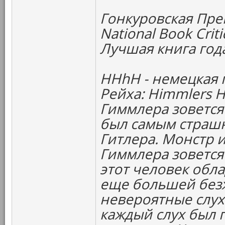
Гонкуровская Пре
National Book Criti
Лучшая книга год
HHhH - немецкая 
Рейха: Himmlers Hi
Гиммлера зовется
был самым страш
Гитлера. Монстр 
Гиммлера зовется
этот человек обл
еще большей без
невероятные слух
каждый слух был 