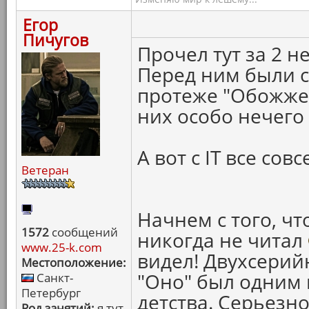
Егор
Пичугов
Прочел тут за 2 н
Перед ним были с
протеже "Обожжен
них особо нечего 
А вот с IT все сов
Ветеран
Начнем с того, чт
1572
сообщений
никогда не читал
www.25-k.com
видел! Двухсери
Местоположение:
"Оно" был одним
Санкт-
Петербург
детства. Серьезно
Род занятий:
я тут