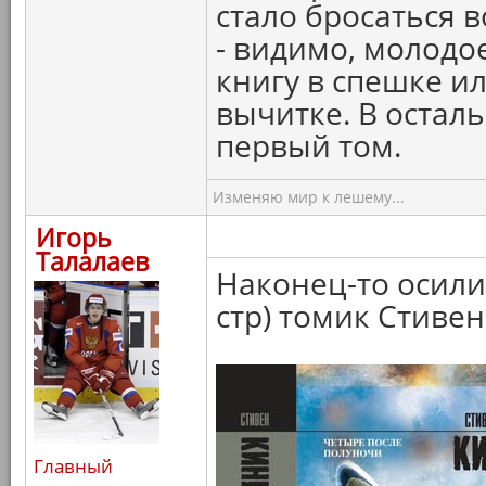
стало бросаться 
- видимо, молодо
книгу в спешке и
вычитке. В осталь
первый том.
Изменяю мир к лешему...
Игорь
Талалаев
Наконец-то осил
стр) томик Стивен
Главный