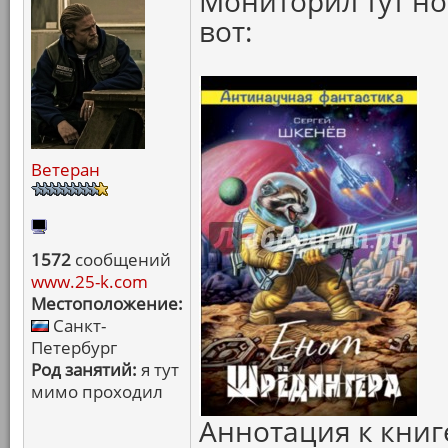
Мониторил тут но
вот:
Ветеран
1572
сообщений
www.25-k.com
Местоположение:
Санкт-
Петербург
Род занятий:
я тут
мимо проходил
Аннотация к книг