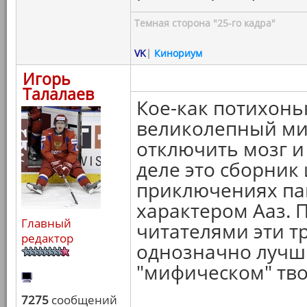
Темная сторона "25-го кадра"
VK
|
Кинориум
Игорь
Талалаев
Кое-как потихонь
великолепный ми
отключить мозг и
деле это сборник 
приключениях па
характером Ааз. 
Главный
читателями эти т
редактор
однозначно лучш
"мифическом" тво
7275
сообщений