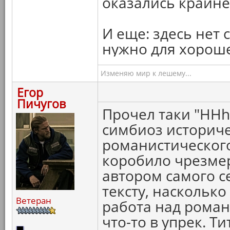
оказались крайн
И еще: здесь нет 
нужно для хорош
Изменяю мир к лешему...
Егор
Пичугов
Прочел таки "HHh
симбиоз историче
романистического
коробило чрезмер
автором самого с
тексту, наскольк
Ветеран
работа над роман
что-то в упрек. Т