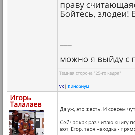
праву считающая
Бойтесь, злодеи! 
___
можно я выйду с 
Темная сторона "25-го кадра"
VK
|
Кинориум
Игорь
Талалаев
Да уж, это жесть. И совсем чу
Сейчас как раз читаю книгу 
вот, Егор, твоя находка - прям