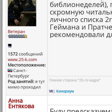
библионеделей),
скромную читаль
личного списка 2r
Геймана и Пратче
Ветеран
рекомендовали дл
1572
сообщений
www.25-k.com
Местоположение:
Санкт-
Петербург
Темная сторона "25-го кадра"
Род занятий:
я тут
мимо проходил
VK
|
Кинориум
Анна
Ентякова
Буду предсказуема