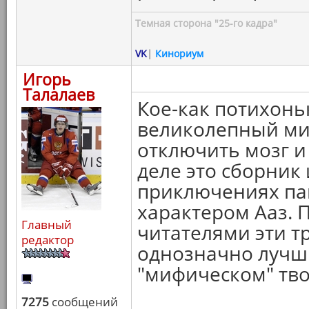
Темная сторона "25-го кадра"
VK
|
Кинориум
Игорь
Талалаев
Кое-как потихонь
великолепный ми
отключить мозг и
деле это сборник 
приключениях па
характером Ааз. 
Главный
читателями эти т
редактор
однозначно лучш
"мифическом" тво
7275
сообщений