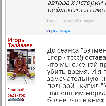
автора к истории 
рефлексии и само
Темная сторона "25-го кадра"
VK
|
Кинориум
Игорь
Талалаев
До сеанса "Бэтме
Егор - тссс!) оста
что мы с женой п
убить время. И я
замечательную кн
пользой - купил "
Главный
нынешним меркам
редактор
более, что в кни