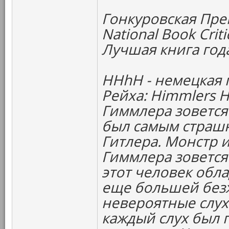
Гонкуровская Пре
National Book Criti
Лучшая книга год
HHhH - немецкая 
Рейха: Himmlers Hi
Гиммлера зовется
был самым страш
Гитлера. Монстр 
Гиммлера зовется
этот человек обл
еще большей без
невероятные слух
каждый слух был 