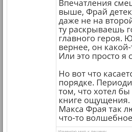
Впечатления смеш
выше, Фрай детек
даже не на второй
ту раскрываешь 
главного героя. 
вернее, он какой
Или это просто я 
Но вот что касаетс
порядке. Периоди
том, что хотел б
книге ощущения. 
Макса Фрая так лю
что-то волшебное
Изменяю мир к лешему...