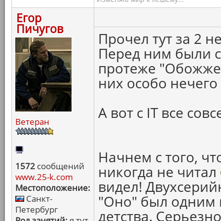
Егор
Пичугов
Прочел тут за 2 н
Перед ним были с
протеже "Обожжен
них особо нечего 
А вот с IT все сов
Ветеран
Начнем с того, чт
1572
сообщений
никогда не читал
www.25-k.com
видел! Двухсери
Местоположение:
"Оно" был одним
Санкт-
Петербург
детства. Серьезно
Род занятий:
я тут