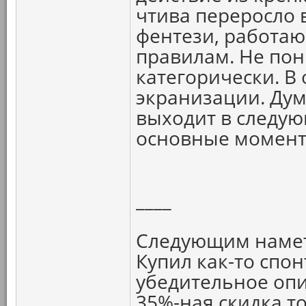
чтива переросло 
фентези, работаю
правилам. Не пон
категорически. В 
экранизации. Дум
выходит в следую
основные моменты
____
Следующим намет
Купил как-то спон
убедительное опи
35%-ная скидка тож