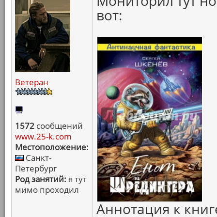
Мониторил тут но
вот:
Ветеран
1572
сообщений
www.25-k.com
Местоположение:
Санкт-
Петербург
Род занятий:
я тут
мимо проходил
Аннотация к книг