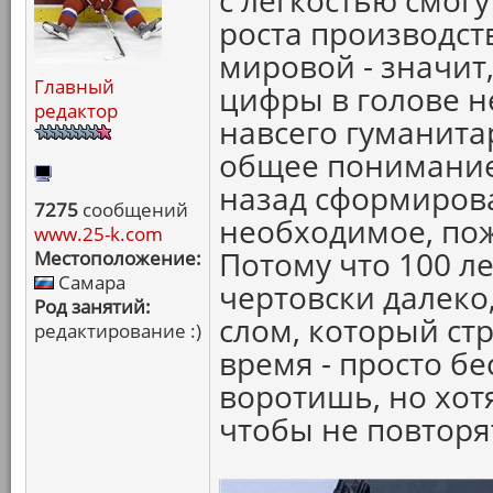
с легкостью смог
роста производст
мировой - значит
Главный
цифры в голове не
редактор
навсего гуманитари
общее понимание 
назад сформиров
7275
сообщений
необходимое, пож
www.25-k.com
Потому что 100 лет
Местоположение:
Самара
чертовски далеко,
Род занятий:
слом, который ст
редактирование :)
время - просто б
воротишь, но хот
чтобы не повторя