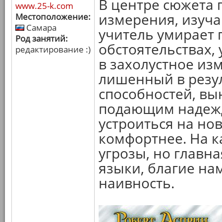
В центре сюжета 
www.25-k.com
измерения, изуча
Местоположение:
Самара
учитель умирает
Род занятий:
обстоятельствах,
редактирование :)
в захолустное из
лишенный в резул
способностей, вы
подающим надежд
устроиться на но
комфортнее. На к
угрозы, но главна
языки, благие н
наивность.