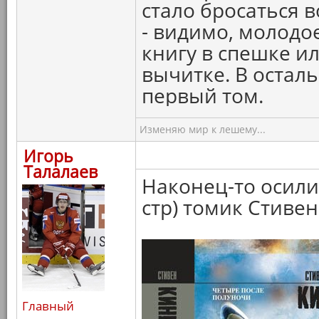
стало бросаться 
- видимо, молодо
книгу в спешке и
вычитке. В осталь
первый том.
Изменяю мир к лешему...
Игорь
Талалаев
Наконец-то осил
стр) томик Стивен
Главный