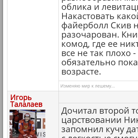
облика и левита
Накастовать как
файерболл Скив н
разочарован. Кни
комод, где ее никт
все не так плохо 
обязательно пок
возрасте.
Изменяю мир к лешему...
Игорь
Талалаев
Дочитал второй т
царствовании Нико
запомнил кучу да