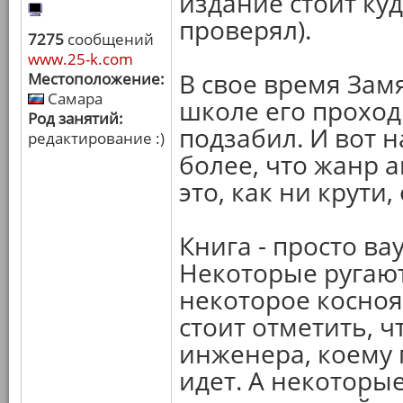
издание стоит куд
проверял).
7275
сообщений
www.25-k.com
В свое время Замя
Местоположение:
Самара
школе его проходи
Род занятий:
подзабил. И вот 
редактирование :)
более, что жанр 
это, как ни крути
Книга - просто ва
Некоторые ругают 
некоторое косноя
стоит отметить, ч
инженера, коему 
идет. А некотор