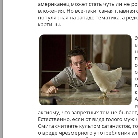
американец может стать чуть ли не 
вложения. Но все-таки, самая главная
популярная на западе тематика, а ре
картины.
Э
в
н
п
о
о
с
г
к
А
и
аксиому, что запретных тем не бывает,
Естественно, если от вида голого муж
Смита считаете культом сатанистов, 
о вреде чрезмерного употребления а