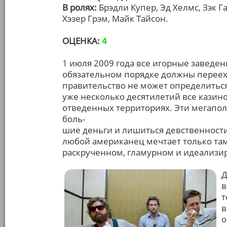
В ролях:
Брэдли Купер, Эд Хелмс, Зэк Г
Хэзер Грэм, Майк Тайсон.
ОЦЕНКА:
4
1 июля 2009 года все игорные заведе
обязательном порядке должны перееха
правительство не может определиться,
уже несколько десятилетий все казин
отведенных территориях. Эти мегапол
боль-
шие деньги и лишиться девственност
любой американец мечтает только там.
раскрученном, гламурном и идеализи
Д
в
т
в
о