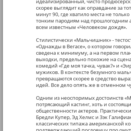
идеализированный, чисто продюсерск
скорее выглядит как оправдание за то
минут 90, где хватило места не только
тонким пародиям над прошлогодним ат
всем известным «Человеком дождя».
Стилистически «Мальчишник» - тестос
«Однажды в Вегасе», о котором говор
сведена к минимуму, а на первом пла
выходки, предельно похожие на сце
комедий «Где моя тачка, чувак?» и «Э
мужиков. В контексте безумного мал
превращаются скорее в средство выра
идей. Все дело опять же в отменном ч
Одним из неоспоримых достоинств «М
потрясающий кастинг, хоть и состоя
общественности актеров. Практически 
Бредли Купер, Эд Хелмс и Зэк Галифиан
классических типажа американской ко
подтверждающий пословицу про омут и