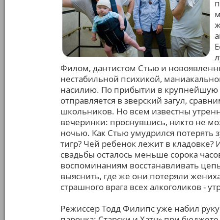
п
м
ж
а
Е
л
Филом, дантистом Стью и новоявленн
нестабильной психикой, маниакально
насилию. По прибытии в крупнейшую
отправляется в зверский загул, сравн
школьников. Но всем известны утрен
вечеринки: проснувшись, никто не м
ночью. Как Стью умудрился потерять з
тигр? Чей ребенок лежит в кладовке? И
свадьбы осталось меньше сорока час
воспоминаниям восстанавливать цепь
выяснить, где же они потеряли жених
страшного врага всех алкоголиков - у
Режиссер Тодд Филипс уже набил руку
парочка: Старски и Хатч» при бюджете