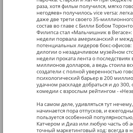
раза, хотя фильм получился, мягко го
негодяев» получилось vice versa: легк
даже две трети своего 35-миллионног
состав во главе с Билли Бобом Торонт
Филипса стал «Мальчишник в Вегасе»: 
недели порвала американский и межд
потенциальных лидеров бокс-офисов: 
дилогии о незадачливом музейном сто
недели проката лента о последствиях
миллионов долларов, а ведь стоила все
создатели с полной уверенностью гово
психологический барьер в 200 миллио
удачном раскладе добраться и до 300,
комедии с взрослым рейтингом - «Незв
На самом деле, удивляться тут нечем
начинается пора отпусков, и ежегодн
пользуется особенной популярностью,
Катчером и Диаз или любую часть об 
точный маркетинговый ход: всегда в н