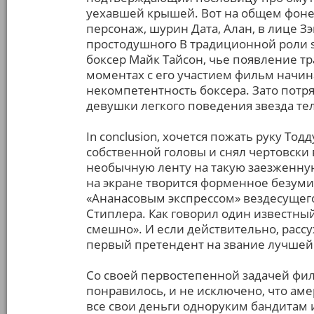
уехавшей крышей. Вот на общем фоне
персонаж, шурин Дата, Алан, в лице З
простодушного В традиционной роли sp
боксер Майк Тайсон, чье появление т
моментах с его участием фильм начин
некомпетентность боксера. Зато потр
девушки легкого поведения звезда те
In conclusion, хочется пожать руку То
собственной головы и снял чертовски 
необычную ленту на такую заезженну
на экране творится форменное безуми
«Ананасовым экспрессом» вездесущего
Стиплера. Как говорил один известны
смешно». И если действительно, рассу
первый претендент на звание лучшей
Со своей первостепенной задачей фил
понравилось, и не исключено, что ам
все свои деньги одноруким бандитам 