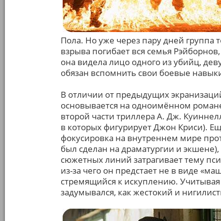
Пола. Но уже через пару дней группа 
взрыва погибает вся семья Рэйборнов,
она видела лицо одного из убийц, дев
обязан вспомнить свои боевые навыки
В отличии от предыдущих экранизаци
основывается на одноимённом романе,
второй части триллера А. Дж. Куиннел
в которых фигурирует Джон Криси). 
фокусировка на внутреннем мире прот
был сделан на драматургии и экшене),
сюжетных линий затрагивает тему псих
из-за чего он предстает не в виде «ма
стремящийся к искуплению. Учитывая э
задумывался, как жестокий и нигилист