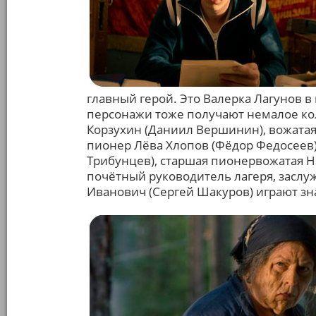
главный герой. Это Валерка Лагунов в
персонажи тоже получают немалое ко
Корзухин (Даниил Вершинин), вожатая
пионер Лёва Хлопов (Фёдор Федосеев)
Трибунцев), старшая пионервожатая На
почётный руководитель лагеря, засл
Иванович (Сергей Шакуров) играют зн