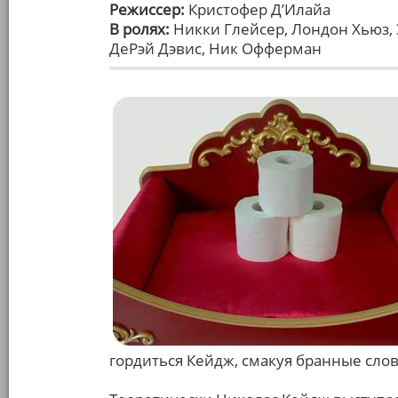
Режиссер:
Кристофер Д’Илайа
В ролях:
Никки Глейсер, Лондон Хьюз, 
ДеРэй Дэвис, Ник Офферман
гордиться Кейдж, смакуя бранные слов