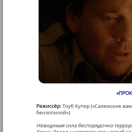
«ПРОК
Режиссёр:
Тоуб Хупер («Салемские вам
бензопилой»)
Невидимая сила беспорядочно террориз
Кевин Реддл, у которого отец погиб из