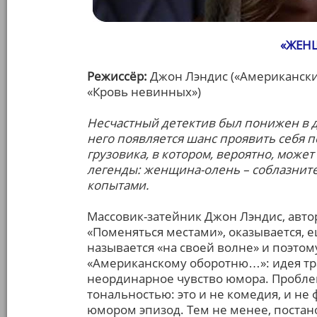
«ЖЕН
Режиссёр:
Джон Лэндис («Американски
«Кровь невинных»)
Несчастный детектив был понижен в д
него появляется шанс проявить себя п
грузовика, в котором, вероятно, може
легенды: женщина-олень – соблазнит
копытами.
Массовик-затейник Джон Лэндис, авто
«Поменяться местами», оказывается, е
называется «на своей волне» и поэтом
«Американскому оборотню…»: идея т
неординарное чувство юмора. Проблема
тональностью: это и не комедия, и н
юмором эпизод. Тем не менее, постан