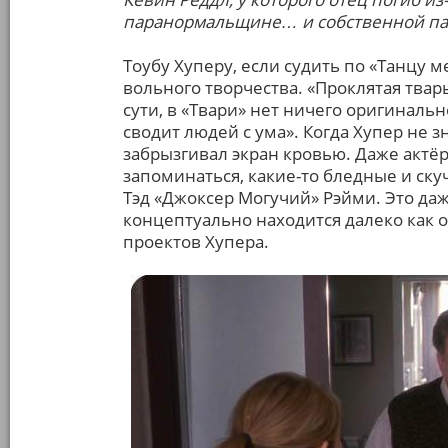
паранормальщине… и собственной па
Тоубу Хуперу, если судить по «Танцу 
вольного творчества. «Проклятая твар
сути, в «Твари» нет ничего оригинальн
сводит людей с ума». Когда Хупер не зн
забрызгивал экран кровью. Даже актё
запоминаться, какие-то бледные и ску
Тэд «Джоксер Могучий» Рэйми. Это даж
концептуально находится далеко как от
проектов Хупера.