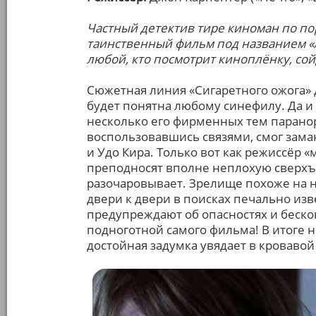
Частный детектив тире киноман по по
таинственный фильм под названием «А
любой, кто посмотрит киноплёнку, сойд
Сюжетная линия «Сигаретного ожога» 
будет понятна любому синефилу. Да и 
несколько его фирменных тем парано
воспользовавшись связями, смог зама
и Удо Кира. Только вот как режиссёр «
преподносят вполне неплохую сверхъ
разочаровывает. Зрелище похоже на н
двери к двери в поисках печально изв
предупреждают об опасностях и беско
подноготной самого фильма! В итоге н
достойная задумка увядает в кровавой