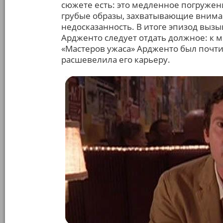
сюжете есть: это медленное погружени
грубые образы, захватывающие вниман
недосказанность. В итоге эпизод выз
Ардженто следует отдать должное: к 
«Мастеров ужаса» Ардженто был почти
расшевелила его карьеру.