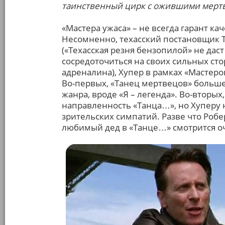
таинственный цирк с ожившими мерт
«Мастера ужаса» – не всегда гарант ка
Несомненно, техасский постановщик 
(«Техасская резня бензопилой» не даст 
сосредоточиться на своих сильных сто
адреналина), Хупер в рамках «Мастер
Во-первых, «Танец мертвецов» больше
жанра, вроде «Я – легенда». Во-вторы
направленность «Танца…», но Хуперу 
зрительских симпатий. Разве что Роб
любимый дед в «Танце…» смотрится о