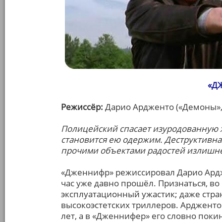
«Д
Режиссёр:
Дарио Ардженто («Демоны», 
Полицейский спасает изуродованную 
становится ею одержим. Деструктивна
прочими объектами радостей излишне
«Дженнифр» режиссировал Дарио Ардж
час уже давно прошёл. Признаться, в
эксплуатационный ужастик; даже стран
высокоэстетских триллеров. Ардженто
лет, а в «Дженнифер» его словно покин