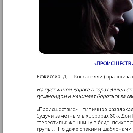
«ПРОИСШЕСТВИ
Режиссёр:
Дон Коскарелли (франшиза «
На пустынной дороге в горах Эллен ст
гуманоидом и начинает бороться за с
«Происшествие» – типичное развлекало
будучи заметным в хоррорах 80-х Дон
стереотипы: женщину в беде, психопат
трупы… Но даже с такими шаблонами 