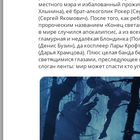
местного мэра и избалованный прожиг
Хлынина), её брат-алкоголик Рокер (Се
(Сергей Якомович). После того, как р
пророческим названием «Конец света»
в мире случился апокалипсис, а из вс
гламурная и недалёкая Блондинка (По
(Денис Бузин), да косплеер Лары Кроф
(Дарья Храмцова). Плюс целая банда б
светящимися глазами, преследующее ге
слоган ленты: мир может спасти кто уг