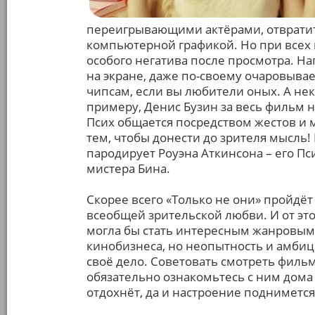
переигрывающими актёрами, отвратит
компьютерной графикой. Но при всех 
особого негатива после просмотра. На
на экране, даже по-своему очаровывае
чипсам, если вы любители оных. А нек
примеру, Денис Бузин за весь фильм н
Псих общается посредством жестов и м
тем, чтобы донести до зрителя мысль!
пародирует Роуэна Аткинсона – его Пс
мистера Бина.
Скорее всего «Только не они» пройдё
всеобщей зрительской любви. И от это
могла бы стать интересным жанровым
кинобизнеса, но неопытность и амби
своё дело. Советовать смотреть фильм
обязательно ознакомьтесь с ним дома 
отдохнёт, да и настроение поднимется