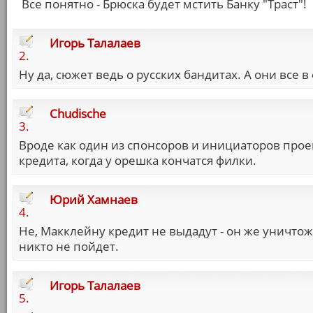
Все понятно - Брюска будет мстить Банку "Траст"!
Игорь Талалаев
2.
Ну да, сюжет ведь о русских бандитах. А они все 
Chudische
3.
Вроде как один из спонсоров и инициаторов проек
кредита, когда у орешка кончатся филки.
Юрий Хамнаев
4.
Не, Макклейну кредит не выдадут - он же уничтожа
никто не пойдет.
Игорь Талалаев
5.