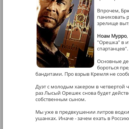
Впрочем, Брю
паниковать р
зрелище выт
Ноам Мурро
"Орешка" в и
спартанцев".
Основные дей
бороться пре
бандитами. Про взрыв Кремля не сооб
Дуэт с молодым хакером в четвертой ч
раз Лысый Орешек снова будет действо
собственным сыном.
Мы уже в предвкушении литров водки,
ушанках. Иначе - зачем ехать в Россию