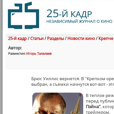
25-й кадр
/
Статьи
/
Разделы
/
Новости кино
/
Крепче 
Автор:
Разместил:
Игорь Талалаев
Брюс Уиллис вернется. В "Крепком оре
выбран, а съемки начнутся вот-вот - э
В теплое реж
перед публи
Пэйна"
, кот
трейлером.