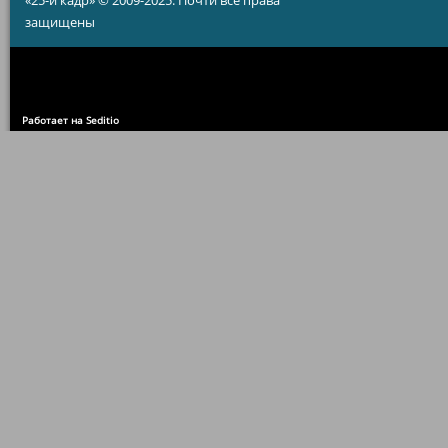
«25-й кадр» © 2009-2025. Почти все права
защищены
Работает на Seditio