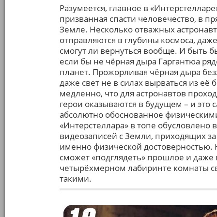
Разумеется, главное в «Интерстелларе»
призванная спасти человечество, в 
Земле. Несколько отважных астронавт
отправляются в глубины космоса, даже
смогут ли вернуться вообще. И быть 
если бы не чёрная дыра Гаргантюа ря
планет. Прожорливая чёрная дыра безж
даже свет не в силах вырваться из её 
медленно, что для астронавтов проход
герои оказываются в будущем – и это
абсолютно обоснованное физическими
«Интерстеллара» в топе обусловлено
видеозаписей с Земли, приходящих за
именно физической достоверностью. Н
сможет «подглядеть» прошлое и даже 
четырёхмерном лабиринте комнаты сво
такими.