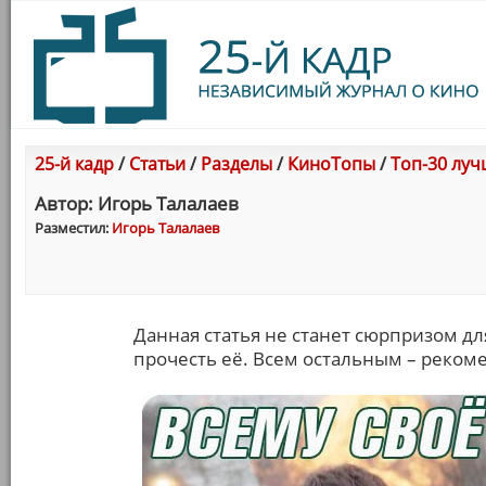
25-й кадр
/
Статьи
/
Разделы
/
КиноТопы
/
Топ-30 луч
Автор: Игорь Талалаев
Разместил:
Игорь Талалаев
Данная статья не станет сюрпризом для
прочесть её. Всем остальным – реком