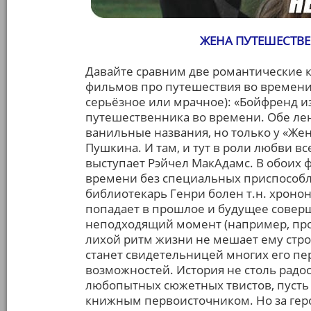
ЖЕНА ПУТЕШЕСТВЕ
Давайте сравним две романтические 
фильмов про путешествия во времени 
серьёзное или мрачное): «Бойфренд из
путешественника во времени. Обе ле
ванильные названия, но только у «Же
Пушкина. И там, и тут в роли любви 
выступает Рэйчел МакАдамс. В обоих 
времени без специальных приспособл
библиотекарь Генри болен т.н. хрононе
попадает в прошлое и будущее совер
неподходящий момент (например, проп
лихой ритм жизни не мешает ему стро
станет свидетельницей многих его п
возможностей. История не столь радост
любопытных сюжетных твистов, пусть 
книжным первоисточником. Но за геро