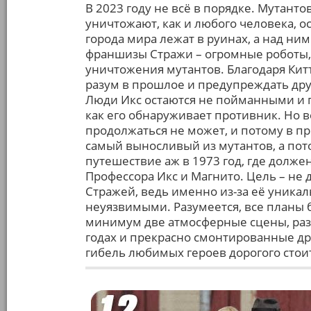
В 2023 году не всё в порядке. Мутанто
уничтожают, как и любого человека, 
города мира лежат в руинах, а над н
франшизы Стражи – огромные роботы,
уничтожения мутантов. Благодаря Кит
разум в прошлое и предупреждать др
Люди Икс остаются не пойманными и 
как его обнаруживает противник. Но 
продолжаться не может, и потому в п
самый выносливый из мутантов, а пот
путешествие аж в 1973 год, где долж
Профессора Икс и Магнито. Цель – не 
Стражей, ведь именно из-за её уника
неуязвимыми. Разумеется, все планы б
минимум две атмосферные сцены, раз
годах и прекрасно смонтированные дру
гибель любимых героев дорогого стои