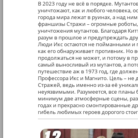
В 2023 году не всё в порядке. Мутанто
уничтожают, как и любого человека, 
города мира лежат в руинах, а над н
франшизы Стражи – огромные роботы,
уничтожения мутантов. Благодаря Кит
разум в прошлое и предупреждать др
Люди Икс остаются не пойманными и 
как его обнаруживает противник. Но 
продолжаться не может, и потому в п
самый выносливый из мутантов, а пот
путешествие аж в 1973 год, где долж
Профессора Икс и Магнито. Цель – не 
Стражей, ведь именно из-за её уника
неуязвимыми. Разумеется, все планы б
минимум две атмосферные сцены, раз
годах и прекрасно смонтированные дру
гибель любимых героев дорогого стои