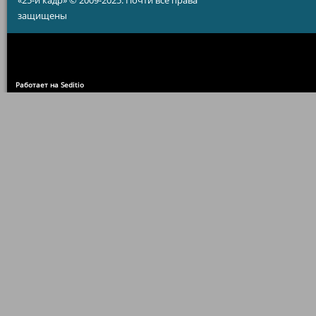
«25-й кадр» © 2009-2025. Почти все права
защищены
Работает на Seditio