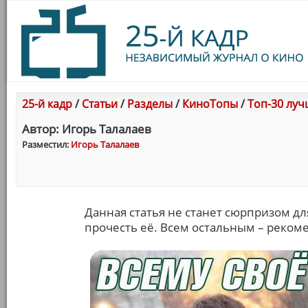
25-й кадр
/
Статьи
/
Разделы
/
КиноТопы
/
Топ-30 луч
Автор: Игорь Талалаев
Разместил:
Игорь Талалаев
Данная статья не станет сюрпризом для
прочесть её. Всем остальным – реком