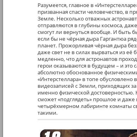
Разумеется, главное в «Интерстелларе»
призванная спасти человечество, в 
Земле. Несколько отважных астронавт
отправляются в глубины космоса, даже
смогут ли вернуться вообще. И быть 
если бы не чёрная дыра Гаргантюа ря
планет. Прожорливая чёрная дыра безж
даже свет не в силах вырваться из её 
медленно, что для астронавтов проход
герои оказываются в будущем – и это
абсолютно обоснованное физическими
«Интерстеллара» в топе обусловлено
видеозаписей с Земли, приходящих за
именно физической достоверностью. Н
сможет «подглядеть» прошлое и даже 
четырёхмерном лабиринте комнаты сво
такими.