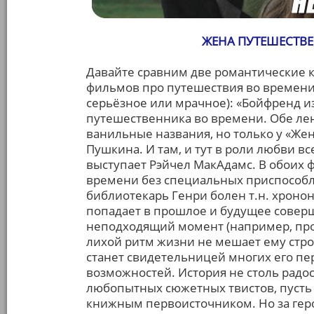
ЖЕНА ПУТЕШЕСТВЕ
Давайте сравним две романтические 
фильмов про путешествия во времени 
серьёзное или мрачное): «Бойфренд из
путешественника во времени. Обе ле
ванильные названия, но только у «Же
Пушкина. И там, и тут в роли любви 
выступает Рэйчел МакАдамс. В обоих 
времени без специальных приспособл
библиотекарь Генри болен т.н. хрононе
попадает в прошлое и будущее совер
неподходящий момент (например, проп
лихой ритм жизни не мешает ему стро
станет свидетельницей многих его п
возможностей. История не столь радост
любопытных сюжетных твистов, пусть 
книжным первоисточником. Но за геро