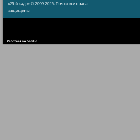
«25-й кадр» © 2009-2025. Почти все права
защищены
Работает на Seditio