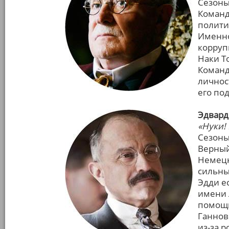
Сезоны 
Команд
полити
Именно
коррупц
Наки Т
Команд
личнос
его по
Эдвард
«Нуки! 
Сезоны: 
Верный
Немецк
сильны
Эдди е
имени 
помощн
Ганнов
из-за р