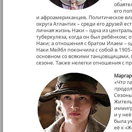
обаяте
его по
и афроамериканцев. Политическое вли
округа Атлантик – среди его друзей е
личная жизнь Наки – одна из централь
туберкулеза, когда он был ребёнком; 
Наки; а отношения с братом Илаем – 
Наки Мейбл покончила с собой в 1905
основном со всякими танцовщицами, п
сезоне. Также нелегки отношения с 
Маргар
«Что т
продол
Сезоны: 
Житель
иммигр
и у неё
была у
её к «