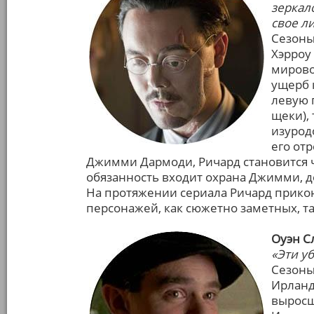
зеркало
свое л
Сезоны: 
Хэрроу
мирово
ущерб к
левую 
щеки), 
изурод
его от
Джимми Дармоди, Ричард становится ч
обязанность входит охрана Джимми, до
На протяжении сериала Ричард прико
персонажей, как сюжетно заметных, та
Оуэн С
«Эти у
Сезоны:
Ирланд
выросш