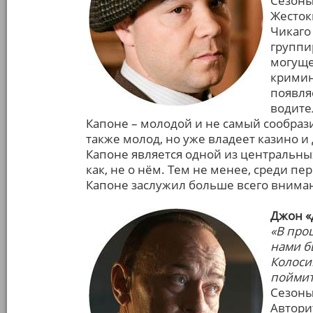
Сезоны: 
Жесток
Чикаго
группи
могуще
кримин
появля
водите
Капоне – молодой и не самый сообраз
также молод, но уже владеет казино и
Капоне является одной из центральных
как, не о нём. Тем не менее, среди 
Капоне заслужил больше всего вниман
Джон «
«В прош
нами б
Колоси
поймит
Сезоны: 
Автори