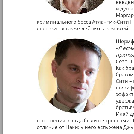
введен
и душе
Маргар
криминального босса Атлантик-Сити На
становится также лейтмотивом всей е
Шериф 
«Я есмь
принял
Сезоны: 
Как бра
братом
Сити –
шерифо
эффект
удержа
братья
Илай д
отношения всегда были непростыми. Т
отличие от Наки: у него есть жена Джун