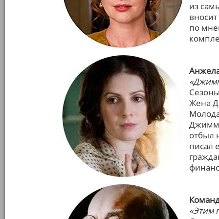
из сам
вносит
по мне
компле
Анжела
«Джимм
Сезоны:
Жена Д
Молода
Джимми
отбыл 
писал 
гражда
финанс
Команд
«Этим 