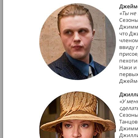
Джеймс
«Ты не
Сезоны:
Джимми
что Дж
членом
ввиду 
присое
пехоти
Наки и
первых
Джеймс
Джилли
«У мен
сделать
Сезоны: 
Танцов
Джимми
Джилли