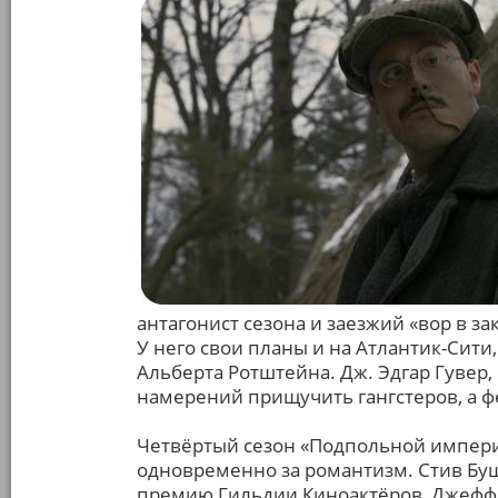
антагонист сезона и заезжий «вор в за
У него свои планы и на Атлантик-Сити,
Альберта Ротштейна. Дж. Эдгар Гувер,
намерений прищучить гангстеров, а ф
Четвёртый сезон «Подпольной импери
одновременно за романтизм. Стив Б
премию Гильдии Киноактёров, Джефф