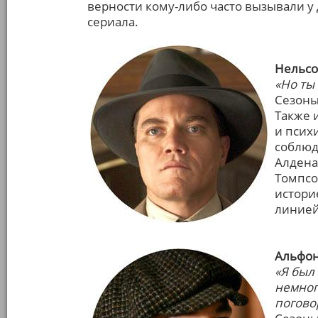
верности кому-либо часто вызывали у
сериала.
Нельсо
«Но ты
Сезоны: 
Также 
и псих
соблюд
Алдена
Томпсо
истори
линией
Альфон
«Я был
немног
поговор