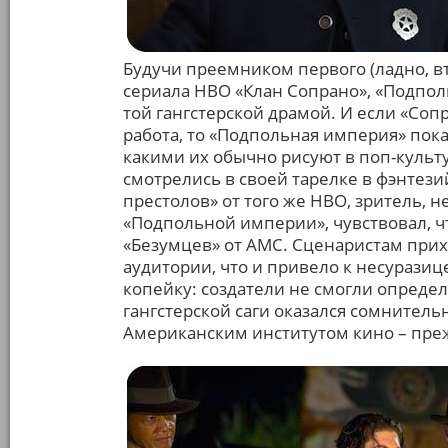
Будучи преемником первого (ладно, в
сериала HBO «Клан Сопрано», «Подпол
той гангстерской драмой. И если «Соп
работа, то «Подпольная империя» показ
какими их обычно рисуют в поп-куль
смотрелись в своей тарелке в фэнтез
престолов» от того же HBO, зритель, 
«Подпольной империи», чувствовал, чт
«Безумцев» от AMC. Сценаристам прих
аудитории, что и привело к несуразице
копейку: создатели не смогли определи
гангстерской саги оказался сомнител
Американским институтом кино – пр