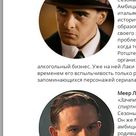
Амбици
италья
истори
образом
своего
пробле
когда 
Ротште
органи
алкогольный бизнес. Уже на ней Лаки
временем его вспыльчивость только ра
запоминающихся персонажей сериала
Меер Л
«Зачем
спиртн
Сезоны: 
Он же 
амбици
родивш