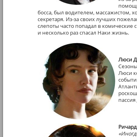
помощн
босса, был водителем, массажистом, 
секретаря. Из-за своих лучших пожел
слепоты часто попадал в комические 
и несколько раз спасал Наки жизнь.
Люси Да
Сезоны:
Люси к
событи
Атлант
роскош
пассия 
Ричард
«Иногда