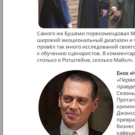
Самого же Бушеми порекомендовал Ма
широкий эмоциональный диапазон и ч
провёл так много исследований своег
к обучению сценаристов. В комментари
столько о Ротштейне, сколько Майкл».
Енох «
«Перво
правде
Сезоны: 
Протаг
кримин
Джонсо
превра
бизнес
кафеше