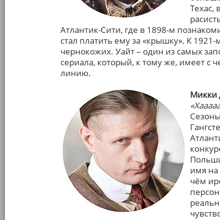
Техас, 
расист
Атлантик-Сити, где в 1898-м познак
стал платить ему за «крышку». К 1921
чернокожих. Уайт – один из самых з
сериала, который, к тому же, имеет с
линию.
Микки 
«Хааааа
Сезоны: 
Гангст
Атлант
конкур
Польши
имя на
чём ир
персон
реальн
чувств