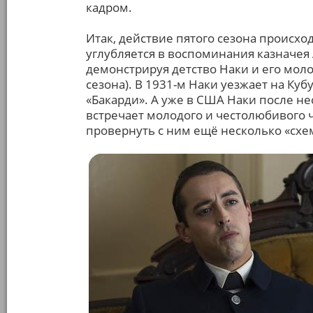
кадром.
Итак, действие пятого сезона происход
углубляется в воспоминания казначея 
демонстрируя детство Наки и его мол
сезона). В 1931-м Наки уезжает на Ку
«Бакарди». А уже в США Наки после не
встречает молодого и честолюбивого 
провернуть с ним ещё несколько «схе