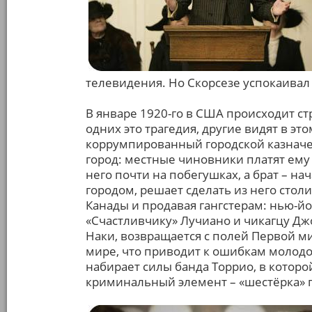
телевидения. Но Скорсезе успокаивал 
В январе 1920-го в США происходит ст
одних это трагедия, другие видят в эт
коррумпированный городской казначе
город: местные чиновники платят ему 
него почти на побегушках, а брат – н
городом, решает сделать из него стол
Канады и продавая гангстерам: нью-й
«Счастливчику» Лучиано и чикагцу Д
Наки, возвращается с полей Первой ми
мире, что приводит к ошибкам молодо
набирает силы банда Торрио, в котор
криминальный элемент – «шестёрка» 