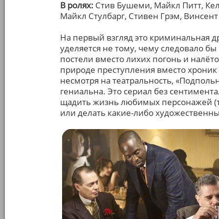
В ролях:
Стив Бушеми, Майкл Питт, Ке
Майкл Стулбарг, Стивен Грэм, Винсент
На первый взгляд это криминальная д
уделяется не тому, чему следовало бы
постели вместо лихих погонь и налё
природе преступления вместо хроник ж
несмотря на театральность, «Подполь
гениальна. Это сериал без сентимента
щадить жизнь любимых персонажей (тр
или делать какие-либо художественны