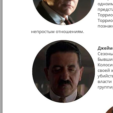
одноим
предст
Торрио
Торрио
познак
непростым отношениям.
Джеймс
Сезоны
Бывший
Колоси
своей 
убийст
власти
группи