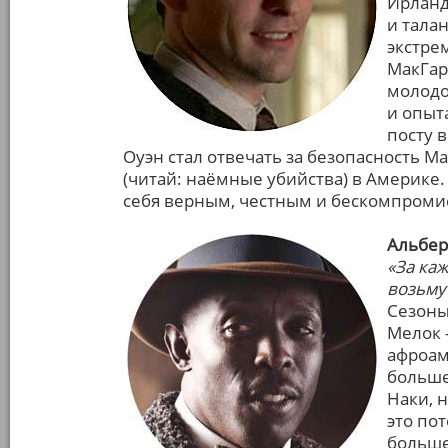
Ирланд
и тала
экстре
МакГар
молодо
и опыт
посту 
Оуэн стал отвечать за безопасность 
(читай: наёмные убийства) в Америке.
себя верным, честным и бескомпроми
Альбер
«За ка
возьму
Сезоны: 
Мелок 
афроам
больше
Наки, 
это по
больше