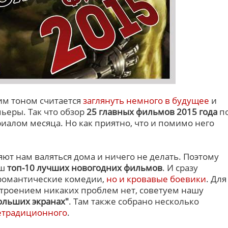
им тоном считается
заглянуть немного в будущее
и
ьеры. Так что обзор
25 главных фильмов 2015 года
п
иалом месяца. Но как приятно, что и помимо него
ют нам валяться дома и ничего не делать. Поэтому
аш
топ-10 лучших новогодних фильмов
. И сразу
о романтические комедии,
но и кровавые боевики
. Для
астроением никаких проблем нет, советуем нашу
ольших экранах"
. Там также собрано несколько
нетрадиционного
.