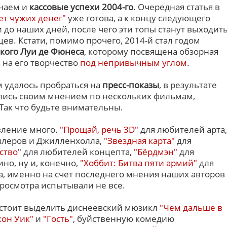
инаем и
кассовые успехи 2004-го
. Очередная статья в
ет чужих денег"
уже готова, а к концу следующего
 до наших дней, после чего эти топы станут выходит
цев. Кстати, помимо прочего, 2014-й стал годом
икого Луи де Фюнеса
, которому посвящена обзорная
ь на его творчество
под непривычным углом
.
м удалось пробраться на
пресс-показы
, в результате
лись своим мнением по нескольких фильмам,
Так что будьте внимательны.
вление много.
"Прощай, речь 3D"
для любителей арта,
ллеров и Джилленхолла,
"Звездная карта"
для
ство
" для любителей концепта,
"Бёрдмэн"
для
но, ну и, конечно,
"Хоббит: Битва пяти армий"
для
, именно на счет последнего мнения наших авторов
просмотра испытывали не все.
 стоит выделить диснеевский мюзикл
"Чем дальше в
он Уик"
и
"Гость"
, буйственную комедию