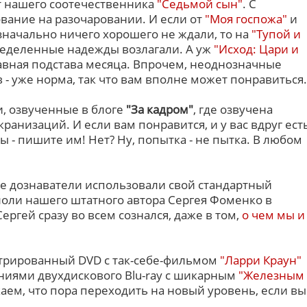
от нашего соотечественника
"Седьмой сын"
. С
вание на разочаровании. И если от
"Моя госпожа"
и
начально ничего хорошего не ждали, то на
"Тупой и
еделенные надежды возлагали. А уж
"Исход: Цари и
лавная подстава месяца. Впрочем, неоднозначные
- уже норма, так что вам вполне может понравиться.
и, озвученные в блоге
"За кадром"
, где озвучена
кранизаций. И если вам понравится, и у вас вдруг ест
 - пишите им! Нет? Ну, попытка - не пытка. В любом
ые дознаватели использовали свой стандартный
оли нашего штатного автора Сергея Фоменко в
 Сергей сразу во всем сознался, даже в том,
о чем мы и
стрированный DVD с так-себе-фильмом
"Ларри Краун"
ниями двухдискового Blu-ray с шикарным
"Железным
каем, что пора переходить на новый уровень, если вы