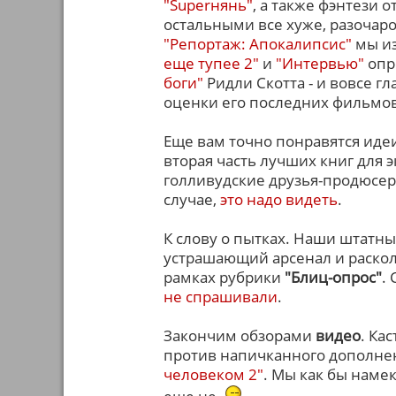
"Superнянь"
, а также фэнтези 
остальными все хуже, разочаро
"Репортаж: Апокалипсис"
мы из
еще тупее 2"
и
"Интервью"
опр
боги"
Ридли Скотта - и вовсе г
оценки его последних фильмов 
Еще вам точно понравятся иде
вторая часть лучших книг для э
голливудские друзья-продюсеры
случае,
это надо видеть
.
К слову о пытках. Наши штатн
устрашающий арсенал и раскол
рамках рубрики
"Блиц-опрос"
.
не спрашивали
.
Закончим обзорами
видео
. Ка
против напичканного дополне
человеком 2"
. Мы как бы наме