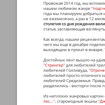
Провожая 2014 год, мы вспом
нашем любимом жанре
"подсч
года мы планируем добраться и
не ежемесячно, а раз в 12 меся
столетия со дня рождения вел
статья, заставляющая взглянут
Как всегда, нашим рецензента
чего мы еще в декабре подели
выходящим в прокат в январе. 
Достойных лент вышло на уди
"Стрингер"
для любителей три
любителей Голливуда,
"Отроче
любителей просто отличного ки
любителей Средиземья. Правда
разделились - восторги после 
Из неплохих жанровых картин
лес..."
, старомодные экшны
"Дж