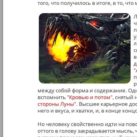
того, что получилось в итоге, в то, чт
Л
ч
п
у
л
с
в
д
"
п
р
между собой форма и содержание. Одн
вспомнить
"Кровью и потом"
, снятый 
стороны Луны"
. Высшее карьерное до
него и вкуса, и хватки, и, в конце конц
Но человеку свойственно идти на пов
оттого в голову закрадывается мысль, 