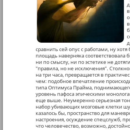
д
в
о
в
б
с
д
сравнить сей опус с работами, ну хотя
площадь наверняка соответствовала бы
ни по смыслу, ни по эстетике не дотяг
"правила, но не исключения". Столкн
на три часа, превращается в практиче
чем: подобное впечатление происходи
типа Оптимуса Прайма, поднимающего
уровень пафоса эпическими монолога
еще выше. Неумеренно серьезная тона
набор убивающих мозговые клетки шут
казалось бы, пространство для манев
настроения, осуждение спецслужб, про
что человечество, возможно, достойн