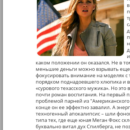
в
п
т
с
д
п
н
д
и
каком положении он оказался. Не в том
меньшие деньги можно взрывать еще 
фокусировать внимание на моделях с 
порядком поднадоевшего хлюпика и в
«сурового техасского мужика». Но это 
почти роман воспитания. На первый п
проблемой парней из "Американского п
конце он ее эффектно завалил. А энер
техногенный апокалипсис – шли фоно
типа тех, где еще юная Меган Фокс ск
буквально витал дух Спилберга, не п