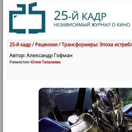
25-й кадр
/
Рецензии
/
Трансформеры: Эпоха истреблен
Автор: Александр Гофман
Разместил:
Юлия Талалаева