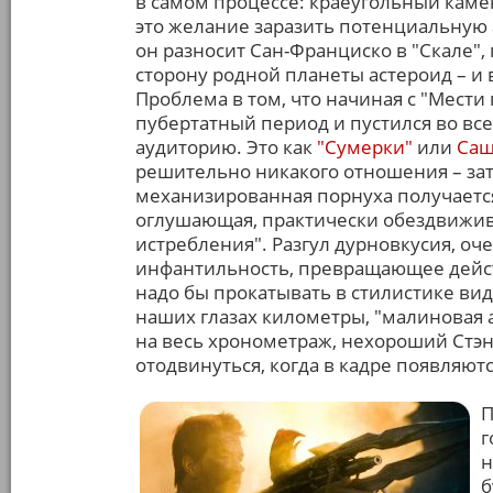
в самом процессе: краеугольный камен
это желание заразить потенциальную 
он разносит Сан-Франциско в "Скале",
сторону родной планеты астероид – и 
Проблема в том, что начиная с "Мести
пубертатный период и пустился во все
аудиторию. Это как
"Сумерки"
или
Саш
решительно никакого отношения – зато
механизированная порнуха получаетс
оглушающая, практически обездвижив
истребления". Разгул дурновкусия, оч
инфантильность, превращающее дейст
надо бы прокатывать в стилистике ви
наших глазах километры, "малиновая 
на весь хронометраж, нехороший Стэнл
отодвинуться, когда в кадре появляют
П
г
н
б