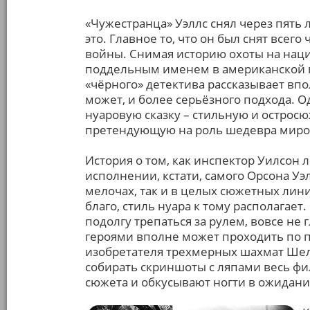
«Чужестранца» Уэллс снял через пять л
это. Главное то, что он был снят всег
войны. Снимая историю охоты на наци
поддельным именем в американской 
«чёрного» детектива рассказывает вп
может, и более серьёзного подхода. О
нуаровую сказку – стильную и острос
претендующую на роль шедевра миро
История о том, как инспектор Уилсон 
исполнении, кстати, самого Орсона Уэл
мелочах, так и в целых сюжетных линия
благо, стиль нуара к тому располагает
подолгу трепаться за рулем, вовсе не 
героями вполне может проходить по п
изобретателя трехмерных шахмат Шел
собирать скриншоты с ляпами весь фи
сюжета и обкусывают ногти в ожидани