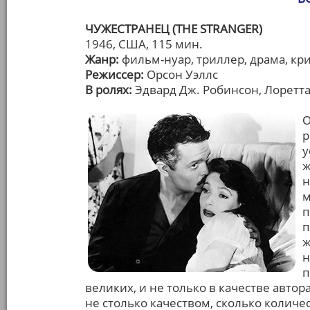
ЧУЖЕСТРАНЕЦ (THE STRANGER)
1946, США, 115 мин.
Жанр:
фильм-нуар, триллер, драма, кр
Режиссер:
Орсон Уэллс
В ролях:
Эдвард Дж. Робинсон, Лоретта
О
р
у
ж
н
м
п
п
ж
н
п
великих, и не только в качестве автор
не столько качеством, сколько количе