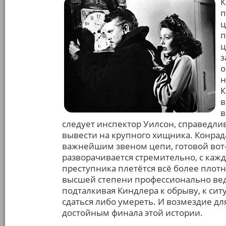
К
п
ц
п
ц
з
о
н
К
в
в
следует инспектор Уилсон, справедли
вывести на крупного хищника. Конрада
важнейшим звеном цепи, готовой вот-
разворачивается стремительно, с каж
преступника плетётся всё более плот
высшей степени профессионально ведё
подталкивая Киндлера к обрыву, к ситу
сдаться либо умереть. И возмездие д
достойным финала этой истории.