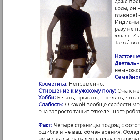
даже прев
косы, он 
главное! 
Индианы 
разу не п
хлыст. И
Такой вот
Настояще
Деятельн
немножко
Семейное
Косметика:
Непременно.
Отношение к мужскому полу:
Она к не
Хобби:
Бегать, прыгать, стрелять, читат
Слабость:
О какой вообще слабости мо
она запросто тащит тяжеленного робот
Факт:
Четыре страницы подряд с фото
ошибка и не ваш обман зрения. Облад
не могла сыграть лишь одну суперкру