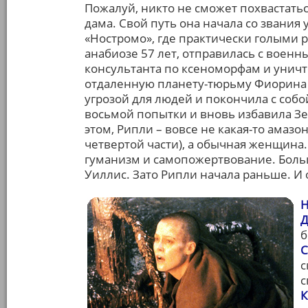
Пожалуй, никто не сможет похвастатьс
дама. Свой путь она начала со звания
«Ностромо», где практически голыми 
анабиозе 57 лет, отправилась с военны
консультанта по ксеноморфам и уничт
отдаленную планету-тюрьму Фиорина «
угрозой для людей и покончила с собо
восьмой попытки и вновь избавила Зе
этом, Рипли – вовсе не какая-то амаз
четвертой части), а обычная женщин
гуманизм и самопожертвование. Больш
Уиллис. Зато Рипли начала раньше. И 
Н
Д
б
С
с
с
К