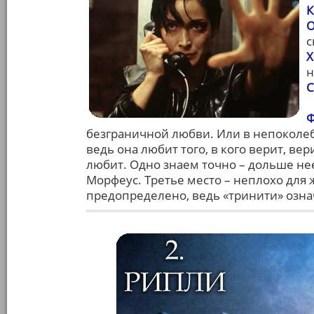
К
О
с
Х
н
С
Ф
безграничной любви. Или в непоколеб
ведь она любит того, в кого верит, вер
любит. Одно знаем точно – дольше не
Морфеус. Третье место – неплохо для 
предопределено, ведь «тринити» озна