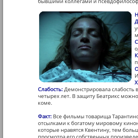
бывшими коллегами и псевдофилософс
Н
Д
у
м
С
о
К
п
О
И
Х
Слабость:
Демонстрировала слабость 
четырех лет. В защиту Беатрикс можно 
коме.
Факт:
Все фильмы товарища Тарантино
отсылками к богатому мировому кино
которые нравятся Квентину, тем боль
просмотра его собственных произвед