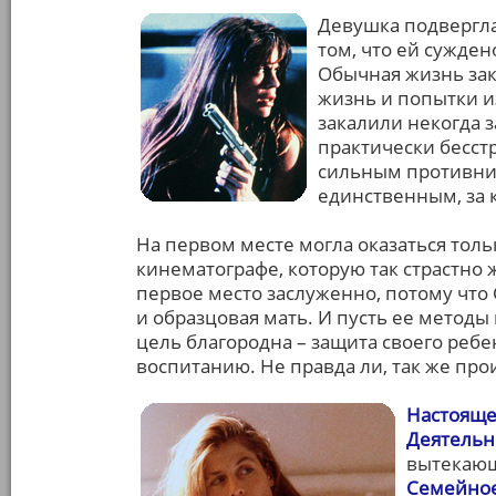
Девушка подвергла
том, что ей сужде
Обычная жизнь зак
жизнь и попытки 
закалили некогда 
практически бесст
сильным противник
единственным, за к
На первом месте могла оказаться толь
кинематографе, которую так страстно
первое место заслуженно, потому что 
и образцовая мать. И пусть ее методы
цель благородна – защита своего ребе
воспитанию. Не правда ли, так же про
Настояще
Деятельн
вытекающ
Семейное