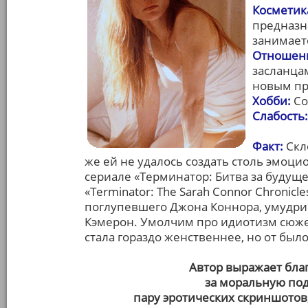
Косметик
предназн
занимает
Отношени
засланцам
новым п
Хобби:
Со
Слабость:
Факт:
Скл
же ей не удалось создать столь эмоц
сериале «Терминатор: Битва за будущ
«Terminator: The Sarah Connor Chronicl
поглупевшего Джона Коннора, умудри
Кэмерон. Умолчим про идиотизм сюжет
стала гораздо женственнее, но от было
Автор выражает бла
за моральную под
пару эротических скриншотов