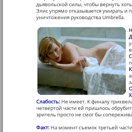
дьявольской силы, чтобы вернуть хоть
Элис упрямо отказывается умирать и 
уничтожения руководства Umbrella.
Н
Д
у
в
С
п
К
а
з
О
Х
Слабость:
Не имеет. К финалу триквела 
четвертой части ей пришлось обрубить
зритель просто не смог бы сопережива
Факт:
На момент съемок третьей части