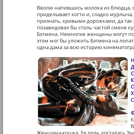
Вволю напившись молока из блюдца, он
приделывает когти и, сладко мурлыча,
признать, кривыми дорожками, да так
позавидовал бы столь частой смене к
Бэтмена. Немногие женщины могут пох
этом мог бы уложить Бэтмена на лопатк
одна дама за всю историю кинематогр
Н
Д
С
К
О
Х
С
Ф
К
В
Женщина-кошка. Ее роль досталась Энн 