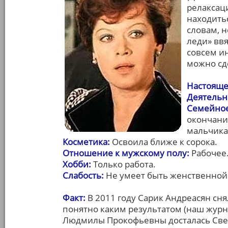
релаксац
находитьс
словам, н
леди» вв
совсем ин
можно сд
Настояще
Деятельн
Семейное
окончани
мальчика
Косметика:
Освоила ближе к сорока.
Отношение к мужскому полу:
Рабочее
Хобби:
Только работа.
Слабость:
Не умеет быть женственной
Факт:
В 2011 году Сарик Андреасян сн
понятно каким результатом (наш журна
Людмилы Прокофьевны досталась Свет