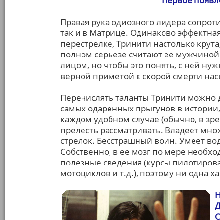
Первое появл
Правая рука одиозного лидера сопроти
так и в Матрице. Одинаково эффектная 
перестрелке, Тринити настолько крут
полном серьезе считают ее мужчиной.
лицом, но чтобы это понять, с ней нуж
верной приметой к скорой смерти на
Перечислять таланты Тринити можно до
самых одаренных прыгунов в истории, 
каждом удобном случае (обычно, в зре
прелесть рассматривать. Владеет мн
стрелок. Бесстрашный воин. Умеет води
Собственно, в ее мозг по мере необх
полезные сведения (курсы пилотирова
мотоциклов и т.д.), поэтому ни одна 
Н
Д
С