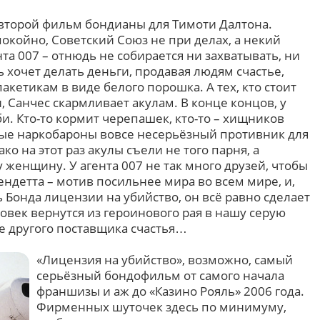
, второй фильм бондианы для Тимоти Далтона.
покойно, Советский Союз не при делах, а некий
та 007 – отнюдь не собирается ни захватывать, ни
 хочет делать деньги, продавая людям счастье,
кетикам в виде белого порошка. А тех, кто стоит
 Санчес скармливает акулам. В конце концов, у
и. Кто-то кормит черепашек, кто-то – хищников
вые наркобароны вовсе несерьёзный противник для
ко на этот раз акулы съели не того парня, а
 женщину. У агента 007 не так много друзей, чтобы
ндетта – мотив посильнее мира во всем мире, и,
Бонда лицензии на убийство, он всё равно сделает
ловек вернутся из героинового рая в нашу серую
бе другого поставщика счастья…
«Лицензия на убийство», возможно, самый
серьёзный бондофильм от самого начала
франшизы и аж до «Казино Рояль» 2006 года.
Фирменных шуточек здесь по минимуму,