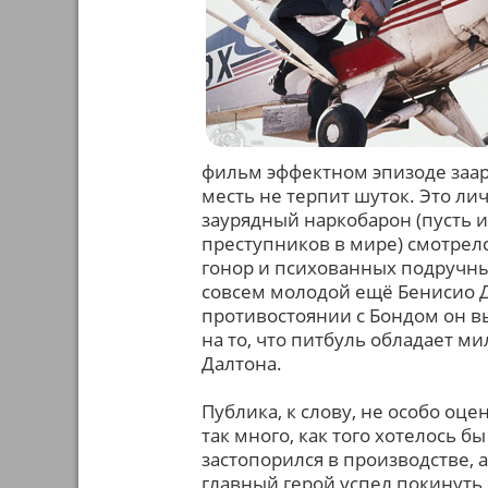
фильм эффектном эпизоде заар
месть не терпит шуток. Это ли
заурядный наркобарон (пусть 
преступников в мире) смотрел
гонор и психованных подручных
совсем молодой ещё Бенисио Де
противостоянии с Бондом он вы
на то, что питбуль обладает 
Далтона.
Публика, к слову, не особо оце
так много, как того хотелось 
застопорился в производстве, а
главный герой успел покинуть 