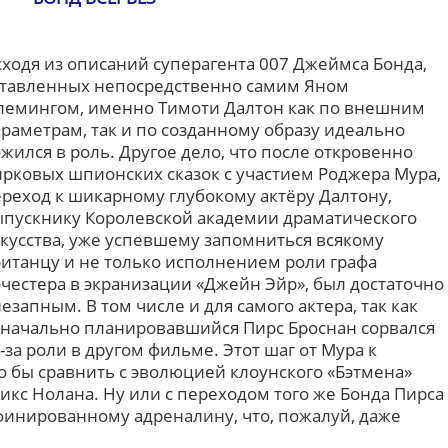
ходя из описаний суперагента 007 Джеймса Бонда,
ставленных непосредственно самим Яном
лемингом, именно Тимоти Далтон как по внешним
раметрам, так и по созданному образу идеально
жился в роль. Другое дело, что после откровенно
рковых шпионских сказок с участием Роджера Мура,
реход к шикарному глубокому актёру Далтону,
пускнику Королевской академии драматического
кусства, уже успевшему запомниться всякому
итанцу и не только исполнением роли графа
честера в экранизации «Джейн Эйр», был достаточно
езапным. В том числе и для самого актера, так как
начально планировавшийся Пирс Броснан сорвался
-за роли в другом фильме. Этот шаг от Мура к
о бы сравнить с эволюцией клоунского «Бэтмена»
кс Нолана. Ну или с переходом того же Бонда Пирса
финированному адреналину, что, пожалуй, даже