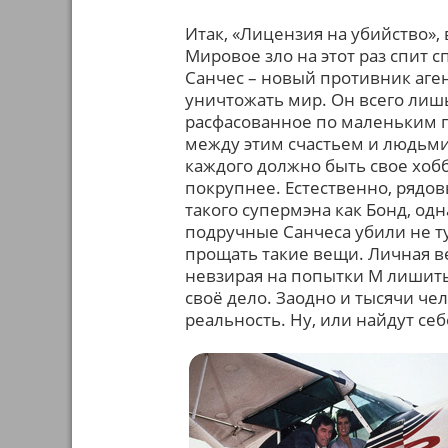
Итак, «Лицензия на убийство»
Мировое зло на этот раз спит с
Санчес – новый противник аген
уничтожать мир. Он всего лишь
расфасованное по маленьким па
между этим счастьем и людьми,
каждого должно быть свое хобб
покрупнее. Естественно, рядо
такого супермэна как Бонд, одна
подручные Санчеса убили не ту
прощать такие вещи. Личная ве
невзирая на попытки М лишить 
своё дело. Заодно и тысячи че
реальность. Ну, или найдут се