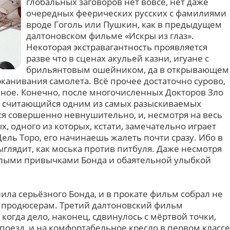
глобальных заговоров нет вовсе, нет даже
очередных феерических русских с фамилиями
вроде Гоголь или Пушкин, как в предыдущем
далтоновском фильме «Искры из глаз».
Некоторая экстравагантность проявляется
разве что в сценах акульей казни, игуане с
брильянтовым ошейником, да в открывающем
канивания самолета. Всё прочее достаточно сурово,
чное. Конечно, после многочисленных Докторов Зло
и считающийся одним из самых разыскиваемых
ся совершенно невнушительно, и, несмотря на весь
, одного из которых, кстати, замечательно играет
ль Торо, его начинаешь жалеть почти сразу. Ибо в
глядит, как моська против питбуля. Даже несмотря
милыми привычками Бонда и обаятельной улыбкой
нила серьёзного Бонда, и в прокате фильм собрал не
бы продюсерам. Третий далтоновский фильм
 когда дело, наконец, сдвинулось с мёртвой точки,
поезд, и на комфортабельное кресло в первом классе