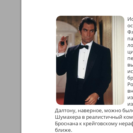
Ис
о
Ф
па
ло
ци
пе
вы
ис
бр
Ро
вн
из
из
Далтону, наверное, можно был
Шумахера в реалистичный коми
Броснана к крейговскому нера
ближе.