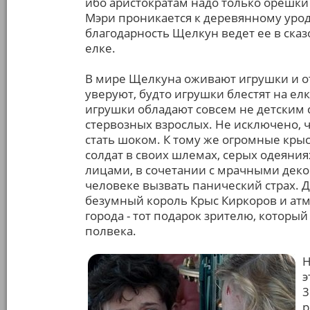
ибо аристократам надо только орешки
Мэри проникается к деревянному урод
благодарность Щелкун ведет ее в ска
елке.
В мире Щелкуна оживают игрушки и от
уверуют, будто игрушки блестят на ел
игрушки обладают совсем не детским 
стервозных взрослых. Не исключено, 
стать шоком. К тому же огромные кр
солдат в своих шлемах, серых одеяни
лицами, в сочетании с мрачными дек
человеке вызвать панический страх.
безумный король Крыс Киркоров и атм
города - тот подарок зрителю, которы
полвека.
Н
э
3
р