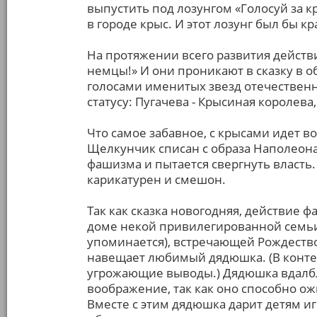
выпустить под лозунгом «Голосуй за к
в городе крыс. И этот лозунг был бы 
На протяжении всего развития действ
немцы!» И они проникают в сказку в о
голосами именитых звезд отечественно
статусу: Пугачева - Крысиная королева
Что самое забавное, с крысами идет во
Щелкунчик списан с образа Наполеона
фашизма и пытается свергнуть власть. 
карикатурен и смешон.
Так как сказка новогодняя, действие ф
доме некой привилегированной семьи
упоминается), встречающей Рождество.
навещает любимый дядюшка. (В конте
угрожающие выводы.) Дядюшка вдалбл
воображение, так как оно способно ож
Вместе с этим дядюшка дарит детям и