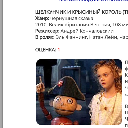
ЩЕЛКУНЧИК И КРЫСИНЫЙ КОРОЛЬ (TH
Жанр:
чернушная сказка
2010, Великобритания-Венгрия, 108 м
Режиссер:
Андрей Кончаловскии
В ролях:
Эль Фаннинг, Натан Лейн, Чар
ОЦЕНКА:
1
П
ф
К
н
ч
д
В
Щ
Ч
п