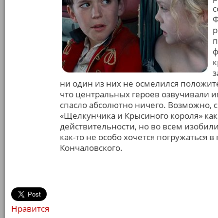
с
Ф
р
п
ф
к
з
ни один из них не осмелился положит
что центральных героев озвучивали и
спасло абсолютно ничего. Возможно, с
«Щелкунчика и Крысиного короля» как
действительности, но во всем изоби
как-то не особо хочется погружаться 
Кончаловского.
Нравится