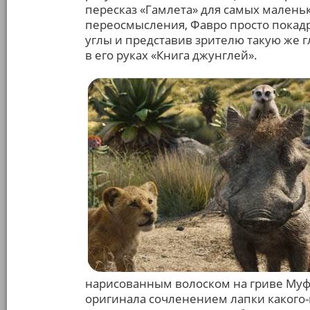
пересказ «Гамлета» для самых малень
переосмысления, Фавро просто покадр
углы и представив зрителю такую же г
в его руках «Книга джунглей».
нарисованным волоском на гриве Муф
оригинала сочленением лапки какого