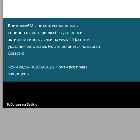
Внимание!
Мы не можем запретить
копировать материалы без установки
активной гиперссылки на www.25-k.com и
указания авторства. Но это останется на вашей
совести!
«25-й кадр» © 2009-2025. Почти все права
защищены
Работает на Seditio