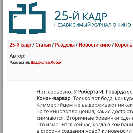
25-й кадр
/
Статьи
/
Разделы
/
Новости кино
/
Король
Автор:
Разместил:
Владислав Лобач
Нет, серьезно. У
Роберта И. Говарда
ес
Конан-варвар
. Только вот беда, конк
Киммерийцем не выдерживают никако
на те киновоплощения, какие достают
снимаются. Вторичные боевички сдела
что изменится сейчас, когда в компан
в сторону создания новой киноверсии