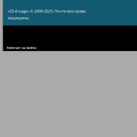
«25-й кадр» © 2009-2025. Почти все права
защищены
Работает на Seditio