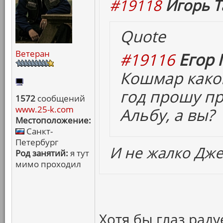
#19118
Игорь Т
Quote
Ветеран
#19116
Егор 
Кошмар какой
год прошу пр
1572
сообщений
www.25-k.com
Альбу, а вы?
Местоположение:
Санкт-
Петербург
И не жалко Дже
Род занятий:
я тут
мимо проходил
Хотя бы глаз рад