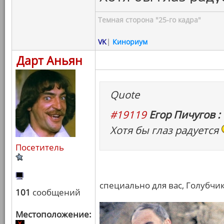
Темная сторона "25-го кадра"
VK
|
Кинориум
Дарт Аньян
Quote
#19119
Егор Пичугов :
Хотя бы глаз радуется
Посетитель
специально для вас, Голубчик
101
сообщений
Местоположение: