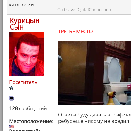
категории
God save DigitalConnection
Курицын
Сын
ТРЕТЬЕ МЕСТО
Посетитель
128
сообщений
Ответы буду давать в графич
ребус еще никому не вредил.
Местоположение: