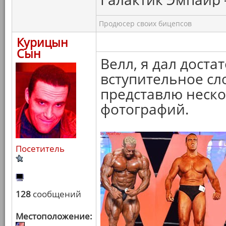
Продюсер своих бицепсов
Курицын
Сын
Велл, я дал дост
вступительное сло
представлю неск
фотографий.
Посетитель
128
сообщений
Местоположение: