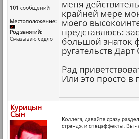
меня действитель
101
сообщений
крайней мере мою
моего высокоинте
Местоположение:
представлюсь: за
Род занятий:
Смазываю седло
большой знаток ф
ругательств Дарт
Рад приветствова
Или это просто в
Курицын
Сын
Коллега, давайте сразу разде
стрэндж и спецэффекты. Вы - 