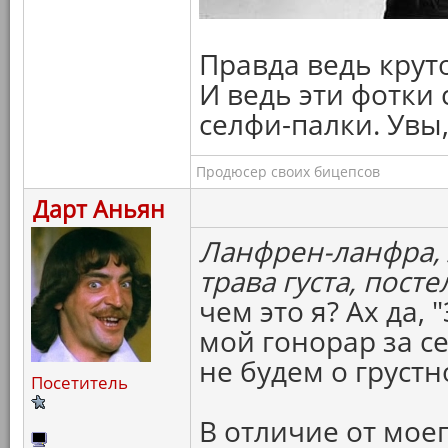
Правда ведь крут
И ведь эти фотки
селфи-палки. Увы, 
Продюсер своих бицепсов
Дарт Аньян
Ланфрен-ланфра, л
трава густа, посте
чем это я? Ах да,
мой гонорар за с
не будем о грустн
Посетитель
В отличие от мое