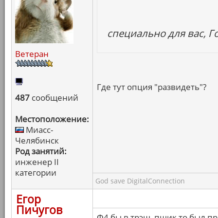
специально для вас, Г
Ветеран
Где тут опция "развидеть"?
487
сообщений
Местоположение:
Миасс-
Челябинск
Род занятий:
инженер II
категории
God save DigitalConnection
Егор
Пичугов
Ф4 бы в трэш, пшик то был п