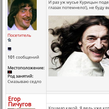
И раз уж мусье Курицын поде
глазах потемнело!), не буду в
Посетитель
101
сообщений
Местоположение:
Род занятий:
Смазываю седло
Егор
Пичугов
Кошмар какой. Я ведь уже ко