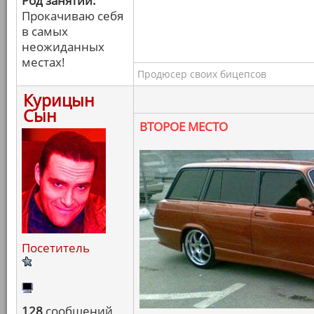
Род занятий:
Прокачиваю себя
в самых
неожиданных
местах!
Продюсер своих бицепсов
Курицын
Сын
ВТОРОЕ МЕСТО
Посетитель
128
сообщений