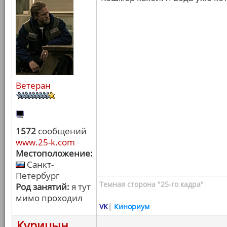
Ветеран
1572
сообщений
www.25-k.com
Местоположение:
Санкт-
Петербург
Темная сторона "25-го кадра"
Род занятий:
я тут
мимо проходил
VK
|
Кинориум
Курицын