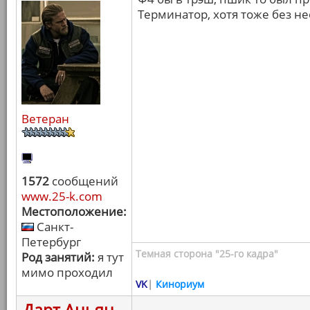
Терминатор, хотя тоже без н
Ветеран
1572
сообщений
www.25-k.com
Местоположение:
Санкт-
Петербург
Темная сторона "25-го кадра"
Род занятий:
я тут
мимо проходил
VK
|
Кинориум