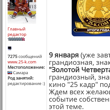
Главный
редактор
9 января
(уже зав
7275
сообщений
грандиозная, зна
www.25-k.com
Местоположение:
"Золотой Четверт
Самара
грандиозный, зн
Род занятий:
кино "25 кадр" по
редактирование :)
Ждем всех желающ
событие собствен
этой теме.