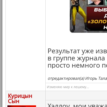
Результат уже из
в группе журнала 
просто немного п
отредактировал(а) Игорь Тала
Изменяю мир к лешему...
Курицын
Сын
Хэллоу, мои уваж