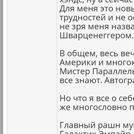
Для меня это нов
трудностей и не 
не зря меня наз
Шварценеггером.
В общем, весь ве
Америки и много
Мистер Параллель
все знают. Автог
Но что я все о себ
же многословно п
Главный рашн муш
Галактик Эмпайр 