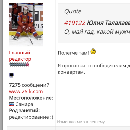
Quote
#19122
Юлия Талалаев
О, май гад, какой мужч
Главный
Полегче там!
редактор
Я прогнозы по победителям д
конвертам.
7275
сообщений
www.25-k.com
Местоположение:
Самара
Род занятий:
редактирование :)
Изменяю мир к лешему...