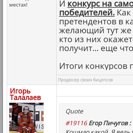
И
конкурс на сам
местах!
победителей.
Как
претендентов в 
желающий тут же 
кто из них окаже
получит... еще что
Итоги конкурсов 
Продюсер своих бицепсов
Игорь
Талалаев
Quote
#19116
Егор Пичугов :
Кошмар какой. Я ведь