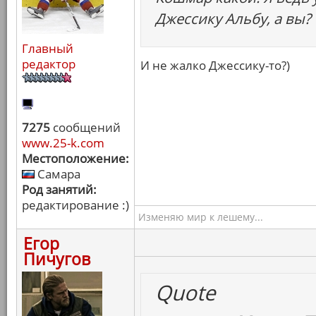
Джессику Альбу, а вы?
Главный
редактор
И не жалко Джессику-то?)
7275
сообщений
www.25-k.com
Местоположение:
Самара
Род занятий:
редактирование :)
Изменяю мир к лешему...
Егор
Пичугов
Quote