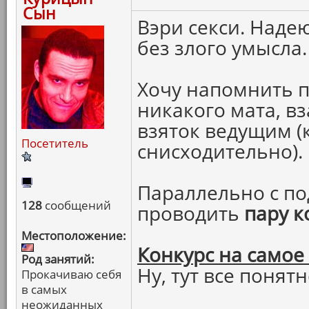
Сын
Вэри секси. Надею
без злого умысла.
Хочу напомнить п
никакого мата, в
взяток ведущим (
Посетитель
снисходительно).
Параллельно с по
128
сообщений
проводить
пару к
Местоположение:
Конкурс на самое
Род занятий:
Ну, тут все понятн
Прокачиваю себя
в самых
неожиданных