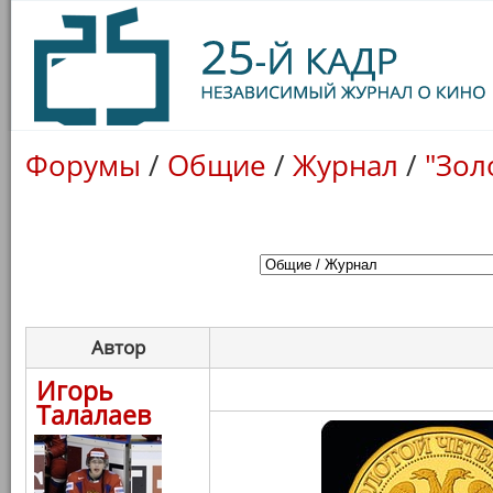
Форумы
/
Общие
/
Журнал
/
"Зол
Автор
Игорь
Талалаев