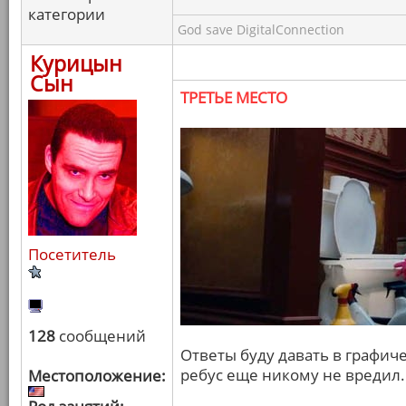
категории
God save DigitalConnection
Курицын
Сын
ТРЕТЬЕ МЕСТО
Посетитель
128
сообщений
Ответы буду давать в графич
ребус еще никому не вредил.
Местоположение: