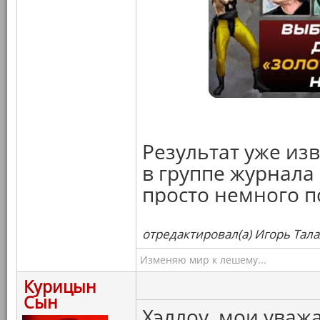
Результат уже из
в группе журнала 
просто немного п
отредактировал(а) Игорь Тала
Изменяю мир к лешему...
Курицын
Сын
Хэллоу, мои уваж