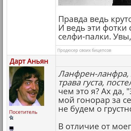
Правда ведь крут
И ведь эти фотки
селфи-палки. Увы, 
Продюсер своих бицепсов
Дарт Аньян
Ланфрен-ланфра, л
трава густа, посте
чем это я? Ах да,
мой гонорар за с
не будем о грустн
Посетитель
В отличие от мое