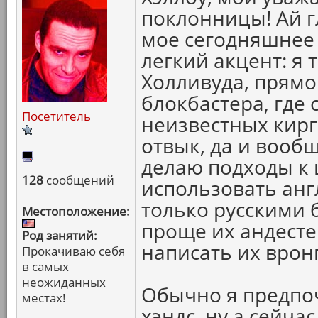
поклонницы! Ай гл
мое сегодняшнее 
легкий акцент: я 
Холливуда, прямо
блокбастера, где 
Посетитель
неизвестных кирг
отвык, да и вооб
делаю подходы к 
128
сообщений
использовать англ
только русскими 
Местоположение:
проще их андестен
Род занятий:
написать их вронг
Прокачиваю себя
в самых
неожиданных
Обычно я предпо
местах!
хэндс, ну а сейча