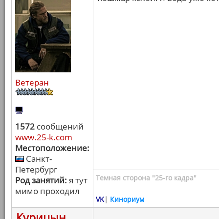
Ветеран
1572
сообщений
www.25-k.com
Местоположение:
Санкт-
Петербург
Темная сторона "25-го кадра"
Род занятий:
я тут
мимо проходил
VK
|
Кинориум
Курицын