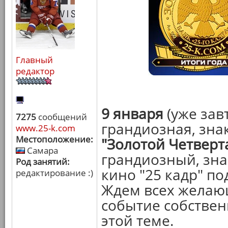
Главный
редактор
9 января
(уже зав
7275
сообщений
грандиозная, зна
www.25-k.com
Местоположение:
"Золотой Четверт
Самара
грандиозный, зн
Род занятий:
кино "25 кадр" по
редактирование :)
Ждем всех желающ
событие собствен
этой теме.