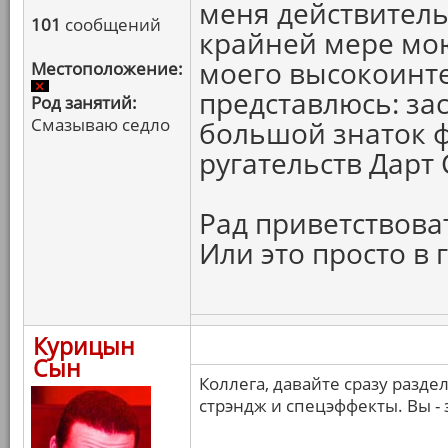
меня действитель
101
сообщений
крайней мере мою
моего высокоинте
Местоположение:
представлюсь: за
Род занятий:
Смазываю седло
большой знаток ф
ругательств Дарт
Рад приветствова
Или это просто в
Курицын
Сын
Коллега, давайте сразу разде
стрэндж и спецэффекты. Вы - 