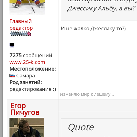
Джессику Альбу, а вы?
Главный
редактор
И не жалко Джессику-то?)
7275
сообщений
www.25-k.com
Местоположение:
Самара
Род занятий:
редактирование :)
Изменяю мир к лешему...
Егор
Пичугов
Quote