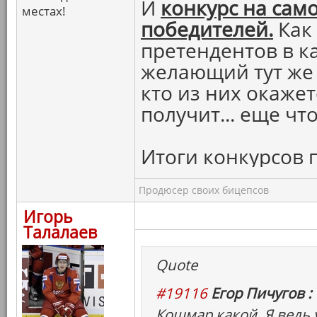
И
конкурс на сам
местах!
победителей.
Как
претендентов в 
желающий тут же 
кто из них окаже
получит... еще что
Итоги конкурсов 
Продюсер своих бицепсов
Игорь
Талалаев
Quote
#19116
Егор Пичугов :
Кошмар какой. Я ведь