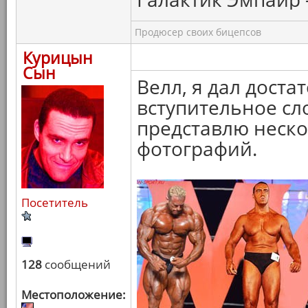
Продюсер своих бицепсов
Курицын
Сын
Велл, я дал дост
вступительное сло
представлю неск
фотографий.
Посетитель
128
сообщений
Местоположение: