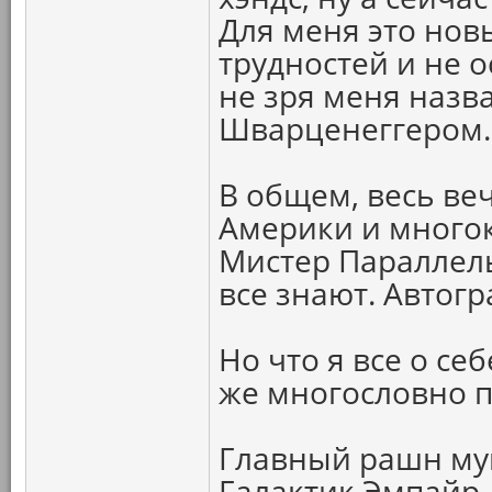
Для меня это нов
трудностей и не 
не зря меня наз
Шварценеггером.
В общем, весь ве
Америки и много
Мистер Параллель
все знают. Автог
Но что я все о себ
же многословно п
Главный рашн муш
Галактик Эмпайр 