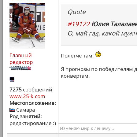
Quote
#19122
Юлия Талалаев
О, май гад, какой мужч
Главный
Полегче там!
редактор
Я прогнозы по победителям д
конвертам.
7275
сообщений
www.25-k.com
Местоположение:
Самара
Род занятий:
редактирование :)
Изменяю мир к лешему...