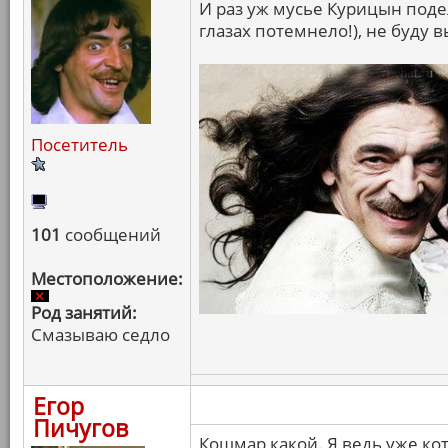
И раз уж мусье Курицын поде
глазах потемнело!), не буду в
Посетитель
101
сообщений
Местоположение:
Род занятий:
Смазываю седло
Егор
Пичугов
Кошмар какой. Я ведь уже ко