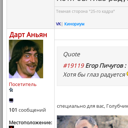
Темная сторона "25-го кадра"
VK
|
Кинориум
Дарт Аньян
Quote
#19119
Егор Пичугов :
Хотя бы глаз радуется
Посетитель
специально для вас, Голубчик
101
сообщений
Местоположение: