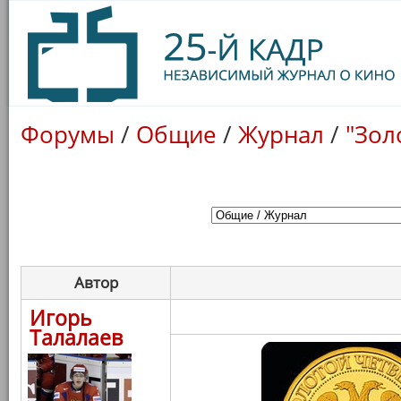
Форумы
/
Общие
/
Журнал
/
"Зол
Автор
Игорь
Талалаев