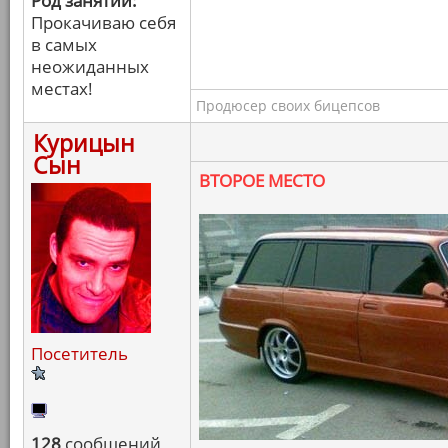
Род занятий:
Прокачиваю себя
в самых
неожиданных
местах!
Продюсер своих бицепсов
Курицын
Сын
ВТОРОЕ МЕСТО
Посетитель
128
сообщений