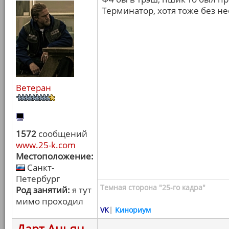
Терминатор, хотя тоже без н
Ветеран
1572
сообщений
www.25-k.com
Местоположение:
Санкт-
Петербург
Темная сторона "25-го кадра"
Род занятий:
я тут
мимо проходил
VK
|
Кинориум