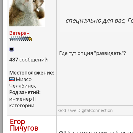
специально для вас, Г
Ветеран
Где тут опция "развидеть"?
487
сообщений
Местоположение:
Миасс-
Челябинск
Род занятий:
инженер II
категории
God save DigitalConnection
Егор
Пичугов
Ф4 бы в трэш, пшик то был п