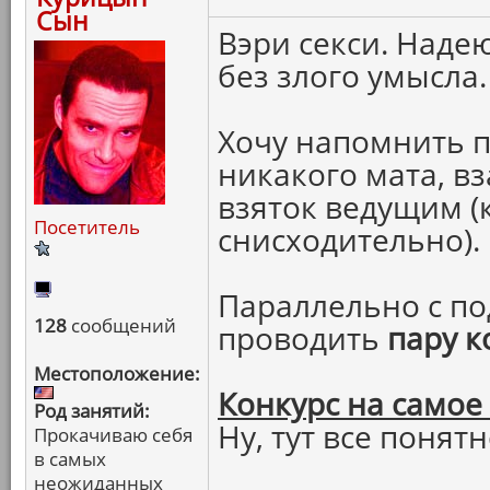
Сын
Вэри секси. Надею
без злого умысла.
Хочу напомнить п
никакого мата, в
взяток ведущим (
Посетитель
снисходительно).
Параллельно с по
128
сообщений
проводить
пару к
Местоположение:
Конкурс на самое
Род занятий:
Ну, тут все понятн
Прокачиваю себя
в самых
неожиданных