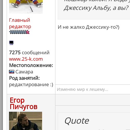
Джессику Альбу, а вы?
Главный
редактор
И не жалко Джессику-то?)
7275
сообщений
www.25-k.com
Местоположение:
Самара
Род занятий:
редактирование :)
Изменяю мир к лешему...
Егор
Пичугов
Quote