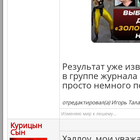
Результат уже из
в группе журнала 
просто немного п
отредактировал(а) Игорь Тала
Изменяю мир к лешему...
Курицын
Сын
Хэллоу, мои уваж