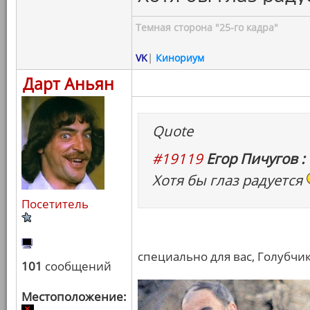
Темная сторона "25-го кадра"
VK
|
Кинориум
Дарт Аньян
Quote
#19119
Егор Пичугов :
Хотя бы глаз радуется
Посетитель
специально для вас, Голубчик
101
сообщений
Местоположение: