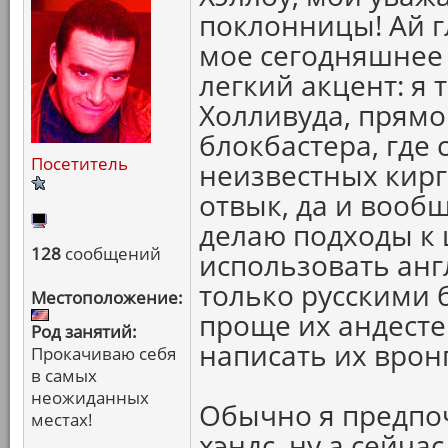
поклонницы! Ай гл
мое сегодняшнее 
легкий акцент: я 
Холливуда, прямо
блокбастера, где 
Посетитель
неизвестных кирг
отвык, да и вооб
делаю подходы к 
128
сообщений
использовать англ
только русскими 
Местоположение:
проще их андестен
Род занятий:
написать их вронг
Прокачиваю себя
в самых
неожиданных
Обычно я предпо
местах!
хэндс, ну а сейча