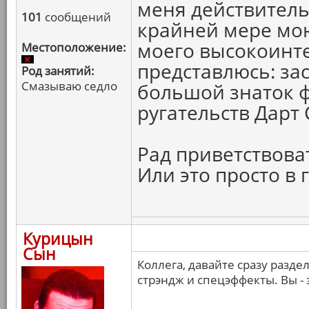
меня действитель
101
сообщений
крайней мере мою
моего высокоинте
Местоположение:
представлюсь: за
Род занятий:
Смазываю седло
большой знаток ф
ругательств Дарт
Рад приветствова
Или это просто в
Курицын
Сын
Коллега, давайте сразу разде
стрэндж и спецэффекты. Вы - 