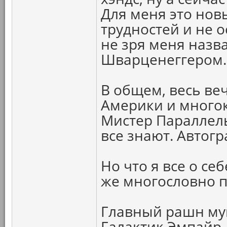
Для меня это нов
трудностей и не 
не зря меня наз
Шварценеггером.
В общем, весь ве
Америки и много
Мистер Параллель
все знают. Автог
Но что я все о себ
же многословно п
Главный рашн муш
Галактик Эмпайр 