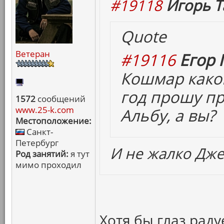
#19118
Игорь Т
Quote
Ветеран
#19116
Егор 
Кошмар какой
год прошу пр
1572
сообщений
www.25-k.com
Альбу, а вы?
Местоположение:
Санкт-
Петербург
И не жалко Дже
Род занятий:
я тут
мимо проходил
Хотя бы глаз рад