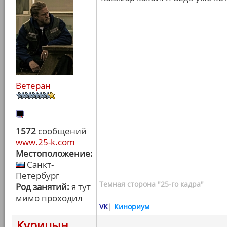
Ветеран
1572
сообщений
www.25-k.com
Местоположение:
Санкт-
Петербург
Темная сторона "25-го кадра"
Род занятий:
я тут
мимо проходил
VK
|
Кинориум
Курицын