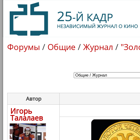
Форумы
/
Общие
/
Журнал
/
"Зол
Автор
Игорь
Талалаев