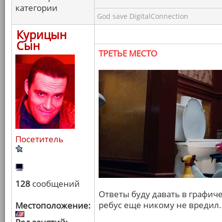
категории
God save DigitalConnection
Курицын
Сын
ТРЕТЬЕ МЕСТО
Посетитель
128
сообщений
Ответы буду давать в графич
ребус еще никому не вредил.
Местоположение: