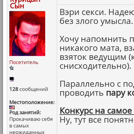
Сын
Вэри секси. Надею
без злого умысла.
Хочу напомнить п
никакого мата, в
взяток ведущим (
Посетитель
снисходительно).
Параллельно с по
128
сообщений
проводить
пару к
Местоположение:
Конкурс на самое
Род занятий:
Ну, тут все понятн
Прокачиваю себя
в самых
неожиданных