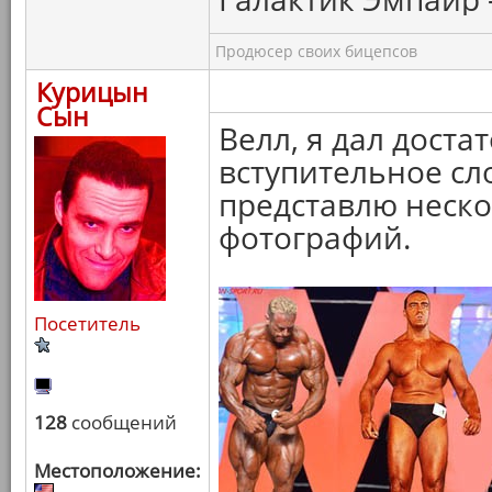
Продюсер своих бицепсов
Курицын
Сын
Велл, я дал дост
вступительное сло
представлю неск
фотографий.
Посетитель
128
сообщений
Местоположение: