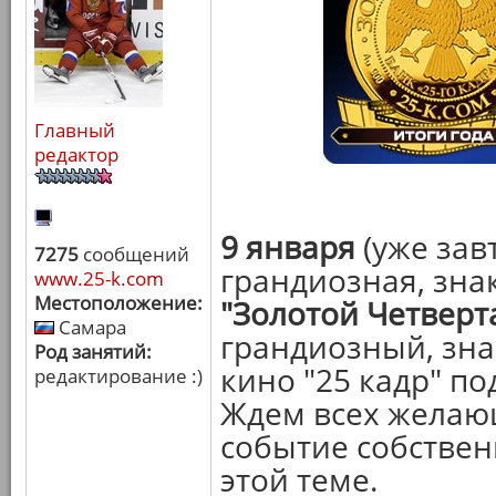
Главный
редактор
9 января
(уже зав
7275
сообщений
грандиозная, зна
www.25-k.com
Местоположение:
"Золотой Четверт
Самара
грандиозный, зн
Род занятий:
кино "25 кадр" по
редактирование :)
Ждем всех желающ
событие собствен
этой теме.