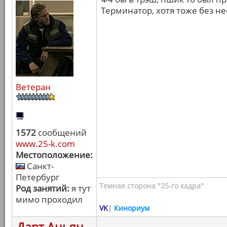
Терминатор, хотя тоже без н
Ветеран
1572
сообщений
www.25-k.com
Местоположение:
Санкт-
Петербург
Темная сторона "25-го кадра"
Род занятий:
я тут
мимо проходил
VK
|
Кинориум