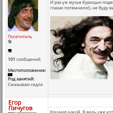
И раз уж мусье Курицын поде
глазах потемнело!), не буду в
Посетитель
101
сообщений
Местоположение:
Род занятий:
Смазываю седло
Егор
Пичугов
Кошмар какой. Я ведь уже ко