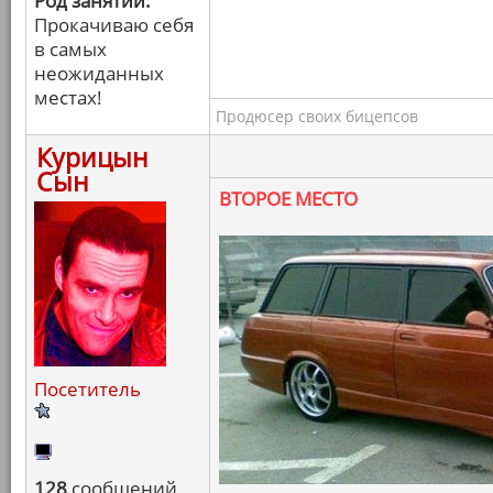
Род занятий:
Прокачиваю себя
в самых
неожиданных
местах!
Продюсер своих бицепсов
Курицын
Сын
ВТОРОЕ МЕСТО
Посетитель
128
сообщений