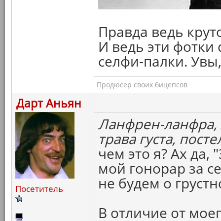
Правда ведь крут
И ведь эти фотки
селфи-палки. Увы, 
Продюсер своих бицепсов
Дарт Аньян
Ланфрен-ланфра, л
трава густа, посте
чем это я? Ах да,
мой гонорар за с
не будем о грустн
Посетитель
В отличие от мое