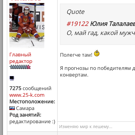
Quote
#19122
Юлия Талалаев
О, май гад, какой мужч
Главный
Полегче там!
редактор
Я прогнозы по победителям д
конвертам.
7275
сообщений
www.25-k.com
Местоположение:
Самара
Род занятий:
редактирование :)
Изменяю мир к лешему...