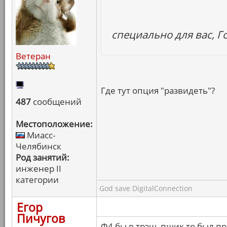
специально для вас, Г
Ветеран
Где тут опция "развидеть"?
487
сообщений
Местоположение:
Миасс-
Челябинск
Род занятий:
инженер II
категории
God save DigitalConnection
Егор
Пичугов
Ф4 бы в трэш, пшик то был п