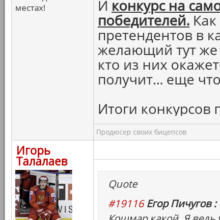
И
конкурс на сам
местах!
победителей.
Как
претендентов в 
желающий тут же 
кто из них окаже
получит... еще что
Итоги конкурсов 
Продюсер своих бицепсов
Игорь
Талалаев
Quote
#19116
Егор Пичугов :
Кошмар какой. Я ведь