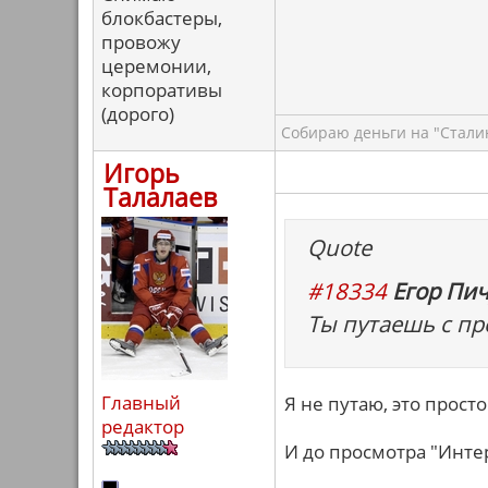
блокбастеры,
провожу
церемонии,
корпоративы
(дорого)
Собираю деньги на "Сталин
Игорь
Талалаев
Quote
#18334
Егор Пич
Ты путаешь с п
Главный
Я не путаю, это прос
редактор
И до просмотра "Инте