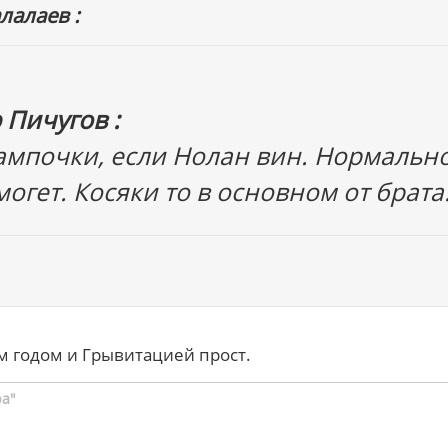
лалаев :
 Пичугов :
лампочки, если Нолан вин. Нормальн
могет. Косяки то в основном от брата
 годом и Грывитацией прост.
ра"