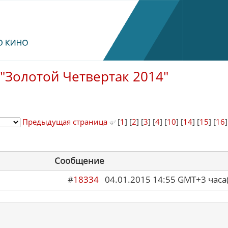
"Золотой Четвертак 2014"
Предыдущая страница
[
1
] [
2
] [
3
] [
4
] [
10
] [
14
] [
15
] [
16
Сообщение
#
18334
04.01.2015 14:55 GMT+3 ча