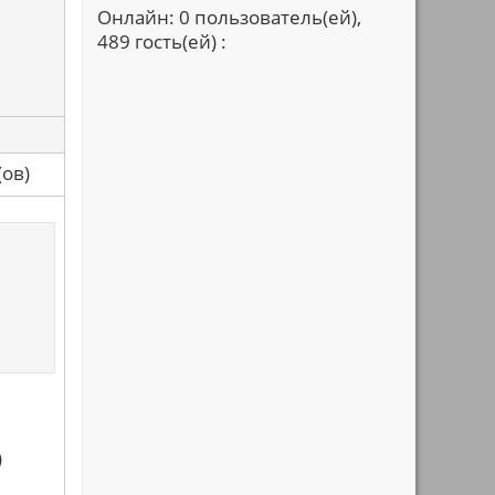
Онлайн: 0 пользователь(ей),
489 гость(ей) :
са(ов)
)