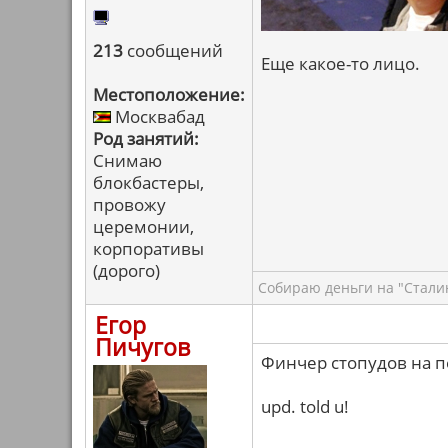
213
сообщений
Еще какое-то лицо.
Местоположение:
Москвабад
Род занятий:
Снимаю
блокбастеры,
провожу
церемонии,
корпоративы
(дорого)
Собираю деньги на "Сталин
Егор
Пичугов
Финчер стопудов на пе
upd. told u!