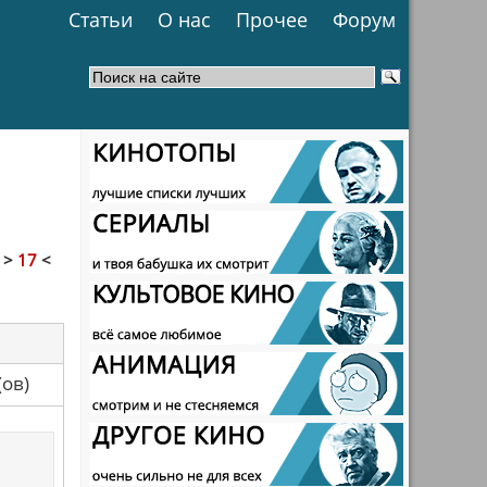
Статьи
О нас
Прочее
Форум
]
>
17
<
са(ов)