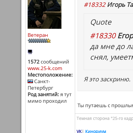
#18332
Игорь Та
Quote
#18330
Егор
Ветеран
да мне до 
снял, умеет
1572
сообщений
www.25-k.com
Местоположение:
Я это заскриню.
Санкт-
Петербург
Род занятий:
я тут
мимо проходил
Ты путаешь с прошлым
Темная сторона "25-го кад
VK
|
Кинориум