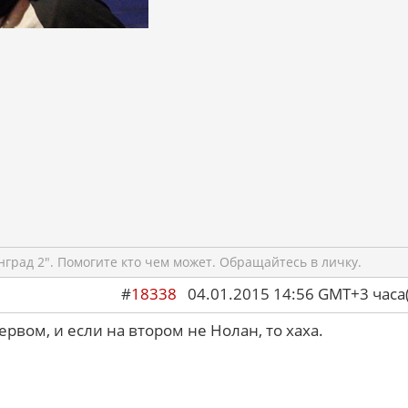
град 2". Помогите кто чем может. Обращайтесь в личку.
#
18338
04.01.2015 14:56 GMT+3 ча
рвом, и если на втором не Нолан, то хаха.