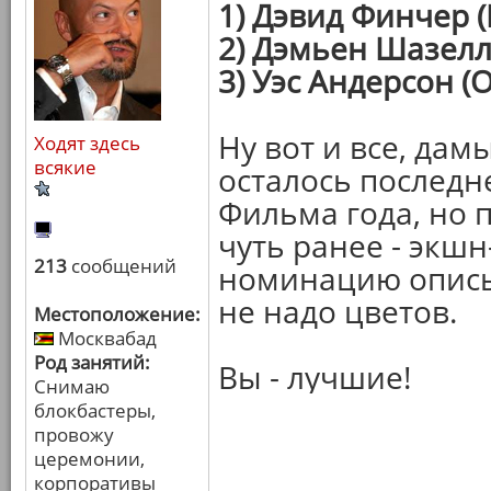
1) Дэвид Финчер 
2) Дэмьен Шазелл
3) Уэс Андерсон (
Ну вот и все, дам
Ходят здесь
всякие
осталось последн
Фильма года, но 
чуть ранее - экш
213
сообщений
номинацию описыв
не надо цветов.
Местоположение:
Москвабад
Род занятий:
Вы - лучшие!
Снимаю
блокбастеры,
провожу
церемонии,
корпоративы