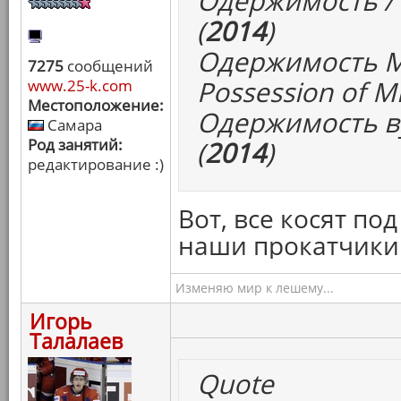
Одержимость / I
(
2014
)
Одержимость М
7275
сообщений
Possession of Mi
www.25-k.com
Местоположение:
Одержимость ву
Самара
Род занятий:
(
2014
)
редактирование :)
Вот, все косят по
наши прокатчики 
Изменяю мир к лешему...
Игорь
Талалаев
Quote