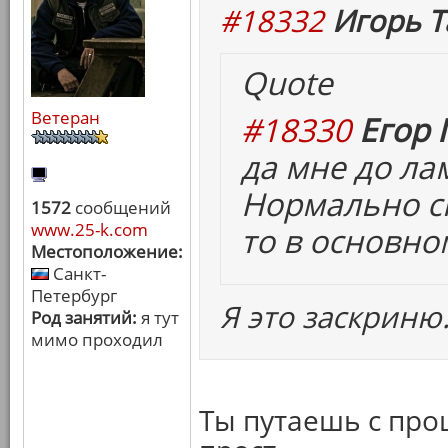
#18332
Игорь Т
Quote
Ветеран
#18330
Егор 
да мне до ла
Нормально сн
1572
сообщений
www.25-k.com
то в основно
Местоположение:
Санкт-
Петербург
Я это заскриню
Род занятий:
я тут
мимо проходил
Ты путаешь с пр