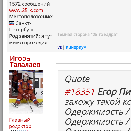
1572
сообщений
www.25-k.com
Местоположение:
Санкт-
Петербург
Темная сторона "25-го кадра"
Род занятий:
я тут
мимо проходил
VK
|
Кинориум
Игорь
Талалаев
Quote
#18351
Егор Пи
захожу такой к
Одержимость / T
Одержимость / 
Главный
редактор