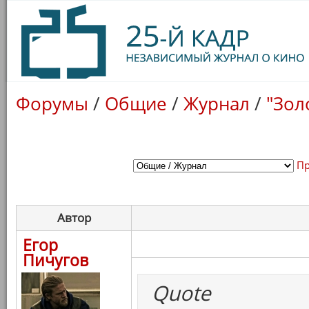
Форумы
/
Общие
/
Журнал
/
"Зол
Пр
Автор
Егор
Пичугов
Quote