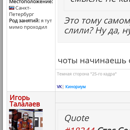
Местоположение:
Санкт-
Петербург
Это тому самом
Род занятий:
я тут
мимо проходил
слили? Ну да, н
чоты начинаешь 
Темная сторона "25-го кадра"
VK
|
Кинориум
Игорь
Талалаев
Quote