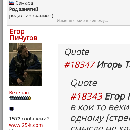
Самара
Род занятий:
редактирование :)
Изменяю мир к лешему...
Егор
Пичугов
Quote
#18347
Игорь Т
Quote
Ветеран
#18343
Егор 
в кои то век
одному [
стр
1572
сообщений
www.25-k.com
смысле не ка