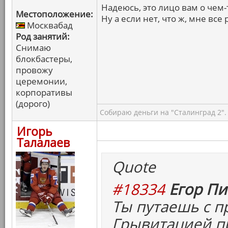
Надеюсь, это лицо вам о чем-то
Местоположение:
Ну а если нет, что ж, мне все 
Москвабад
Род занятий:
Снимаю
блокбастеры,
провожу
церемонии,
корпоративы
(дорого)
Собираю деньги на "Сталинград 2".
Игорь
Талалаев
Quote
#18334
Егор Пи
Ты путаешь с 
Грывитацией пр