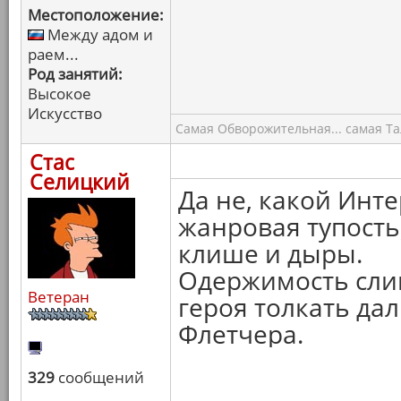
Местоположение:
Между адом и
раем...
Род занятий:
Высокое
Искусство
Самая Обворожительная... самая Тал
Стас
Селицкий
Да не, какой Инте
жанровая тупост
клише и дыры.
Одержимость слиш
Ветеран
героя толкать дал
Флетчера.
329
сообщений