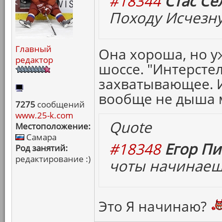
#18344
Стас Се
Походу Исчезн
Главный
Она хороша, но у
редактор
шоссе. "Интерсте
захватывающее. 
вообще не дыша 
7275
сообщений
www.25-k.com
Quote
Местоположение:
Самара
#18348
Егор Пи
Род занятий:
редактирование :)
чоты начинаеш
Это Я начинаю?