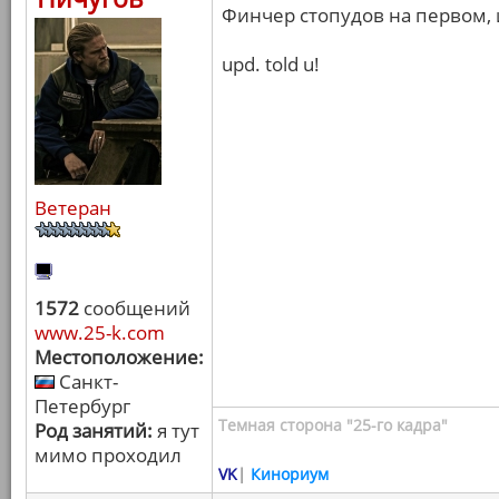
Финчер стопудов на первом, и
upd. told u!
Ветеран
1572
сообщений
www.25-k.com
Местоположение:
Санкт-
Петербург
Темная сторона "25-го кадра"
Род занятий:
я тут
мимо проходил
VK
|
Кинориум