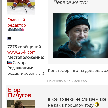
Первое место:
Главный
редактор
7275
сообщений
www.25-k.com
Местоположение:
Самара
Род занятий:
Кристофер, что ты делаешь а
редактирование :)
Изменяю мир к лешему...
Егор
Пичугов
в кои то веки не сливаем все
не как в прошлом году