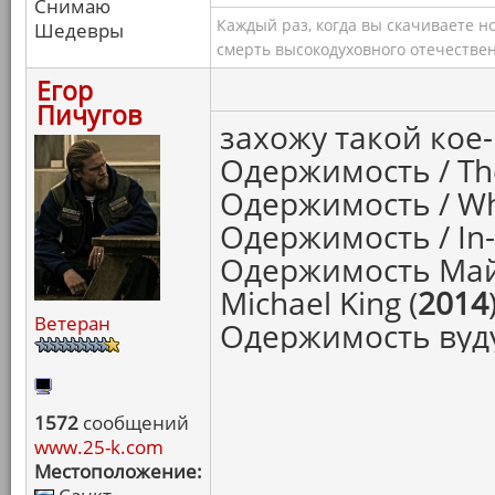
Снимаю
Каждый раз, когда вы скачиваете н
Шедевры
смерть высокодуховного отечествен
Егор
Пичугов
захожу такой кое-
Одержимость / The
Одержимость / Whi
Одержимость / In-
Одержимость Майк
Michael King (
2014
Ветеран
Одержимость вуду 
1572
сообщений
www.25-k.com
Местоположение: