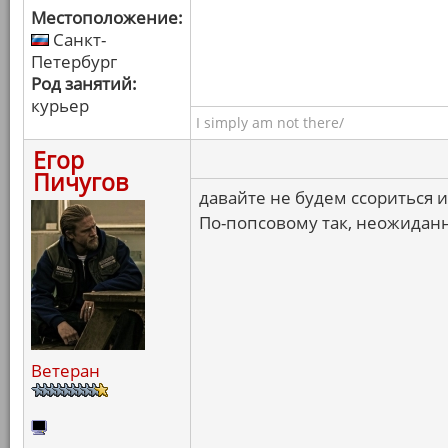
Местоположение:
Санкт-
Петербург
Род занятий:
курьер
I simply am not there/
Егор
Пичугов
давайте не будем ссориться 
По-попсовому так, неожиданн
Ветеран