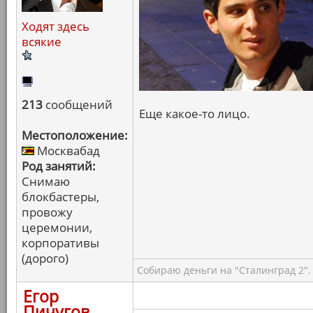
Ходят здесь
всякие
213
сообщений
Еще какое-то лицо.
Местоположение:
Москвабад
Род занятий:
Снимаю
блокбастеры,
провожу
церемонии,
корпоративы
(дорого)
Собираю деньги на "Сталинград 2".
Егор
Пичугов