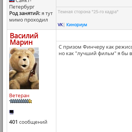
Санкт-
Петербург
Темная сторона "25-го кадра"
Род занятий:
я тут
мимо проходил
VK
|
Кинориум
Василий
Марин
С призом Финчеру как режисс
но как "лучший фильм" я бы в
Ветеран
401
сообщений