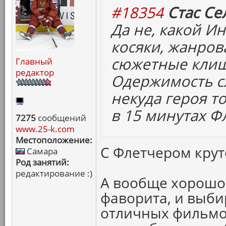
#18354
Стас Се
Да не, какой Ин
косяки, жанров
сюжетные клиш
Главный
редактор
Одержимость сл
некуда героя то
в 15 минутах Ф
7275
сообщений
www.25-k.com
Местоположение:
С Флетчером крут
Самара
Род занятий:
редактирование :)
А вообще хорошо 
фаворита, и выби
отличных фильмов