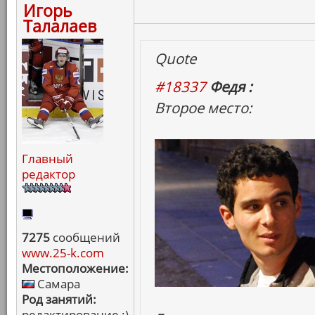
Игорь
Талалаев
Quote
#18337
Федя :
Второе место:
Главный
редактор
7275
сообщений
www.25-k.com
Местоположение:
Самара
Род занятий:
редактирование :)