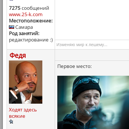
7275
сообщений
www.25-k.com
Местоположение:
Самара
Род занятий:
редактирование :)
Изменяю мир к лешему...
Федя
Первое место:
Ходят здесь
всякие