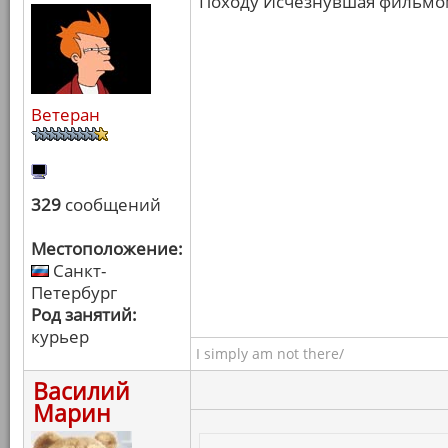
Походу Исчезнувшая фильмом
Ветеран
329
сообщений
Местоположение:
Санкт-
Петербург
Род занятий:
курьер
I simply am not there/
Василий
Марин