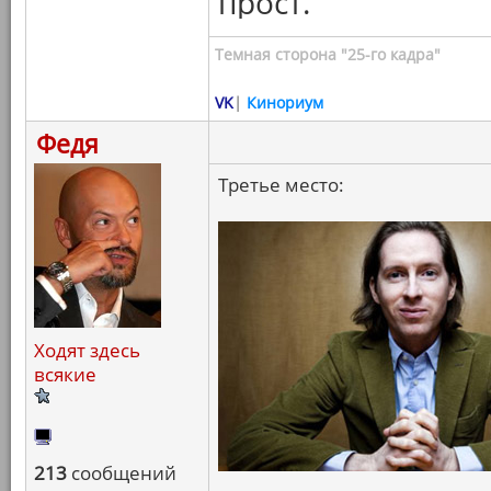
прост.
Темная сторона "25-го кадра"
VK
|
Кинориум
Федя
Третье место:
Ходят здесь
всякие
213
сообщений