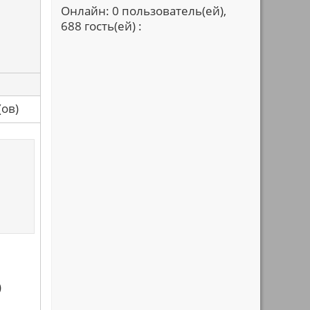
Онлайн: 0 пользователь(ей),
688 гость(ей) :
са(ов)
)