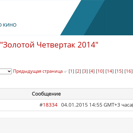
"Золотой Четвертак 2014"
Предыдущая страница
[
1
] [
2
] [
3
] [
4
] [
10
] [
14
] [
15
] [
16
Сообщение
#
18334
04.01.2015 14:55 GMT+3 ча