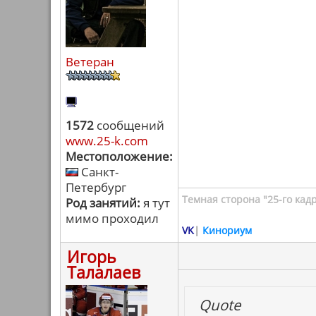
Ветеран
1572
сообщений
www.25-k.com
Местоположение:
Санкт-
Петербург
Темная сторона "25-го кад
Род занятий:
я тут
мимо проходил
VK
|
Кинориум
Игорь
Талалаев
Quote