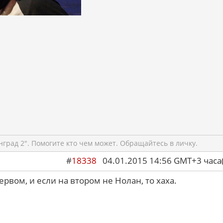
град 2". Помогите кто чем может. Обращайтесь в личку.
#
18338
04.01.2015 14:56 GMT+3 ча
рвом, и если на втором не Нолан, то хаха.