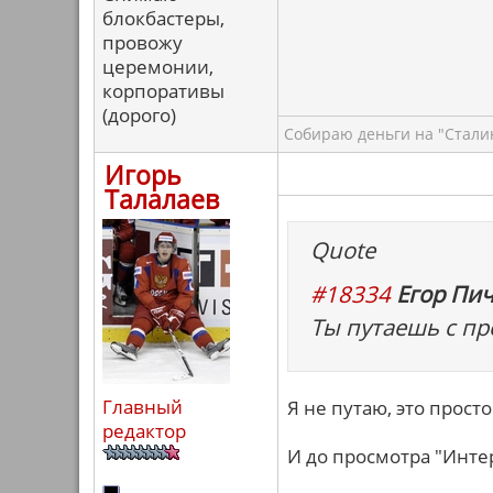
блокбастеры,
провожу
церемонии,
корпоративы
(дорого)
Собираю деньги на "Сталин
Игорь
Талалаев
Quote
#18334
Егор Пич
Ты путаешь с п
Главный
Я не путаю, это прос
редактор
И до просмотра "Инте