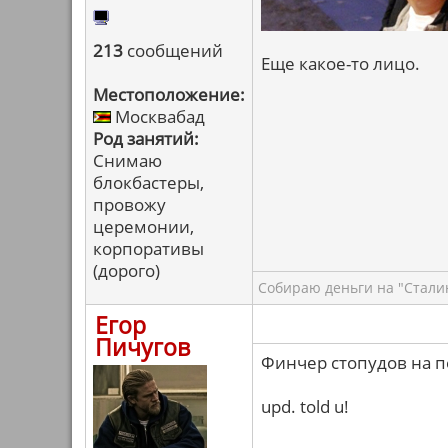
213
сообщений
Еще какое-то лицо.
Местоположение:
Москвабад
Род занятий:
Снимаю
блокбастеры,
провожу
церемонии,
корпоративы
(дорого)
Собираю деньги на "Сталин
Егор
Пичугов
Финчер стопудов на пе
upd. told u!