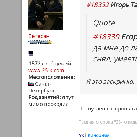
#18332
Игорь Та
Quote
#18330
Егор
Ветеран
да мне до 
снял, умеет
1572
сообщений
www.25-k.com
Местоположение:
Я это заскриню.
Санкт-
Петербург
Род занятий:
я тут
мимо проходил
Ты путаешь с прошлым
Темная сторона "25-го кад
VK
|
Кинориум