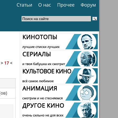
Статьи
О нас
Прочее
Форум
]
>
17
<
са(ов)