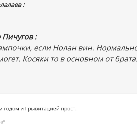
лалаев :
 Пичугов :
лампочки, если Нолан вин. Нормальн
могет. Косяки то в основном от брата
 годом и Грывитацией прост.
ра"