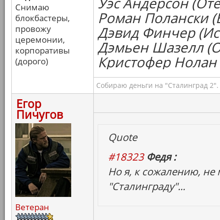
Уэс Андерсон (Оте
Снимаю
Роман Полански (
блокбастеры,
провожу
Дэвид Финчер (Ис
церемонии,
Дэмьен Шазелл (
корпоративы
Кристофер Нолан 
(дорого)
Собираю деньги на "Сталинград 2".
Егор
Пичугов
Quote
#18323
Федя :
Но я, к сожалению, не
"Сталинграду"...
Ветеран