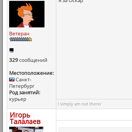
я за Оскар
Ветеран
329
сообщений
Местоположение:
Санкт-
Петербург
Род занятий:
курьер
I simply am not there/
Игорь
Талалаев