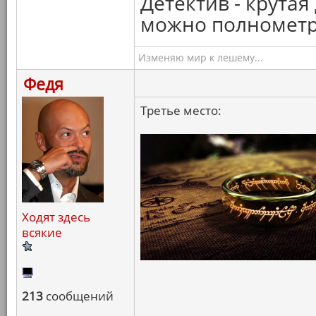
Детектив - крута
можно полнометра
Изменяю мир к лешему...
Федя
Третье место:
Ходят здесь
всякие
213
сообщений