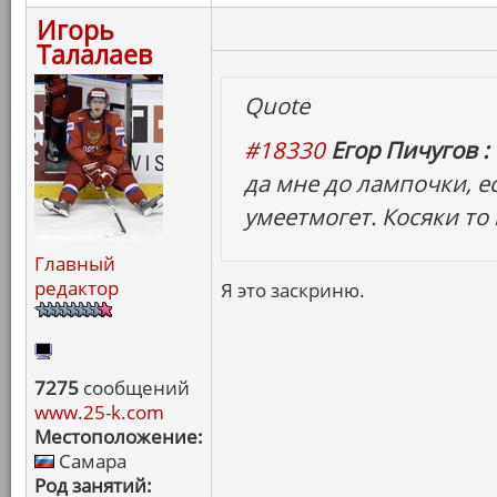
Игорь
Талалаев
Quote
#18330
Егор Пичугов :
да мне до лампочки, е
умеетмогет. Косяки то 
Главный
редактор
Я это заскриню.
7275
сообщений
www.25-k.com
Местоположение:
Самара
Род занятий: