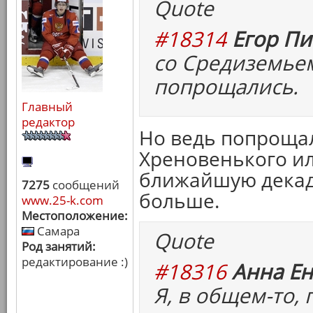
Quote
#18314
Егор Пи
со Средиземье
попрощались.
Главный
редактор
Но ведь попрощал
Хреновенького или
ближайшую декад
7275
сообщений
больше.
www.25-k.com
Местоположение:
Самара
Quote
Род занятий:
редактирование :)
#18316
Анна Ен
Я, в общем-то,