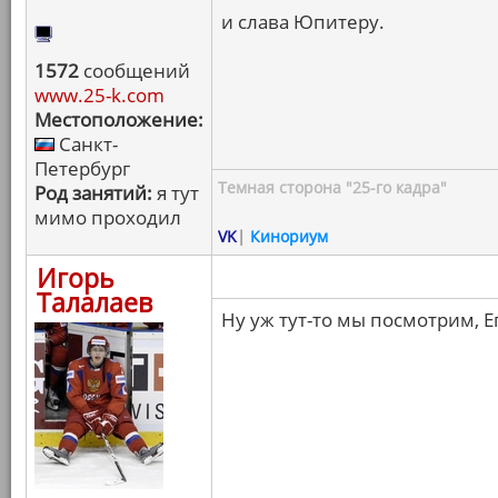
и слава Юпитеру.
1572
сообщений
www.25-k.com
Местоположение:
Санкт-
Петербург
Темная сторона "25-го кадра"
Род занятий:
я тут
мимо проходил
VK
|
Кинориум
Игорь
Талалаев
Ну уж тут-то мы посмотрим, Е