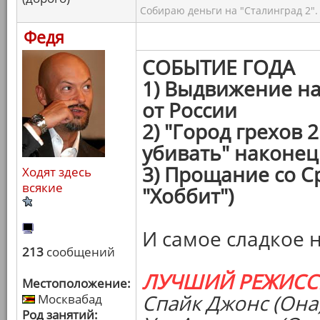
Собираю деньги на "Сталинград 2".
Федя
СОБЫТИЕ ГОДА
1) Выдвижение н
от России
2) "Город грехов 
убивать" наконец
3) Прощание со С
Ходят здесь
всякие
"Хоббит")
И самое сладкое 
213
сообщений
ЛУЧШИЙ РЕЖИСС
Местоположение:
Спайк Джонс (Она
Москвабад
Род занятий: