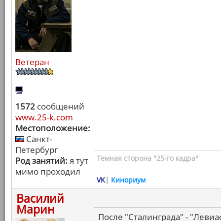
Ветеран
1572
сообщений
www.25-k.com
Местоположение:
Санкт-
Петербург
Темная сторона "25-го кадра"
Род занятий:
я тут
мимо проходил
VK
|
Кинориум
Василий
Марин
После "Сталинграда" - "Левиа