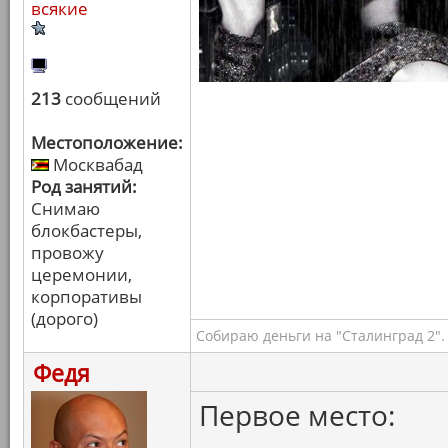
всякие
213
сообщений
Местоположение:
Москвабад
Род занятий:
Снимаю
блокбастеры,
провожу
церемонии,
корпоративы
(дорого)
Собираю деньги на "Сталинград 2".
Федя
Первое место: