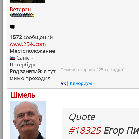
Ветеран
1572
сообщений
www.25-k.com
Местоположение:
Санкт-
Петербург
Темная сторона "25-го кадра"
Род занятий:
я тут
мимо проходил
VK
|
Кинориум
Шмель
Quote
#18325
Егор Пи