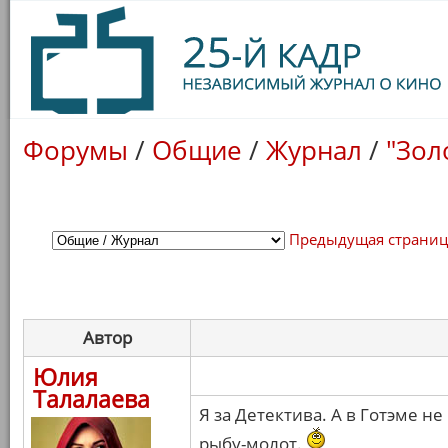
Форумы
/
Общие
/
Журнал
/
"Зол
Предыдущая страни
Автор
Юлия
Талалаева
Я за Детектива. А в Готэме 
рыбу-молот.