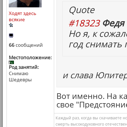
Quote
Ходят здесь
всякие
#18323
Федя 
Но я, к сожа
год снимать п
66
сообщений
Местоположение:
Род занятий:
и слава Юпитер
Снимаю
Шедевры
Вот именно. На к
свое "Предстояни
Каждый раз, когда вы скачиваете н
смерть высокодуховного отечествен