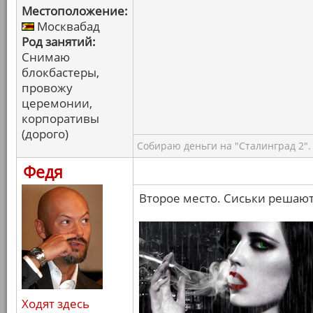
Местоположение:
Москвабад
Род занятий:
Снимаю
блокбастеры,
провожу
церемонии,
корпоративы
(дорого)
Собираю деньги на "Сталинград 2".
Федя
Второе место. Сиськи решают
Ходят здесь