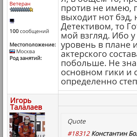
Ветеран
против не имею, п
выходит нот бэд, 
Детективом, то Г
100
сообщений
мой взгляд. Ибо 
уровень в плане 
Местоположение:
Москва
актерского состав
Род занятий:
побольше. Не зна
основном гики и 
определенно степ
Игорь
Талалаев
Quote
#18312
Константин Бо