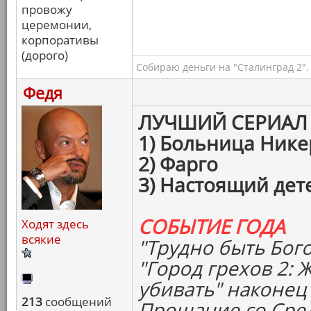
провожу
церемонии,
корпоративы
(дорого)
Собираю деньги на "Сталинград 2".
Федя
ЛУЧШИЙ СЕРИАЛ
1) Больница Ник
2) Фарго
3) Настоящий дет
СОБЫТИЕ ГОДА
Ходят здесь
всякие
"Трудно быть Бог
"Город грехов 2: 
убивать" наконец
213
сообщений
Прощание со Сре