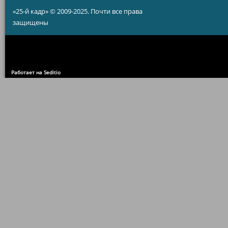
«25-й кадр» © 2009-2025. Почти все права
защищены
Работает на Seditio