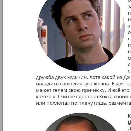
з
п
н
э
с
с
п
в
с
е
с
дружба двух мужчин. Хотя какой из Д
наладить свою личную жизнь. Ездит н
мажет гелем свою причёску. И всё это 
кажется. Считает доктора Кокса своим 
или похлопал по плечу (ишь, размечтал
К
(
Л