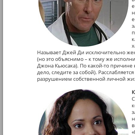
е
н
е
з
п
к
х
Называет Джей Ди исключительно жен
(но это объяснимо – к тому же исполн
Джона Кьюсака). По какой-то причине
дело, следите за собой). Расслабляет
разрушением собственной личной жи
К
С
к
з
н
в
«