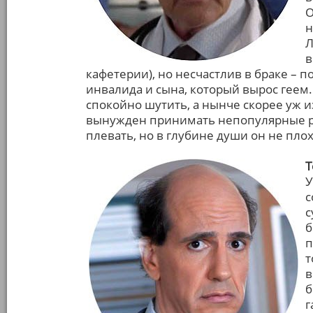
О
н
Л
в
кафетерии), но несчастлив в браке – 
инвалида и сына, который вырос геем.
спокойно шутить, а нынче скорее уж и
вынужден принимать непопулярные ре
плевать, но в глубине души он не пло
Т
У
с
с
б
п
т
в
б
г