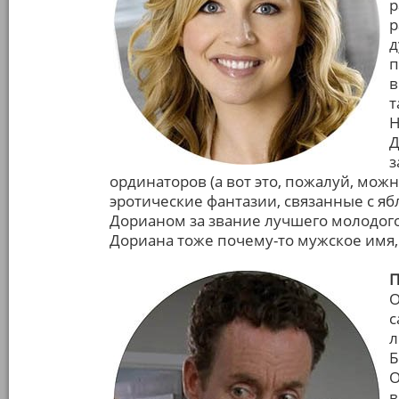
р
р
д
п
в
т
Н
Д
з
ординаторов (а вот это, пожалуй, мож
эротические фантазии, связанные с яб
Дорианом за звание лучшего молодого 
Дориана тоже почему-то мужское имя, т
П
О
с
л
Б
О
в