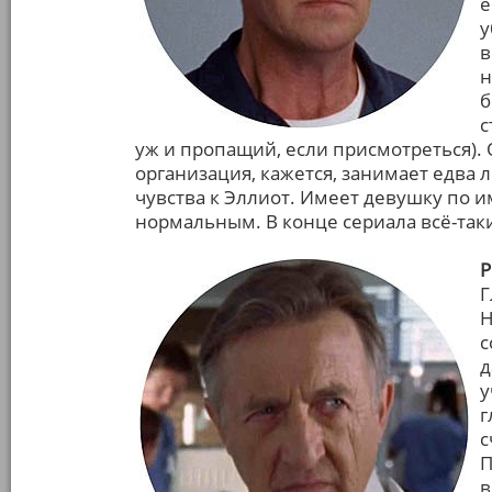
е
у
в
н
б
с
уж и пропащий, если присмотреться).
организация, кажется, занимает едва 
чувства к Эллиот. Имеет девушку по и
нормальным. В конце сериала всё-таки
Р
Г
Н
с
д
у
г
с
П
в