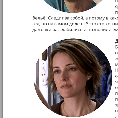
п
с
п
бельё. Следит за собой, а потому в к
гея, но на самом деле всё это его ко
дамочки расслабились и позволили ем
Д
Б
с
з
м
Н
с
ч
о
п
п
з
о
д