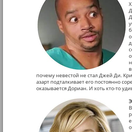
Х
Д
Д
у
б
о
д
с
о
н
в
почему невестой не стал Джей Ди. Кри
азарт подталкивает его постоянно сор
оказывается Дориан. И хоть кто-то уди
Э
В
р
е
о