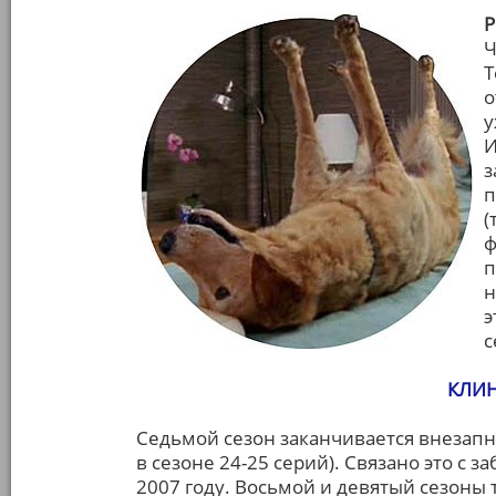
Р
Ч
Т
о
у
И
з
п
(
ф
п
н
э
с
КЛИН
Седьмой сезон заканчивается внезапн
в сезоне 24-25 серий). Связано это с 
2007 году. Восьмой и девятый сезоны