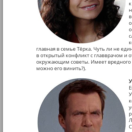
к
н
в
о
о
с
к
главная в семье Тёрка. Чуть ли не еди
в открытый конфликт с главврачом и о
окружающим советы. Имеет вредного б
можно его винить?).
У
Е
У
к
у
р
Л
С