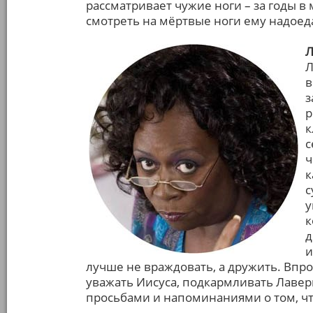
рассматривает чужие ноги – за годы в
смотреть на мёртвые ноги ему надоед
Л
Л
в
з
р
к
с
ч
к
с
у
к
д
и
лучше не враждовать, а дружить. Впро
уважать Иисуса, подкармливать Лавер
просьбами и напоминаниями о том, чт