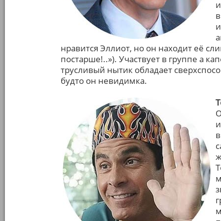
и
в
и
а
нравится Эллиот, но он находит её сли
постарше!..»). Участвует в группе а ка
трусливый нытик обладает сверхспособ
будто он невидимка.
Т
О
и
в
с
ж
Т
м
з
г
м