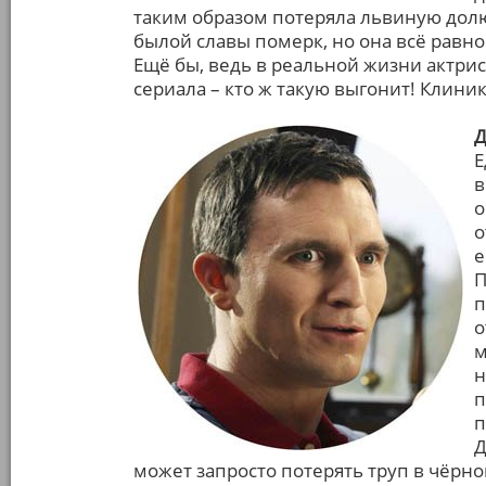
таким образом потеряла львиную долю
былой славы померк, но она всё равно
Ещё бы, ведь в реальной жизни актри
сериала – кто ж такую выгонит! Клини
Д
Е
в
о
о
е
П
п
о
м
н
п
п
Д
может запросто потерять труп в чёрно