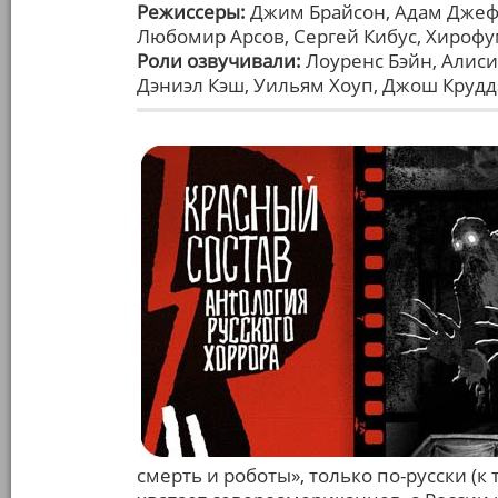
Режиссеры:
Джим Брайсон, Адам Джефф
Любомир Арсов, Сергей Кибус, Хироф
Роли озвучивали:
Лоуренс Бэйн, Алиси
Дэниэл Кэш, Уильям Хоуп, Джош Крудд
смерть и роботы», только по-русски (к