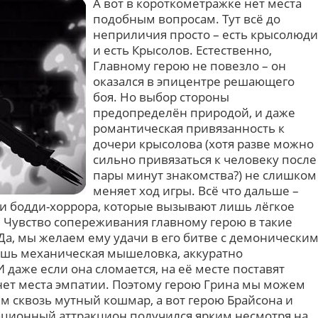
А вот в короткометражке нет места
подобным вопросам. Тут всё до
неприличия просто – есть крысолюди
и есть Крысолов. Естественно,
Главному герою не повезло – он
оказался в эпицентре решающего
боя. Но выбор стороны
предопределён природой, и даже
романтическая привязанность к
дочери крысолова (хотя разве можно
сильно привязаться к человеку после
пары минут знакомства?) не слишком
меняет ход игры. Всё что дальше –
и бодди-хоррора, которые вызывают лишь лёгкое
. Чувство сопереживания главному герою в такие
Да, мы желаем ему удачи в его битве с демонически
 лишь механическая мышеловка, аккуратно
даже если она сломается, на её месте поставят
нет места эмпатии. Поэтому герою Грина мы можем
м сквозь мутный кошмар, а вот герою Брайсона и
ационный аттракцион получился ярким несмотря на