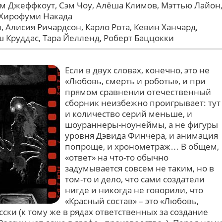
м Джеффкоут, Сэм Чоу, Алёша Климов, Мэттью Лайон
 Хирофуми Накада
, Алисия Ричардсон, Карло Рота, Кевин Ханчард,
 Круддас, Тара Йелленд, Роберт Баццокки
Если в двух словах, конечно, это не
«Любовь, смерть и роботы», и при
прямом сравнении отечественный
сборник неизбежно проигрывает: тут
и количество серий меньше, и
шоураннеры-ноунеймы, а не фигуры
уровня Дэвида Финчера, и анимация
попроще, и хронометраж… В общем,
«ответ» на что-то обычно
задумывается совсем не таким, но в
том-то и дело, что сами создатели
нигде и никогда не говорили, что
«Красный состав» – это «Любовь,
сски (к тому же в рядах ответственных за создание