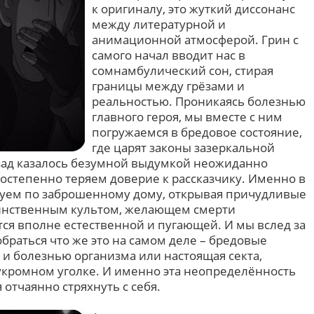
к оригиналу, это жуткий диссонанс
между литературной и
анимационной атмосферой. Грин с
самого начал вводит нас в
сомнамбулический сон, стирая
границы между грёзами и
реальностью. Проникаясь болезнью
главного героя, мы вместе с ним
погружаемся в бредовое состояние,
где царят законы зазеркальной
азад казалось безумной выдумкой неожиданно
постепенно теряем доверие к рассказчику. Именно в
вуем по заброшенному дому, открывая причудливые
аинственным культом, желающем смерти
ся вполне естественной и пугающей. И мы вслед за
браться что же это на самом деле – бредовые
и болезнью организма или настоящая секта,
кромном уголке. И именно эта неопределённость
 отчаянно стряхнуть с себя.