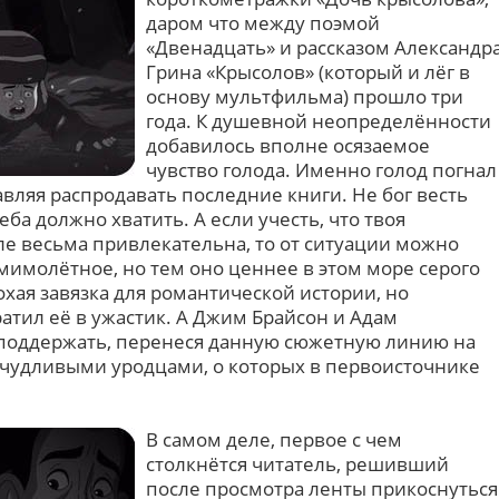
даром что между поэмой
«Двенадцать» и рассказом Александр
Грина «Крысолов» (который и лёг в
основу мультфильма) прошло три
года. К душевной неопределённости
добавилось вполне осязаемое
чувство голода. Именно голод погнал
вляя распродавать последние книги. Не бог весть
еба должно хватить. А если учесть, что твоя
ле весьма привлекательна, то от ситуации можно
мимолётное, но тем оно ценнее в этом море серого
охая завязка для романтической истории, но
атил её в ужастик. А Джим Брайсон и Адам
 поддержать, перенеся данную сюжетную линию на
ичудливыми уродцами, о которых в первоисточнике
В самом деле, первое с чем
столкнётся читатель, решивший
после просмотра ленты прикоснуться