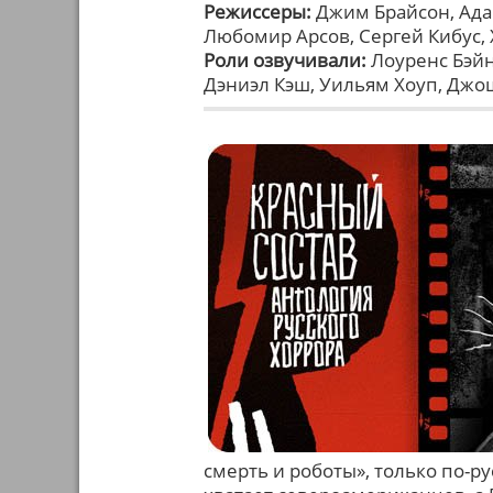
Режиссеры:
Джим Брайсон, Ада
Любомир Арсов, Сергей Кибус,
Роли озвучивали:
Лоуренс Бэйн
Дэниэл Кэш, Уильям Хоуп, Джош
смерть и роботы», только по-ру