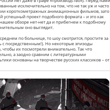
России нет даже в графе «производство»). Перед нам
ванные исключительно на том, что не так уж и часто
огии короткометражных анимационных фильмов, зато
ый успешный проект подобного формата – и это как
 нашем обзоре нет-нет да и прибегнем к подобному
знительным оно выглядит.
 среднем по больнице, то шоу смотрится, простите за
ь с посредственным!). Но некоторые эпизоды
, чтобы их посмотрели внимательно. Так что
ельно, а заодно сравним с литературными
ьтики основаны на творчестве русских классиков – от