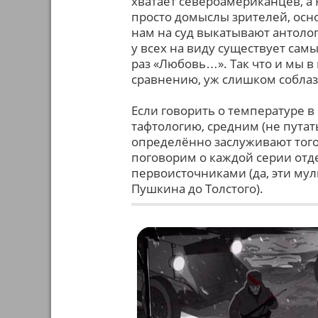
хватает североамериканцев, а 
просто домыслы зрителей, осно
нам на суд выкатывают антол
у всех на виду существует сам
раз «Любовь…». Так что и мы в
сравнению, уж слишком собла
Если говорить о температуре в
тафтологию, средним (не путат
определённо заслуживают того
поговорим о каждой серии отд
первоисточниками (да, эти мул
Пушкина до Толстого).