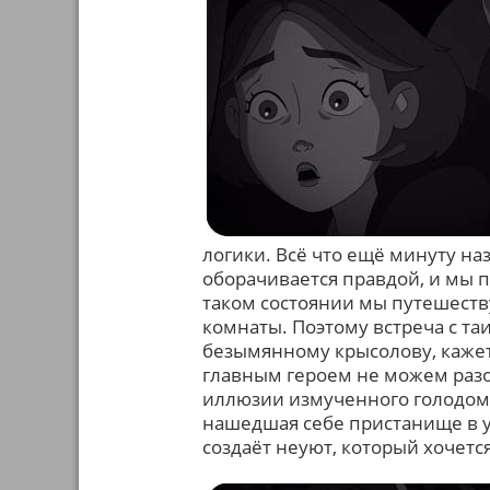
логики. Всё что ещё минуту н
оборачивается правдой, и мы 
таком состоянии мы путешест
комнаты. Поэтому встреча с т
безымянному крысолову, кажет
главным героем не можем разо
иллюзии измученного голодом 
нашедшая себе пристанище в у
создаёт неуют, который хочется