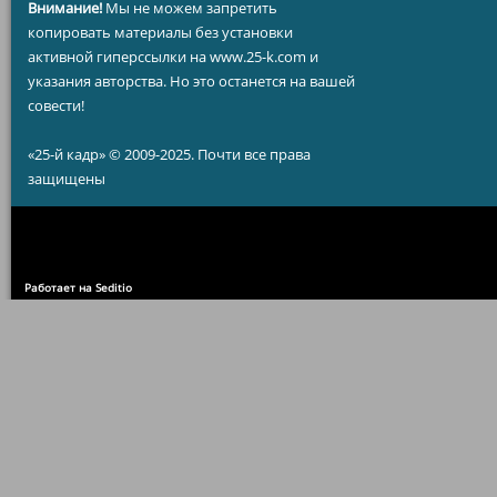
Внимание!
Мы не можем запретить
копировать материалы без установки
активной гиперссылки на www.25-k.com и
указания авторства. Но это останется на вашей
совести!
«25-й кадр» © 2009-2025. Почти все права
защищены
Работает на Seditio