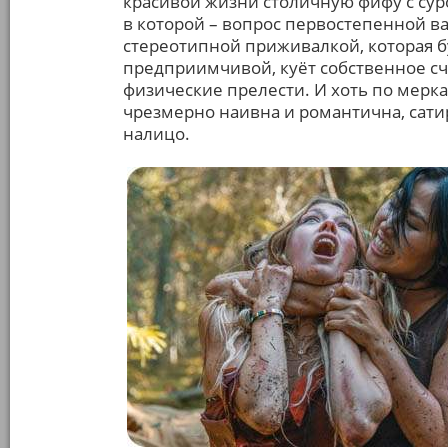
красивой жизни столичную фифу с сур
в которой – вопрос первостепенной в
стереотипной приживалкой, которая б
предприимчивой, куёт собственное сча
физические прелести. И хоть по мер
чрезмерно наивна и романтична, сат
налицо.