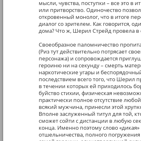
мысли, чувства, поступки – все это в 
или притворство. Одиночество позвол
откровенный монолог, что в итоге пере
диалог со зрителем. Как говорится, од
дома? Что ж, Шерил Стрейд провела в
Своеобразное паломничество пропита
(Риз тут действительно потрясает сво
персонажа) и сопровождается приглу
героиню ни на секунду – смерть мате
наркотические угары и беспорядочны
последствием всего того, что Шерил 
в течении которых ей приходилось бо
буйство стихии, физическая невозмо
практически полное отсутствие любой 
всякий мужчина, принесли этой хрупк
Вполне заслуженный титул для той, кт
сможет сойти с дистанции в любую сек
конца. Именно поэтому слово «дикая»
отшельничества, полного погружения в