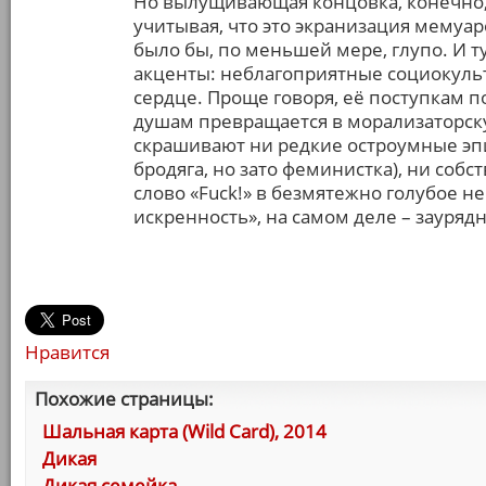
Но вылущивающая концовка, конечно, 
учитывая, что это экранизация мемуар
было бы, по меньшей мере, глупо. И т
акценты: неблагоприятные социокульт
сердце. Проще говоря, её поступкам п
душам превращается в морализаторск
скрашивают ни редкие остроумные эп
бродяга, но зато феминистка), ни соб
слово «Fuck!» в безмятежно голубое н
искренность», на самом деле – зауряд
Нравится
Похожие страницы:
Шальная карта (Wild Card), 2014
Дикая
Дикая семейка