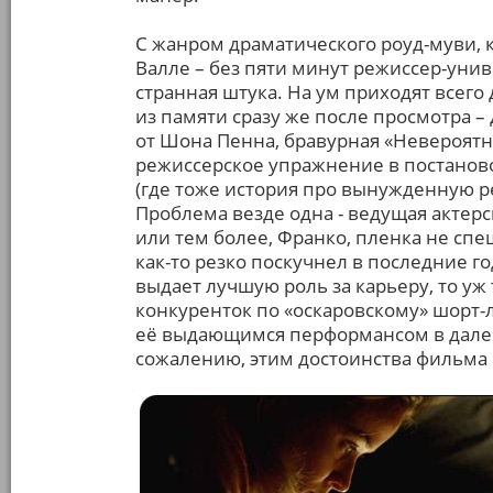
С жанром драматического роуд-муви, к
Валле – без пяти минут режиссер-унив
странная штука. На ум приходят всего
из памяти сразу же после просмотра 
от Шона Пенна, бравурная «Невероятна
режиссерское упражнение в постаново
(где тоже история про вынужденную ре
Проблема везде одна - ведущая актерс
или тем более, Франко, пленка не спе
как-то резко поскучнел в последние го
выдает лучшую роль за карьеру, то уж 
конкуренток по «оскаровскому» шорт-л
её выдающимся перформансом в дале
сожалению, этим достоинства фильма