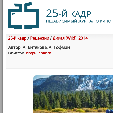
25-й кадр
/
Рецензии
/
Дикая (Wild), 2014
Автор: А. Ентякова, А. Гофман
Разместил:
Игорь Талалаев