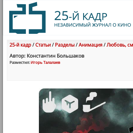
25-й кадр
/
Статьи
/
Разделы
/
Анимация
/
Любовь, см
Автор: Константин Большаков
Разместил:
Игорь Талалаев