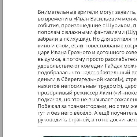
Внимательные зрители могут заявить,
во времени в «Иван Васильевич меняе
события, произошедшие с Шуриком, пр
пополам с влажными фантазиями (Шур
забрали в психушку). Но для зрителя 
кино и сном, если повествование сос
царя Ивана Грозного и дотошного сове
выдумка, а потому просто расслабьтес
удовольствие от комедии Гайдая можн
подобралась что надо: обаятельный в
деньги в Сберегательной кассе!»), с
нажитое непосильным трудом!»), царств
прозорливый режиссёр Якин («Инноке
подкачал, но это не вызывает сожале
Побежал за транзисторами, но с тем же
тут и без него весело. А ещё поучите
руководить страной, а то не досчитае