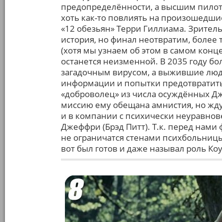
предопределённости, а высшим пилот
хоть как-то повлиять на произошедшие
«12 обезьян» Терри Гиллиама. Зритель
история, но финал неотвратим, более 
(хотя мы узнаем об этом в самом конце
останется неизменной. В 2035 году б
загадочным вирусом, а выжившие люди
информации и попытки предотвратить
«доброволец» из числа осуждённых Дж
миссию ему обещана амнистия, но жду
и в компании с психически неуравно
Джеффри (Брэд Питт). Т.к. перед нами
не ограничатся стенами психбольницы
вот был готов и даже называл роль Ко