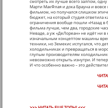
смотреть их лучше всего залпом, одну 
Марти МакФлая и дока Брауна и вовс
фильмом, но получался слишком эпи
бюджет, на который студия ответила 
ограничения вообще пошли «Назад в б
фильма лучше, чем два, городские ча
Неваде, а уж «ДеЛореан» не идёт ни в
изначальным концептом машины врем
техники, но Земекис испугался, что де
холодильниках и превращаться в моро
глупым производителям холодильников
невозможно открыть изнутри. И тепер
И что особенно важно – это действит
ЧИТА
ЧИТА
>>> ЧИТАТЬ ЕЩЕ ТОПЫ! <<<