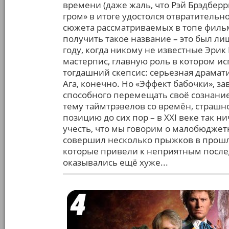
времени (даже жаль, что Рэй Брэдберр
гром» в итоге удостолся отвратительно
сюжета рассматриваемых в топе филь
получить такое название – это был ли
году, когда никому не известные Эрик
мастерпис, главную роль в котором и
тогдашний скепсис: серьезная драмати
Ага, конечно. Но «Эффект бабочки», з
способного перемещать своё сознани
тему таймтрэвелов со времён, страшно с
позицию до сих пор – в XXI веке так н
учесть, что мы говорим о малобюджет
совершил несколько прыжков в прошло
которые привели к неприятным после
оказывались ещё хуже...