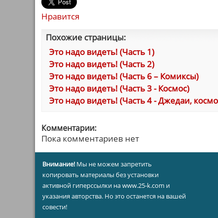
Нравится
Похожие страницы:
Это надо видеть! (Часть 1)
Это надо видеть! (Часть 2)
Это надо видеть! (Часть 6 – Комиксы)
Это надо видеть! (Часть 3 - Космос)
Это надо видеть! (Часть 4 - Джедаи, косм
Комментарии:
Пока комментариев нет
Внимание!
Мы не можем запретить
копировать материалы без установки
активной гиперссылки на www.25-k.com и
указания авторства. Но это останется на вашей
совести!