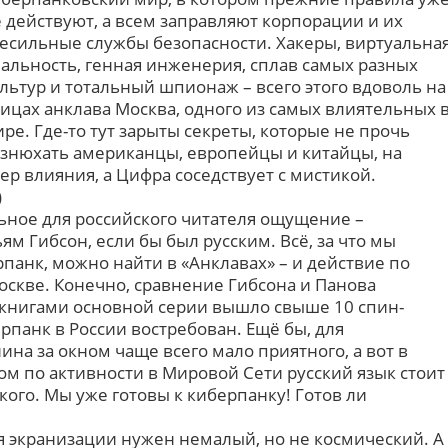
 действуют, а всем заправляют корпорации и их
есильные службы безопасности. Хакеры, виртуальна
альность, генная инженерия, сплав самых разных
льтур и тотальный шпионаж – всего этого вдоволь на
ицах анклава Москва, одного из самых влиятельных 
ре. Где-то тут зарыты секреты, которые не прочь
знюхать американцы, европейцы и китайцы, на
ер влияния, а Цифра соседствует с мистикой.
)
ьное для российского читателя ощущение –
ям Гибсон, если бы был русским. Всё, за что мы
панк, можно найти в «Анклавах» – и действие по
оскве. Конечно, сравнение Гибсона и Панова
5 книгами основной серии вышло свыше 10 спин-
ерпанк в России востребован. Ещё бы, для
ина за окном чаще всего мало приятного, а вот в
ом по активности в Мировой Сети русский язык стоит
кого. Мы уже готовы к киберпанку! Готов ли
 экранизации нужен немалый, но не космический. А