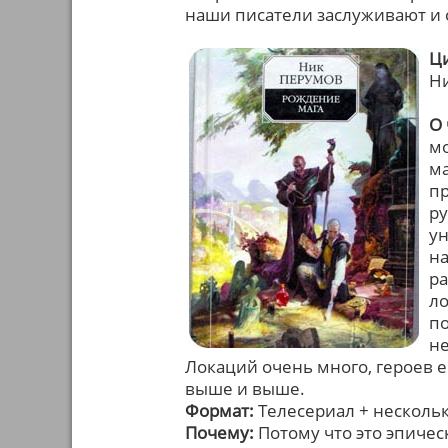
наши писатели заслуживают и 
Ц
Н
О 
мо
ма
пр
ру
ун
на
ра
л
по
не
Локаций очень много, героев е
выше и выше.
Формат:
Телесериал + несколь
Почему:
Потому что это эпиче