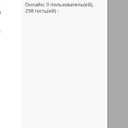
Онлайн: 0 пользователь(ей),
298 гость(ей) :
я
в