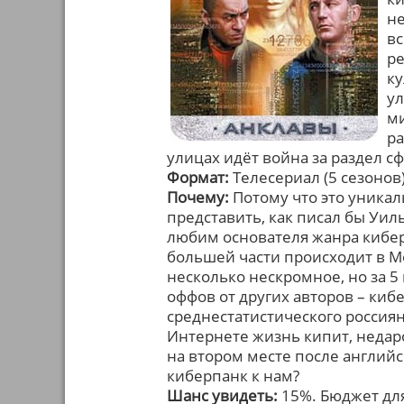
не
вс
ре
ку
ул
ми
ра
улицах идёт война за раздел сф
Формат:
Телесериал (5 сезонов
Почему:
Потому что это уникал
представить, как писал бы Уиль
любим основателя жанра кибер
большей части происходит в М
несколько нескромное, но за 
оффов от других авторов – киб
среднестатистического россиян
Интернете жизнь кипит, недар
на втором месте после английс
киберпанк к нам?
Шанс увидеть:
15%. Бюджет для