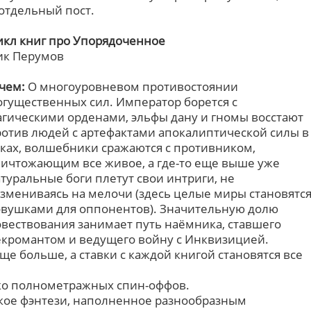
отдельный пост.
икл книг про Упорядоченное
ик Перумов
чем:
О многоуровневом противостоянии
гущественных сил. Император борется с
гическими орденами, эльфы дану и гномы восстают
отив людей с артефактами апокалиптической силы в
ках, волшебники сражаются с противником,
ичтожающим все живое, а где-то еще выше уже
туральные боги плетут свои интриги, не
змениваясь на мелочи (здесь целые миры становятс
овушками для оппонентов). Значительную долю
вествования занимает путь наёмника, ставшего
кромантом и ведущего войну с Инквизицией.
ще больше, а ставки с каждой книгой становятся все
ко полнометражных спин-оффов.
ское фэнтези, наполненное разнообразным