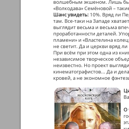
волшебным экшеном. Лишь бы
«Волкодава» Семёновой – таки
Шанс увидеть:
10%. Вряд ли Пе
там. Все-таки на Западе хватае
выглядит весьма и весьма впе
проработанности деталей. Упо
пламени» и «Властелина колец
не светит. Да и церкви вряд ли
При всём при этом одна из кни
независимое творческое объед
неизвестно. Но проект выгля
кинематографистов... Да и дел
кровей, а не экономное фэнтез
Ци
В
О 
го
эт
ки