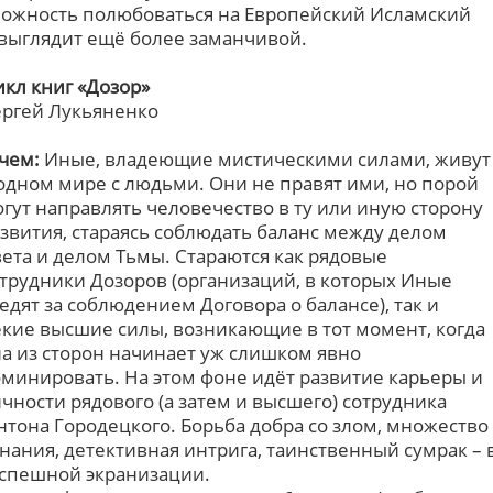
можность полюбоваться на Европейский Исламский
выглядит ещё более заманчивой.
кл книг «Дозор»
ергей Лукьяненко
чем:
Иные, владеющие мистическими силами, живут
одном мире с людьми. Они не правят ими, но порой
гут направлять человечество в ту или иную сторону
звития, стараясь соблюдать баланс между делом
ета и делом Тьмы. Стараются как рядовые
трудники Дозоров (организаций, в которых Иные
едят за соблюдением Договора о балансе), так и
кие высшие силы, возникающие в тот момент, когда
а из сторон начинает уж слишком явно
минировать. На этом фоне идёт развитие карьеры и
чности рядового (а затем и высшего) сотрудника
нтона Городецкого. Борьба добра со злом, множество
инания, детективная интрига, таинственный сумрак – 
успешной экранизации.