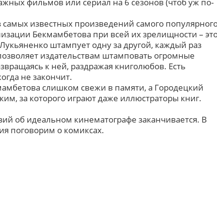
ных фильмов или сериал на 6 сезонов (чтоб уж по-
з самых известных произведений самого популярног
анизации Бекмамбетова при всей их зрелищности – эт
 Лукьяненко штампует одну за другой, каждый раз
 позволяет издательствам штамповать огромные
звращаясь к ней, раздражая книголюбов. Есть
огда не закончит.
амбетова слишком свежи в памяти, а Городецкий
ким, за которого играют даже иллюстраторы книг.
азий об идеальном кинематографе заканчивается. В
ия поговорим о комиксах.