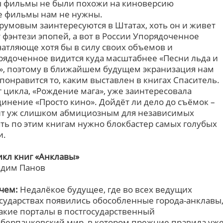
 фильмы не были похожи на киноверсию
е фильмы нам не нужны.
румовым заинтересуются в Штатах, хоть он и живет
т фэнтези эпопей, а вот в России Упорядоченное
чатляюще хотя бы в силу своих объемов и
рядоченное видится куда масштабнее «Песни льда и
», поэтому в ближайшем будущем экранизация нам
 понравится то, каким выставлен в книгах Спаситель.
г цикла, «Рождение мага», уже заинтересовала
инение «Просто кино». Дойдёт ли дело до съёмок –
дит уж слишком абмициозным для независимых
ать по этим книгам нужно блокбастер самых голубых
и.
кл книг «Анклавы»
адим Панов
чем:
Недалёкое будущее, где во всех ведущих
сударствах появились обособленные города-анклавы
акие порталы в постгосударственный
берпанковский мир, в котором прежние правила уж