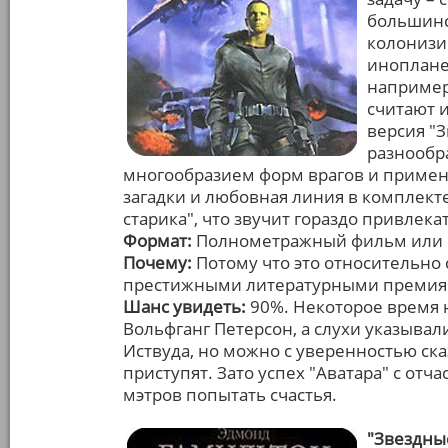
большинс
колонизи
иноплане
например,
считают 
версия "
разнообр
многообразием форм врагов и примен
загадки и любовная линия в комплекте
старика", что звучит гораздо привлека
Формат:
Полнометражный фильм или ми
Почему:
Потому что это относительно
престижными литературными премия
Шанс увидеть:
90%. Некоторое время 
Вольфганг Петерсон, а слухи указывал
Иствуда, но можно с уверенностью сказа
приступят. Зато успех "Аватара" с от
мэтров попытать счастья.
"Звездны