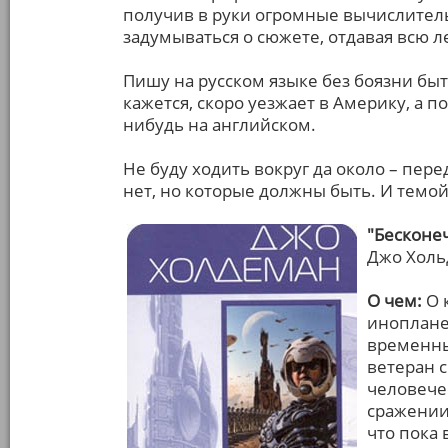
получив в руки огромные вычислите
задумываться о сюжете, отдавая всю л
Пишу на русском языке без боязни бы
кажется, скоро уезжает в Америку, а п
нибудь на английском.
Не буду ходить вокруг да около – пер
нет, но которые должны быть. И темо
"Бесконе
Джо Хол
О чем:
О 
инопланет
временны
ветеран 
человече
сражении
что пока 