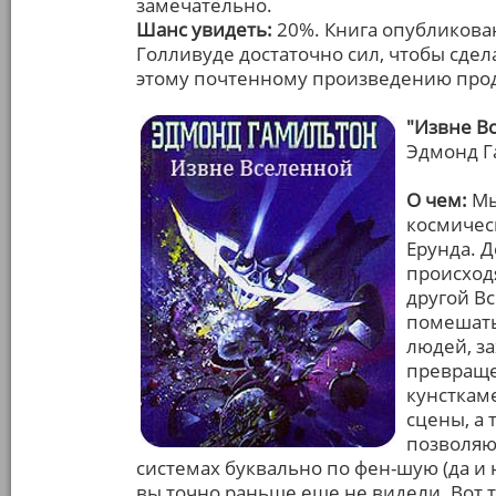
замечательно.
Шанс увидеть:
20%. Книга опубликован
Голливуде достаточно сил, чтобы сдел
этому почтенному произведению про
"Извне В
Эдмонд Г
О чем:
Мы
космическ
Ерунда. 
происходя
другой Вс
помешать
людей, за
превраще
кунсткам
сцены, а 
позволяю
системах буквально по фен-шую (да и н
вы точно раньше еще не видели. Вот 