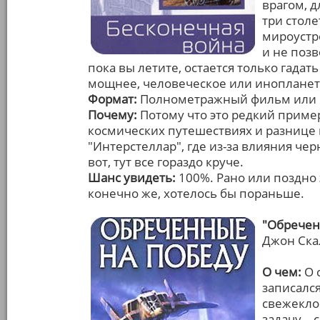
врагом, д
три столе
мироустр
и не позв
пока вы летите, остается только гадат
мощнее, человеческое или инопланет
Формат:
Полнометражный фильм или 
Почему:
Потому что это редкий пример
космических путешествиях и разнице
"Интерстеллар", где из-за влияния че
вот, тут все гораздо круче.
Шанс увидеть:
100%. Рано или поздно 
конечно же, хотелось бы пораньше.
"Обречен
Джон Ска
О чем:
О 
записалс
свежекло
задачу –