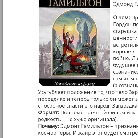
Эдмонд Г
О чем:
Пр
Гордон пе
старушка 
ценности,
встретил
королевс
войне. Л
будущее п
сознание,
самых мо
(а сознан
Усугубляет положение то, что тело За
переделке и теперь только он может 
способное спасти его народ. Загвоздка 
Формат:
Полнометражный фильм или м
редкость – не хуже оригинала).
Почему:
Эдмонт Гамильтон – признанн
космооперы. И жанр этот будет смотре